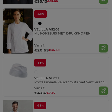
€35.13
€57.60
-40%
VELILLA V5206
ML KOKSBUIS MET DRUKKNOPEN
Vanaf:
€20.69
€34.60
-33%
VELILLA VL091
Professionele Keukenmuts met Ventilerend Net
Vanaf:
€4.84
€7.20
-38%