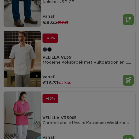
Koksbuis SPICE
Vanaf:
€8.65
€13.31
-40%
VELILLA VL351
Moderne Koksbroek met Ruitpatroon en Comfort
Vanaf:
€16.31
€27.30
-40%
VELILLA V33005
Comfortabele Unisex Katoenen Werkbroek
Made
Vanaf: