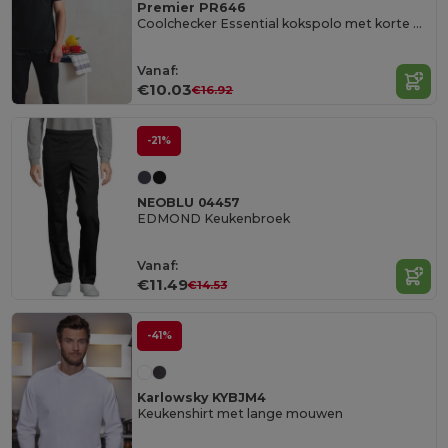
Premier PR646
Coolchecker Essential kokspolo met korte mouwen
Vanaf:
€10.03
€16.92
-21%
NEOBLU 04457
EDMOND Keukenbroek
Vanaf:
€11.49
€14.53
-41%
Karlowsky KYBJM4
Keukenshirt met lange mouwen