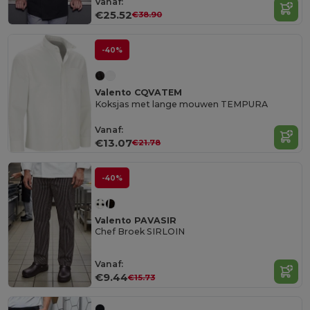
Vanaf:
€25.52
€38.90
-40%
Valento CQVATEM
Koksjas met lange mouwen TEMPURA
Vanaf:
€13.07
€21.78
-40%
Valento PAVASIR
Chef Broek SIRLOIN
Vanaf:
€9.44
€15.73