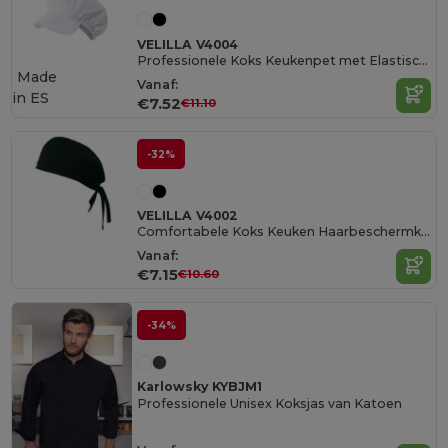
VELILLA V4004
Professionele Koks Keukenpet met Elastische Band
Made
Vanaf:
in
ES
€7.52
€11.10
-32%
VELILLA V4002
Comfortabele Koks Keuken Haarbeschermkap
Vanaf:
€7.15
€10.60
-34%
Karlowsky KYBJM1
Professionele Unisex Koksjas van Katoen