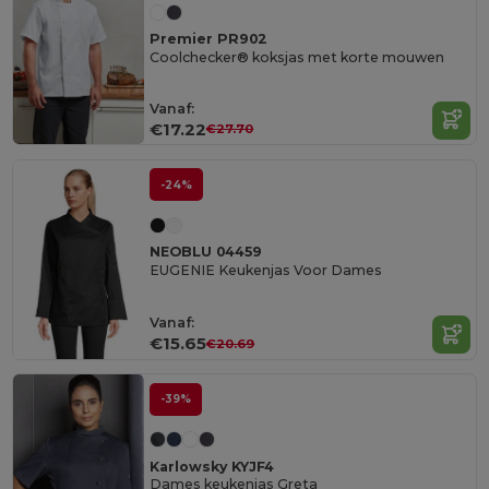
Premier PR902
Coolchecker® koksjas met korte mouwen
Vanaf:
€17.22
€27.70
-24%
NEOBLU 04459
EUGENIE Keukenjas Voor Dames
Vanaf:
€15.65
€20.69
-39%
Karlowsky KYJF4
Dames keukenjas Greta