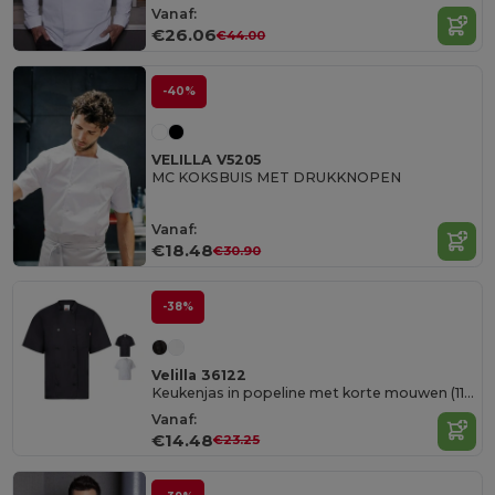
Vanaf:
€26.06
€44.00
-40%
VELILLA V5205
MC KOKSBUIS MET DRUKKNOPEN
Vanaf:
€18.48
€30.90
-38%
Velilla 36122
Keukenjas in popeline met korte mouwen (110g/m²), van katoen (35%) en polyester (65%)
Vanaf:
€14.48
€23.25