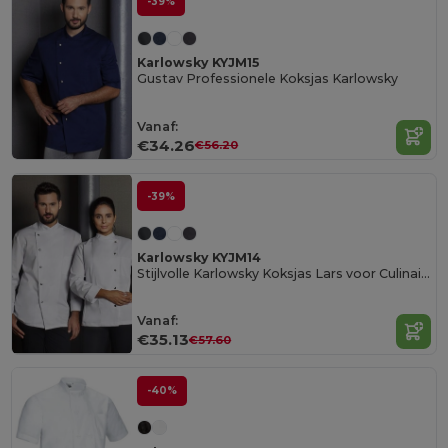
-39%
Karlowsky KYJM15
Gustav Professionele Koksjas Karlowsky
Vanaf:
€34.26
€56.20
-39%
Karlowsky KYJM14
Stijlvolle Karlowsky Koksjas Lars voor Culinaire Liefhebbers
Vanaf:
€35.13
€57.60
-40%