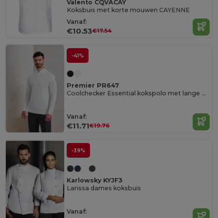
Valento CQVACAY
Koksbuis met korte mouwen CAYENNE
Vanaf:
€10.53
€17.54
-41%
Premier PR647
Coolchecker Essential kokspolo met lange mouwen
Vanaf:
€11.71
€19.76
-39%
Karlowsky KYJF3
Larissa dames koksbuis
Vanaf: