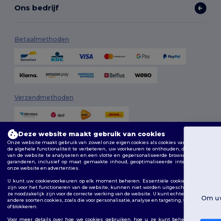
Ons bedrijf
Betaalmethoden
Verzendmethoden
Deze website maakt gebruik van cookies
Onze website maakt gebruik van zowel onze eigen cookies als cookies van derden om
U heeft
de algehele functionaliteit te verbeteren, uw voorkeuren te onthouden, de prestaties
van de website te analyseren en een vlotte en gepersonaliseerde browse-ervaring te
garanderen, inclusief op maat gemaakte inhoud, geoptimaliseerde interacties met
onze website en advertenties.
€10 korting!
Volg ons
U kunt uw cookievoorkeuren op elk moment beheren. Essentiële cookies, die nodig
zijn voor het functioneren van de website, kunnen niet worden uitgeschakeld omdat
ze noodzakelijk zijn voor de correcte werking van de website. U kunt echter kiezen of u
Om uw korting the claimen, vertel ons: voor wie bent
andere soorten cookies, zoals die voor personalisatie, analyse en targeting, wilt toestaan
u aan het winkelen?
of blokkeren.
2026. Alle rechten voorbehouden
Algemene voorwaarden
|
Aanpassingsbeleid
|
Privacybeleid
|
Voor meer details over hoe we cookies gebruiken, hoe u ze kunt beheren en over