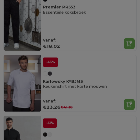
Premier PR553
Essentiële koksbroek
Vanaf:
€18.02
-43%
Karlowsky KYBJM3
Keukenshirt met korte mouwen
Vanaf:
€23.26
€41.10
-41%