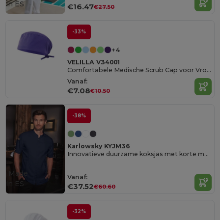
in
ES
€16.47
€27.50
-33%
+4
VELILLA V34001
Comfortabele Medische Scrub Cap voor Vrouwen
Vanaf:
€7.08
€10.50
-38%
Karlowsky KYJM36
Innovatieve duurzame koksjas met korte mouw
Made
Vanaf:
in
ES
€37.52
€60.60
-32%