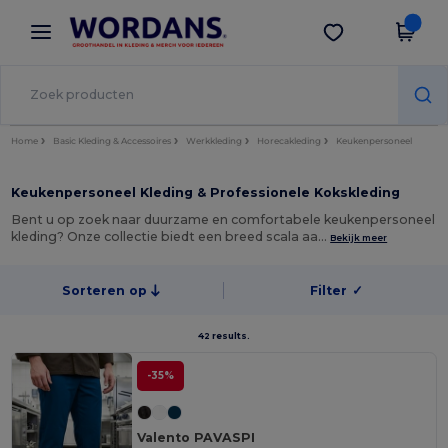
×
Wordans-app
Download app
Betere prijzen in de app!
Home
Basic Kleding & Accessoires
Werkkleding
Horecakleding
Keukenpersoneel
Keukenpersoneel Kleding & Professionele Kokskleding
Bent u op zoek naar duurzame en comfortabele keukenpersoneel
kleding? Onze collectie biedt een breed scala aa…
Bekijk meer
Sorteren op
Filter
✓
42 results.
-35%
Valento PAVASPI