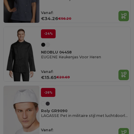
Vanaf:
€34.26
€56.20
-24%
NEOBLU 04458
EUGENE Keukenjas Voor Heren
Vanaf:
€15.65
€20.69
-26%
Roly GR9090
LAGASSE Pet in militaire stijl met luchtdoorlatende mesh aan de bovenkant
Vanaf: