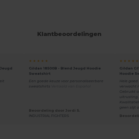
Klantbeoordelingen
★ ★ ★ ★ ★
★ ★ ★ ★ ★
 Jeugd
Gildan 18500B - Blend Jeugd Hoodie
Gildan GI
Sweatshirt
Hoodie S
eit
Een goede keuze voor personaliseerbare
Hele goed 
sweatshirts
Vertaald van Español
verwacht 
Gebruikt 
uitrusting,
Kwalitatie
geen slijt 
Beoordeling door Jordi S.
INDUSTRIAL FIGHTERS
Beoordeli