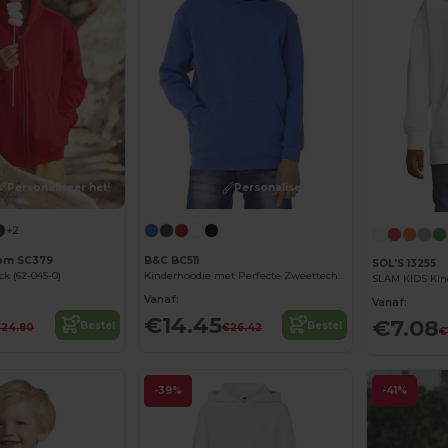
Personaliseer het!
Personaliseer het!
+2
oom SC379
B&C BC511
SOL'S 13255
k (62-045-0)
Kinderhoodie met Perfecte Zweettechnologie
SLAM KIDS Kin
Vanaf:
Vanaf:
€14.45
€7.08
Bestel
Bestel
€24.80
€26.42
€
-39%
-41%