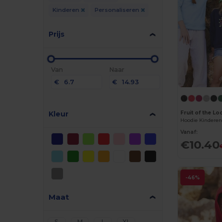
Kinderen
Personaliseren
Prijs
Van
Naar
€
€
Kleur
Fruit of the L
Hoodie Kinderen 
Vanaf:
€10.40
-46%
Maat
S
M
L
XL