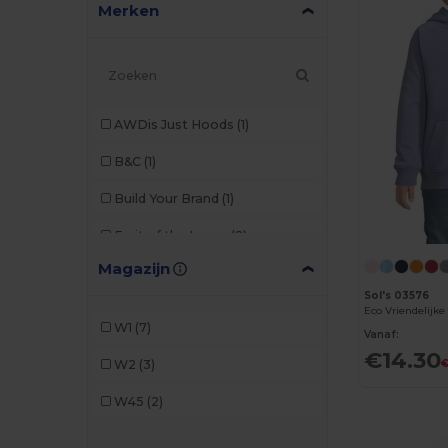
Merken
AWDis Just Hoods
(1)
B&C
(1)
Build Your Brand
(1)
Fruit of the Loom
(2)
Magazijn
Gildan
(2)
Sol's 03576
SOL'S
(3)
W1
(7)
Vanaf:
TH Clothes
(2)
€14.30
W2
(3)
€
W45
(2)