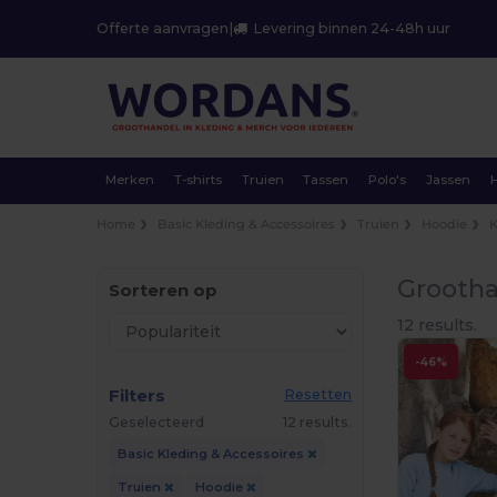
Offerte aanvragen
|
Levering binnen 24-48h uur
Merken
T-shirts
Truien
Tassen
Polo's
Jassen
Home
Basic Kleding & Accessoires
Truien
Hoodie
Grootha
Sorteren op
12 results.
-46%
Filters
Resetten
Geselecteerd
12 results.
Basic Kleding & Accessoires
Truien
Hoodie