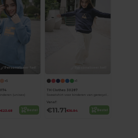
Personaliseer het!
Personaliseer het!
+5
+1
0174
TH Clothes 30287
inderen (unisex)
Sweatshirt voor kinderen van gerecycled katoen en polyester
Vanaf:
5
€11.71
Bestel
Bestel
€23.68
€16.94