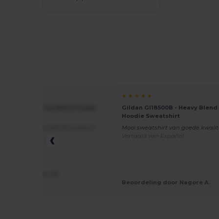
★ ★
★ ★ ★ ★ ★
 GI18500B - Heavy Blend Jeugd
Gildan GI18500B - Heavy Blend
 Sweatshirt
Hoodie Sweatshirt
waliteit, erg blij met het product
Mooi sweatshirt van goede kwalit
d van Français
Vertaald van Español
eling door Marc N.
Les Routards
Beoordeling door Nagore A.