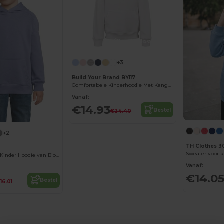
Personaliseer het!
+3
Build Your Brand BY117
Comfortabele Kinderhoodie Met Kangoeroezak
Vanaf:
€14.93
Bestel
€24.40
+2
TH Clothes 3
Sweater voor k
Eco Vriendelijke Kinder Hoodie van Biologisch Katoen
Vanaf:
€14.0
Bestel
16.01