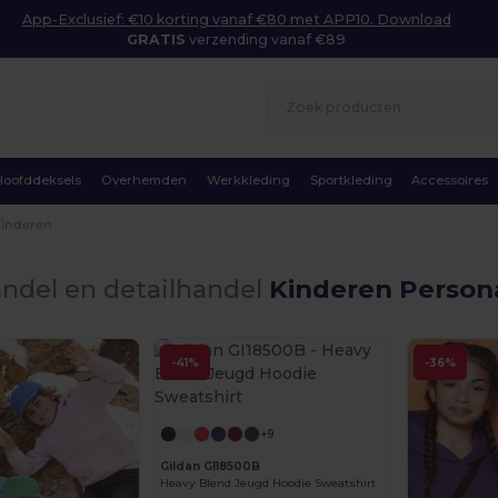
App-Exclusief: €10 korting vanaf €80 met APP10. Download
GRATIS
verzending vanaf €89
Hoofddeksels
Overhemden
Werkkleding
Sportkleding
Accessoires
Kinderen
ndel en detailhandel
Kinderen Persona
-41%
-36%
Personaliseer het!
+9
Gildan GI18500B
Heavy Blend Jeugd Hoodie Sweatshirt