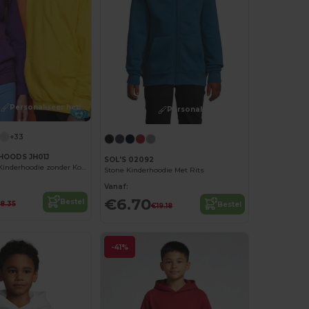
Personaliseer het!
Personaliseer het!
+33
HOODS JH01J
SOL'S 02092
Comfortabele Kinderhoodie zonder Koorden
Stone Kinderhoodie Met Rits
Vanaf:
€6.70
Bestel
18.35
Bestel
€19.18
-41%