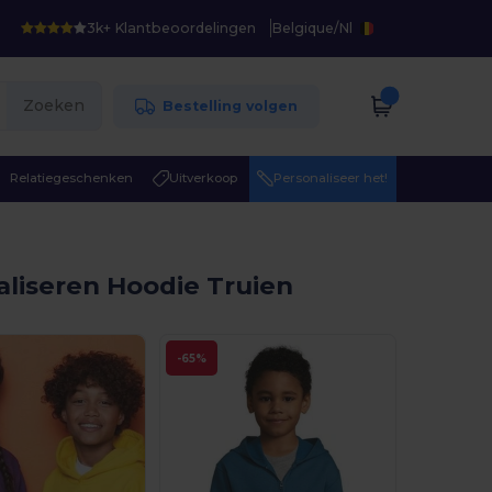
3k+ Klantbeoordelingen
Belgique
/
Nl
Zoeken
Bestelling volgen
Relatiegeschenken
Uitverkoop
Personaliseer het!
liseren Hoodie Truien
-65%