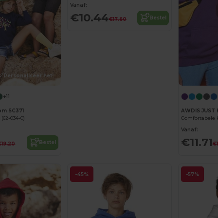
Vanaf:
€10.44
Bestel
€17.60
Personaliseer het!
+11
oom SC371
AWDIS JUST 
(62-034-0)
Vanaf:
€11.71
Bestel
€19.20
€
-45%
-57%