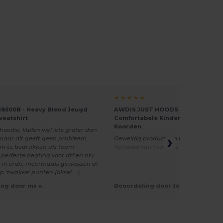
★ ★ ★ ★ ★
18500B - Heavy Blend Jeugd
AWDIS JUST HOODS JH01J -
weatshirt
Comfortabele Kinderhoodie zond
Koorden
hoodie. Vallen wel iets groter dan
maar dit geeft geen probleem.
Geweldig product om te personalise
om te bedrukken als team
Vertaald van Français
 perfecte hegting voor dtf en htv.
f in orde, meermaals gewassen al
op 'zwakke' punten (oksel,...)
ng door mx v.
Beoordeling door Jessica M.