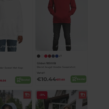
Personaliseer het!
Personaliseer het!
+7
Gildan 18500B
Blend Jeugd Hoodie Sweatshirt
der Sweat Met Kap
Vanaf:
€10.44
Bestel
€17.60
Bestel
16.56
-31%