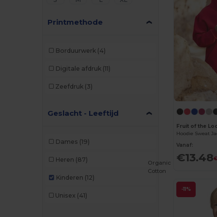
Printmethode
Borduurwerk
(4)
Digitale afdruk
(11)
Zeefdruk
(3)
Geslacht - Leeftijd
Fruit of the L
Hoodie Sweat Jac
Dames
(19)
Vanaf:
€13.48
Heren
(87)
Organic
Cotton
Kinderen
(12)
-11%
Unisex
(41)