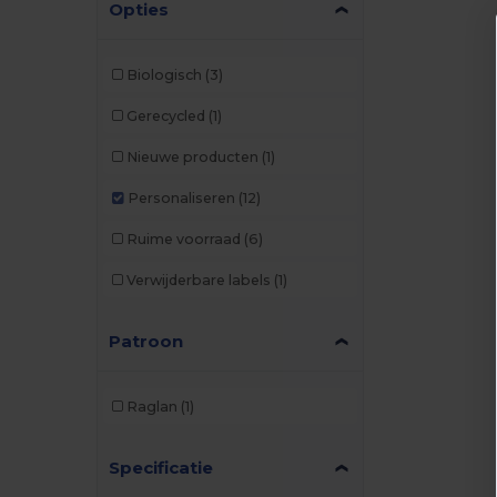
Opties
Biologisch
(3)
Gerecycled
(1)
Nieuwe producten
(1)
Personaliseren
(12)
Ruime voorraad
(6)
Verwijderbare labels
(1)
Patroon
Raglan
(1)
Specificatie