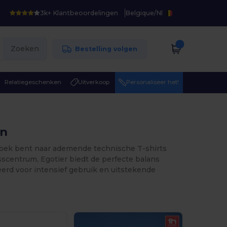
3k+ Klantbeoordelingen
Belgique
/
Nl
Zoeken
Bestelling volgen
Relatiegeschenken
Uitverkoop
Personaliseer het!
en
 zoek bent naar ademende technische T-shirts
centrum, Egotier biedt de perfecte balans
eerd voor intensief gebruik en uitstekende
.