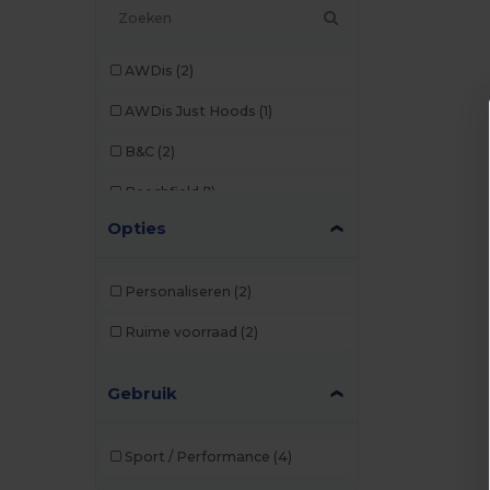
AWDis
(2)
AWDis Just Hoods
(1)
B&C
(2)
Beechfield
(1)
Opties
Brook Taverner
(7)
Build Your Brand
(8)
Personaliseren
(2)
Dickies
(1)
Ruime voorraad
(2)
Ecologie
(1)
Gebruik
Egotier
(4)
Elevate
(1)
Sport / Performance
(4)
Elevate Life
(2)