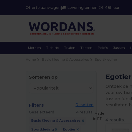
Offerte aanvragen
|
Levering binnen 24-48h uur
Merken
T-shirts
Truien
Tassen
Polo's
Jassen
Home
Basic Kleding & Accessoires
Sportkleding
Egotier
Sorteren op
Ontdek de h
voor uw tea
tussen funct
Filters
resultaten b
Resetten
Geselecteerd
4 results.
Made
in
PT
4 results.
Basic Kleding & Accessoires
Sportkleding
Egotier