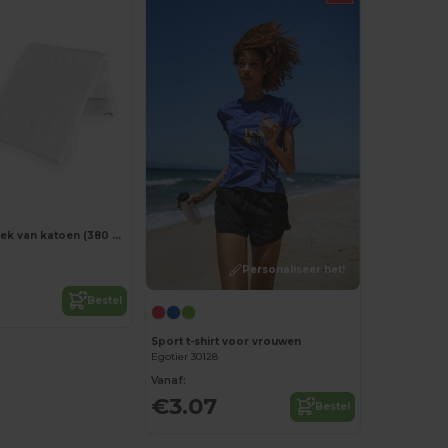
sporthanddoek van katoen (380 g/m²)
Personaliseer het!
Bestel
Sport t-shirt voor vrouwen
Egotier 30128
Vanaf:
€3.07
Bestel