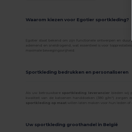
Estex
(2)
Finden & Hales
(6)
Waarom kiezen voor Egotier sportkleding?
Front row
(9)
Fruit of the Loom
(4)
Egotier staat bekend om zijn functionele ontwerpen en duurza
ademend en sneldrogend, wat essentieel is voor topprestaties.
maximale bewegingsvrijheid.
GiftRetail
(7)
Herock
(1)
Sportkleding bedrukken en personaliseren
JHK
(11)
Just Cool
(17)
Als uw betrouwbare
sportkleding leverancier
bieden wij p
K-up
(1)
kwaliteit van de katoenen handdoeken (380 g/m²) zorgen er
sportkleding op maat
willen laten maken voor hun leden o
Kariban
(10)
Kariban Premium
(3)
Uw sportkleding groothandel in België
Kimood
(3)