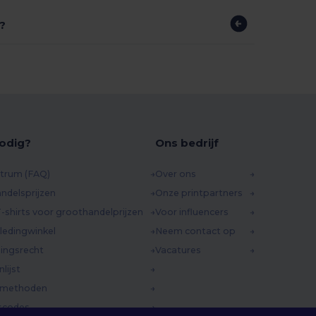
s?
odig?
Ons bedrijf
trum (FAQ)
Over ons
ndelsprijzen
Onze printpartners
-shirts voor groothandelprijzen
Voor influencers
ledingwinkel
Neem contact op
ingsrecht
Vacatures
lijst
dmethoden
scodes