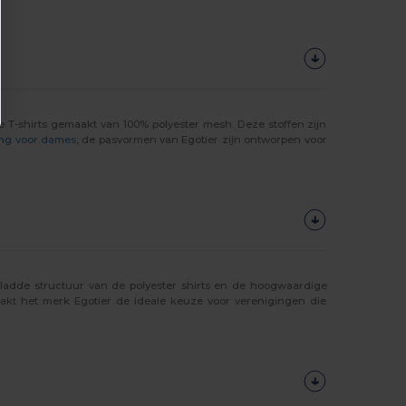
e T-shirts gemaakt van 100% polyester mesh. Deze stoffen zijn
ing voor dames
, de pasvormen van Egotier zijn ontworpen voor
gladde structuur van de polyester shirts en de hoogwaardige
akt het merk Egotier de ideale keuze voor verenigingen die