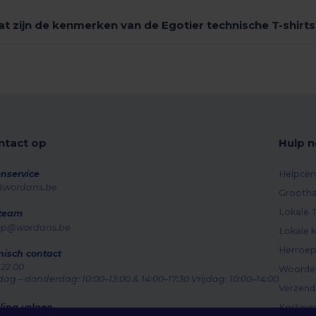
t zijn de kenmerken van de Egotier technische T-shirt
tact op
Hulp n
nservice
Helpcen
@wordans.be
Grootha
Lokale T
 team
op@wordans.be
Lokale k
Herroep
nisch contact
 22 00
Woorden
g – donderdag: 10:00–13:00 & 14:00–17:30 Vrijdag: 10:00–14:00
Verzen
ling volgen
Korting