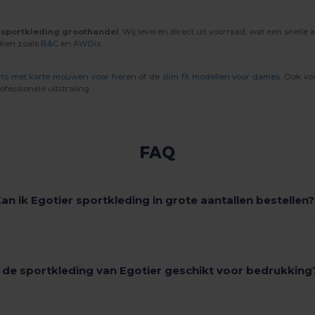
e
sportkleding groothandel
. Wij leveren direct uit voorraad, wat een snell
rken zoals
B&C
en
AWDis
.
rts met korte mouwen voor heren
of de
slim fit modellen voor dames
. Ook vo
ofessionele uitstraling.
FAQ
an ik Egotier sportkleding in grote aantallen bestellen?
s de sportkleding van Egotier geschikt voor bedrukking