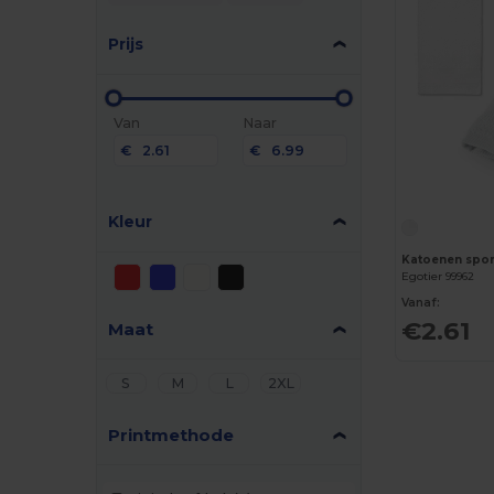
Prijs
Van
Naar
€
€
Kleur
Egotier 99962
Vanaf:
€2.61
Maat
S
M
L
2XL
Printmethode