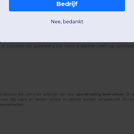
Bedrijf
Nee, bedankt
me materialen. In ons assortiment vindt u essentiële items zoals technisch
 Of u nu kiest voor
sportkleding voor heren
of specifiek zoekt naar
sportkled
roducten die uitermate geschikt zijn voor
sportkleding bedrukken
. De 
voor dat logo's en teksten scherp en slijtvast worden aangebracht. Dit ma
f evenementen.