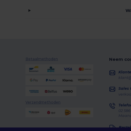
Roly Sport
(55)
Wa
Russell
(4)
RYWAN
(1)
SF Clothing
(2)
SF Men
(5)
Neem con
SF Mini
(5)
Betaalmethoden
SF Women
(5)
Klante
klant
Skinnifit
(7)
Sales
SOL'S
(22)
verko
Spiro
(23)
Verzendmethoden
Telefo
02 586
Stedman
(4)
Maanda
Tee Jays
(4)
Bestel