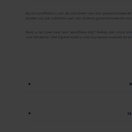
Korntex
(2)
Bij ons profiteert u van de voordelen van een gespecialiseerd
Larkwood
(2)
bieden wij ook collecties aan van andere gerenommeerde me
Malfini
(4)
Bent u op zoek naar een specifieke stijl? Bekijk dan onze
shi
voor kinderen
. Met Egotier kiest u voor Europese kwaliteit en pr
Malfini Premium
(1)
Mumbles
(1)
Mustaghata
(11)
Proact
(97)
Promodoro
(3)
K
Quadra
(3)
Radsow by Uneek
(7)
I
Result
(3)
Roly
(24)