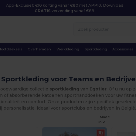
App-Exclusief: €10 korting vanaf €80 met APP10. Download
GRATIS
verzending vanaf €89
Hoofddeksels
Overhemden
Werkkleding
Sportkleding
Accessoires
 Sportkleding voor Teams en Bedrijv
oogwaardige collectie
sportkleding
van
Egotier
. Of u nu op
m of absorberende katoenen sporthanddoeken voor uw fitness
ionaliteit en comfort. Onze producten zijn specifiek geselect
ij personalisatie, ideaal voor sportclubs en bedrijven in België
Made
in
PT