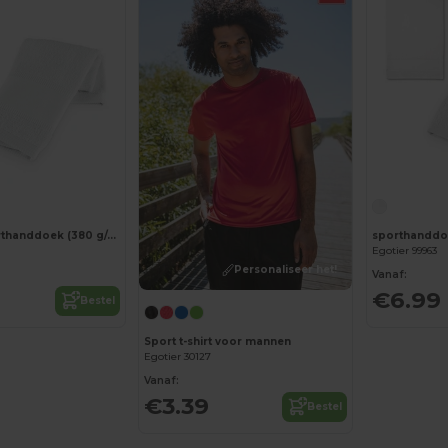
Katoenen sporthanddoek (380 g/m²)
Egotier 99963
Personaliseer het!
Vanaf:
€6.99
Bestel
Sport t-shirt voor mannen
Egotier 30127
Vanaf:
€3.39
Bestel