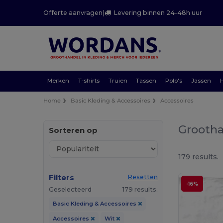
Offerte aanvragen
|
Levering binnen 24-48h uur
Merken
T-shirts
Truien
Tassen
Polo's
Jassen
Home
Basic Kleding & Accessoires
Accessoires
Grootha
Sorteren op
179 results.
Filters
Resetten
-16%
Geselecteerd
179 results.
Basic Kleding & Accessoires
Accessoires
Wit