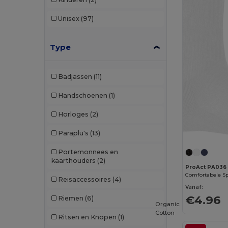
Unisex
(97)
Type
Badjassen
(11)
Handschoenen
(1)
Horloges
(2)
Paraplu's
(13)
Portemonnees en
kaarthouders
(2)
ProAct PA036
Reisaccessoires
(4)
Vanaf:
€4.96
Riemen
(6)
Organic
Cotton
Ritsen en Knopen
(1)