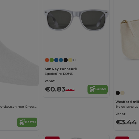
+1
Sun Ray zonnebril
EgotierPro 100345
Vanaf:
€0.83
Bestel
€1.09
Westford mi
Comfortabele Sportkousen met Ondersteuning
Biologische Le
Vanaf:
€3.44
Bestel