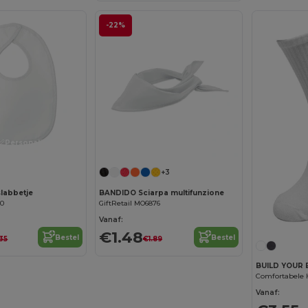
-22%
Personaliseer het!
Personaliseer het!
+3
en slabbetje
BANDIDO Sciarpa multifunzione
40
GiftRetail MO6876
Vanaf:
€1.48
Bestel
Bestel
35
€1.89
BUILD YOUR 
Vanaf: