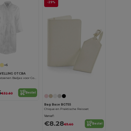
-29%
+6
WELLING OTCBA
Luxe Zachte Katoenen Badjas voor Comfort
5
Bestel
€32.60
Bag Base BG755
Chique en Praktische Reisset
Vanaf:
€8.28
Bestel
€11.60