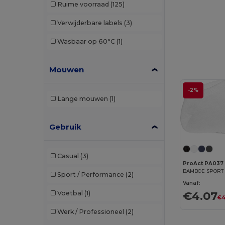
Ruime voorraad
(125)
Result
(2)
Verwijderbare labels
(3)
Roly
(3)
Wasbaar op 60°C
(1)
Roly Sport
(1)
RYWAN
(1)
Mouwen
SOL'S
(4)
-2%
Lange mouwen
(1)
Stamina
(9)
The One Towelling
(7)
Gebruik
TIGER GRIP
(1)
Casual
(3)
Towel city
(1)
ProAct PA037
BAMBOE SPORT
Sport / Performance
(2)
U-Power
(1)
Vanaf:
€4.07
Voetbal
(1)
€4
Valento
(44)
Werk / Professioneel
(2)
Westford mill
(1)