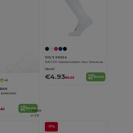
SOL'S 00604
SOCCER Voetbalsokken Voor Volwassen En Kinderen
Vanaf:
€4.93
Bestel
€5.23
+6
ABAN
al BANDANA
Bestel
.82
Made
in
FR
-17%