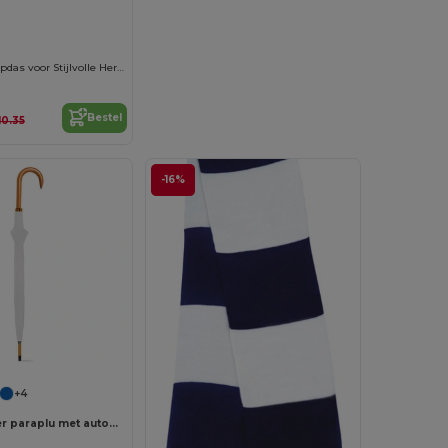
2
Luxe Zijde Stropdas voor Stijlvolle Heren
Bestel
10.35
-16%
+4
190T polyester paraplu met automatische opening