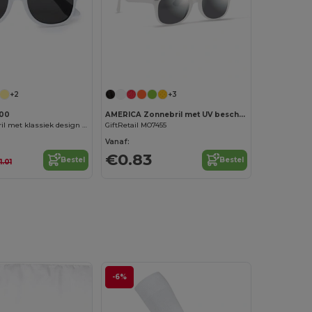
Personaliseer het!
+2
+3
100
AMERICA Zonnebril met UV bescherming
BRISA Zonnebril met klassiek design in glanzende afwerking en UV400-bescherming
GiftRetail MO7455
Vanaf:
€0.83
Bestel
Bestel
1.01
-6%