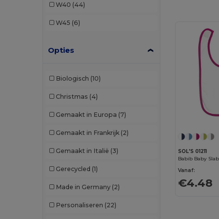
W40
(44)
K-up
(6)
W45
(6)
Kariban
(8)
Opties
Karlowsky
(8)
Kimood
(10)
Biologisch
(10)
Korntex
(1)
Christmas
(4)
Larkwood
(2)
Gemaakt in Europa
(7)
Malfini
(1)
Gemaakt in Frankrijk
(2)
Mepal
(3)
Gemaakt in Italië
(3)
SOL'S 01211
Neutral
(1)
Babib Baby Slab
Gerecycled
(1)
Vanaf:
Pen Duick
(2)
€4.48
Made in Germany
(2)
Premier
(3)
Personaliseren
(22)
Proact
(6)