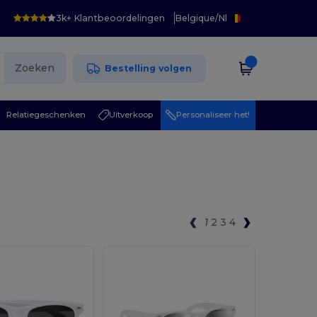
3k+ Klantbeoordelingen
Belgique
/
Nl
Zoeken
Bestelling volgen
Relatiegeschenken
Uitverkoop
Personaliseer het!
1
2
3
4