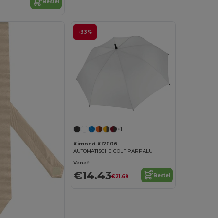
Bestel
-33%
+1
Kimood KI2006
AUTOMATISCHE GOLF PARPALU
Vanaf:
€14.43
Bestel
€21.69