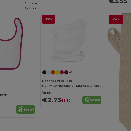
€3.55
Organic
Cotton
-17%
-24%
+4
Beechfield BC900
Morf™ Comfortabele Multifunctionele Doek
Vanaf:
betje
€2.73
Bestel
€3.30
Bestel