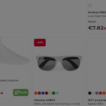
Kariban K86
Vanaf:
€7.82
€
-46%
 ENKELSOKKEN
Bestel
.15
+2
Stamina SG8103
ARIEL Zonnebril met montuur in matte afwerking en glazen met UV400-bescherming
Egotier 99116