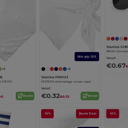
Stamina SG8
Min qty: 100
Vanaf:
€0.67
€
+9
+8
IE
Stamina PN9003
al FIESTA
FESTERO driehoekige unisex sjaal
Vanaf:
€0.32
Bestel
Bestel
41
€0.72
-16%
Beste Deal
-10%