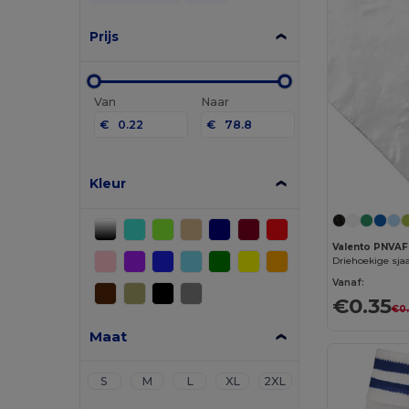
Prijs
Van
Naar
€
€
Kleur
Valento PNVAF
Driehoekige sja
Vanaf:
€0.35
€0.
Maat
S
M
L
XL
2XL