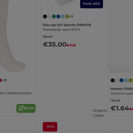
Pack x100
+9
Pak van 100 Valento PNVAFIE
Driehoekige sjaal FIESTA
Vanaf:
€35.00
€41.12
+18
Valento PNV
SPORTSOKKEN MET CONTRASTSTREPEN
Vierkante sja
Vanaf:
€1.64
Bestel
€1
Organic
Cotton
-24%