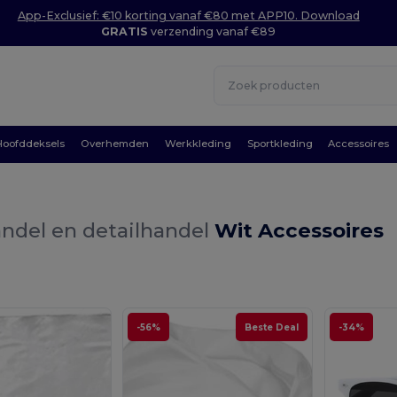
App-Exclusief: €10 korting vanaf €80 met APP10. Download
GRATIS
verzending vanaf €89
Hoofddeksels
Overhemden
Werkkleding
Sportkleding
Accessoires
ndel en detailhandel
Wit Accessoires
-56%
Beste Deal
-34%