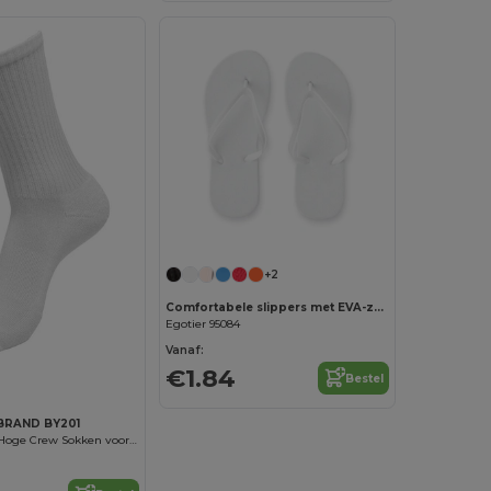
+2
Comfortabele slippers met EVA-zolen en PVC-bandjes
Egotier 95084
Vanaf:
€1.84
Bestel
BRAND BY201
Comfortabele Hoge Crew Sokken voor Dagelijks Gebruik