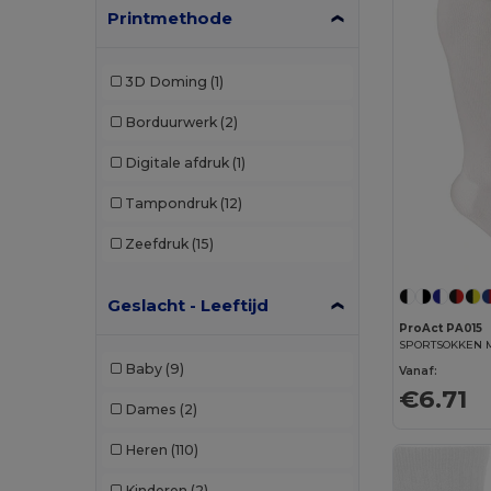
Printmethode
3D Doming
(1)
Borduurwerk
(2)
Digitale afdruk
(1)
Tampondruk
(12)
Zeefdruk
(15)
Geslacht - Leeftijd
ProAct PA015
Baby
(9)
Vanaf:
€6.71
Dames
(2)
Heren
(110)
Kinderen
(2)