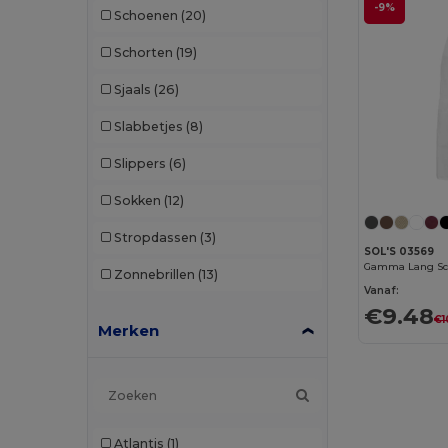
-9%
Schoenen
(20)
Schorten
(19)
Sjaals
(26)
Slabbetjes
(8)
Slippers
(6)
Sokken
(12)
Stropdassen
(3)
SOL'S 03569
Gamma Lang Sc
Zonnebrillen
(13)
Vanaf:
€9.48
€1
Merken
Atlantis
(1)