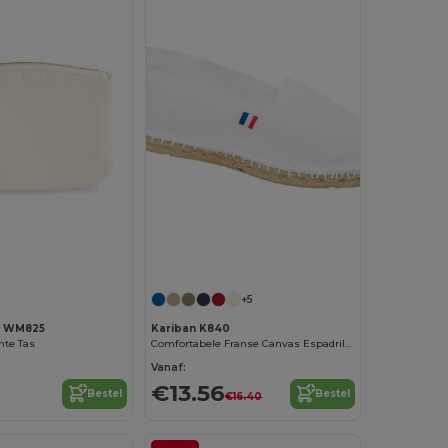
Personaliseer het!
+5
ll WM825
Kariban K840
nte Tas
Comfortabele Franse Canvas Espadrilles
Vanaf:
€13.56
Bestel
Bestel
€16.40