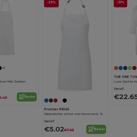
-29%
-31%
+1
THE ONE TO
hort Met Zakken
Vanaf:
€22.6
Bestel
0.43
Premier PR145
Waterdichte schort met bovenstuk “Essential”
Vanaf:
€5.02
Bestel
€7.05