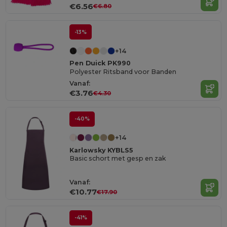
€6.56
€6.80
-13%
+14
Pen Duick PK990
Polyester Ritsband voor Banden
Vanaf:
€3.76
€4.30
-40%
+14
Karlowsky KYBLS5
Basic schort met gesp en zak
Vanaf:
€10.77
€17.90
-41%