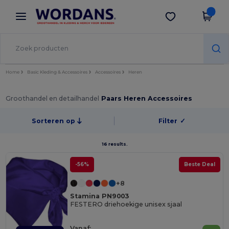
×
Wordans-app
Download app
Betere prijzen in de app!
Home
Basic Kleding & Accessoires
Accessoires
Heren
Groothandel en detailhandel
Paars Heren Accessoires
Sorteren op
Filter
✓
16 results.
-56%
Beste Deal
+8
Stamina PN9003
FESTERO driehoekige unisex sjaal
Vanaf: