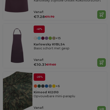
Karlowsky Stijlvolle Unisex Koksvoorschort
Vanaf:
€7.28
€11.70
-41%
+15
Karlowsky KYBLS4
Basic schort met gesp
Vanaf:
€10.31
€17.60
-25%
+6
Kimood KI2010
Opvouwbare mini-paraplu
Vanaf: