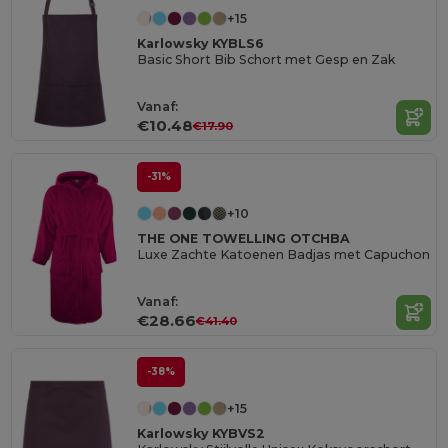
+15
Karlowsky KYBLS6
Basic Short Bib Schort met Gesp en Zak
Vanaf:
€10.48
€17.90
-31%
+10
THE ONE TOWELLING OTCHBA
Luxe Zachte Katoenen Badjas met Capuchon
Vanaf:
€28.66
€41.40
-38%
+15
Karlowsky KYBVS2