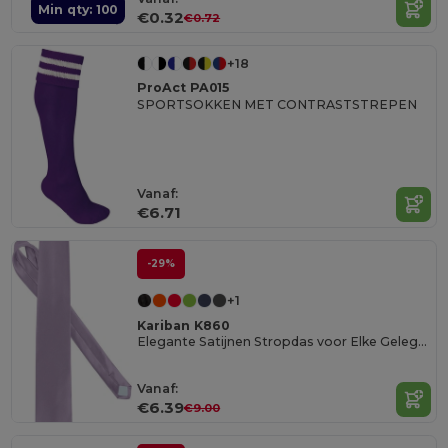
Min qty: 100
€0.32
€0.72
+18
ProAct PA015
SPORTSOKKEN MET CONTRASTSTREPEN
Vanaf:
€6.71
-29%
+1
Kariban K860
Elegante Satijnen Stropdas voor Elke Gelegenheid
Vanaf:
€6.39
€9.00