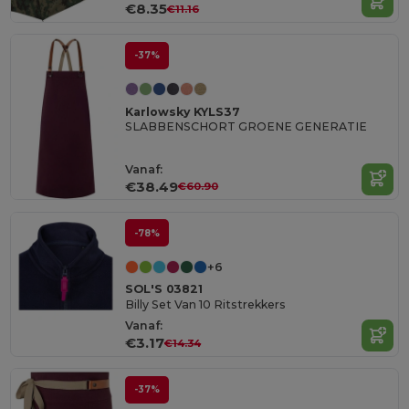
€8.35
€11.16
-37%
Karlowsky KYLS37
SLABBENSCHORT GROENE GENERATIE
Vanaf:
€38.49
€60.90
-78%
+6
SOL'S 03821
Billy Set Van 10 Ritstrekkers
Vanaf:
€3.17
€14.34
-37%