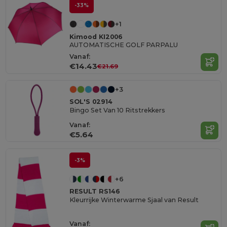
-33%
+1
Kimood KI2006
AUTOMATISCHE GOLF PARPALU
Vanaf:
€14.43
€21.69
+3
SOL'S 02914
Bingo Set Van 10 Ritstrekkers
Vanaf:
€5.64
-3%
+6
RESULT RS146
Kleurrijke Winterwarme Sjaal van Result
Vanaf: