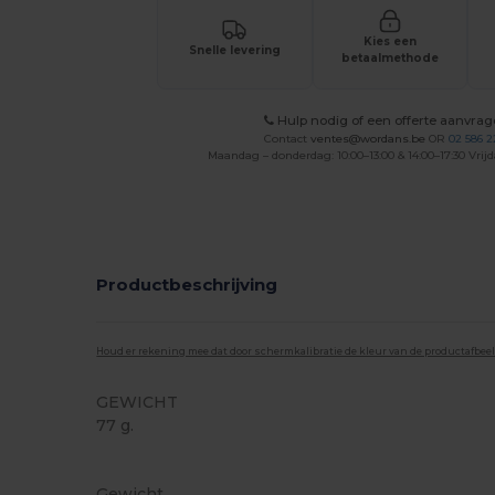
Kies een
Snelle levering
betaalmethode
Hulp nodig of een offerte aanvra
Contact
ventes@wordans.be
OR
02 586 2
Maandag – donderdag: 10:00–13:00 & 14:00–17:30 Vrijd
Productbeschrijving
Houd er rekening mee dat door schermkalibratie de kleur van de productafbee
GEWICHT
77 g.
Gemaakt in Europa
Gemaakt in Frankrijk
Gewicht