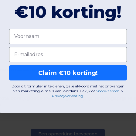
€10 korting!
48h-72h (werkdagen)
Voornaam
Email
emmen
87 items verkocht
Claim €10 korting!
Door dit formulier in te dienen, ga je akkoord met het ontvangen
van marketing-e-mails van Wordans. Bekijk de
Voorwaarden
​
&
Privacyverklaring
.
(grote borst), goede kwaliteit, goede prijs, leveringsprijs 
r
Een opmerking toevoegen