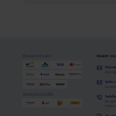
Neem con
Betaalmethoden
Klante
klant
Sales
verko
Verzendmethoden
Telefo
02 586
Maanda