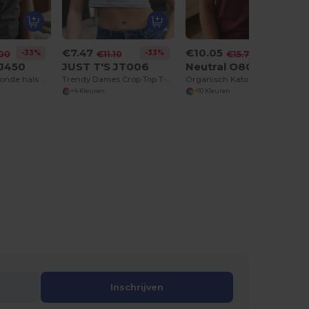
€7.47
€10.05
-33%
-33%
-36%
.00
€11.10
€15.70
TJ450
JUST T'S JT006
Neutral O80001
T-shirt stretch ronde hals dames
Trendy Dames Crop Top T-shirt
Organisch Katoen Dames T-shirt Zomerstijl
+4 Kleuren
+10 Kleuren
Inschrijven