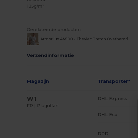
135g/m²
Gerelateerde producten:
Armor lux AM100 - Theviec Breton Overhemd
Verzendinformatie
Magazijn
Transporter*
W1
DHL Express
FR | Pluguffan
DHL Eco
DPD