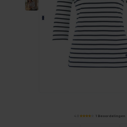
Vraag een offerte op maat aan voor 
4.0
1 Beoordelingen