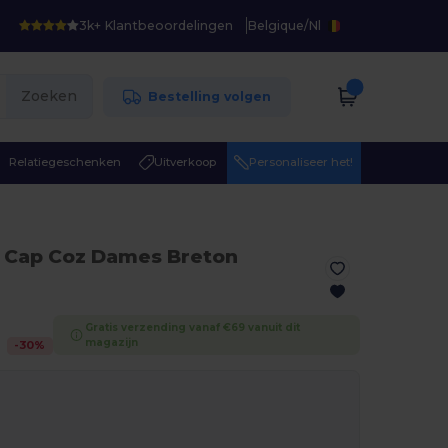
3k+ Klantbeoordelingen
Belgique
/
Nl
Zoeken
Bestelling volgen
Relatiegeschenken
Uitverkoop
Personaliseer het!
 Cap Coz Dames Breton
Gratis verzending vanaf €69 vanuit dit
magazijn
-
30
%