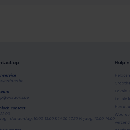
tact op
Hulp n
nservice
Helpcen
@wordans.be
Grootha
Lokale T
 team
op@wordans.be
Lokale k
Herroep
nisch contact
 22 00
Woorden
g – donderdag: 10:00–13:00 & 14:00–17:30 Vrijdag: 10:00–14:00
Verzen