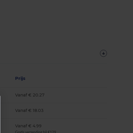
Prijs
Vanaf € 20.27
Vanaf € 18.03
Vanaf € 4.99
Gratis verzending bij €129