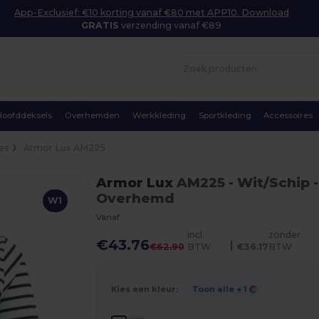
App-Exclusief: €10 korting vanaf €80 met APP10. Download
GRATIS
verzending vanaf €89
Hoofddeksels
Overhemden
Werkkleding
Sportkleding
Accessoires
es
Armor Lux AM225
Armor Lux
AM225
- Wit/Schip
-
Overhemd
W1
Vanaf
incl.
zonder
€43.76
|
€62.90
BTW
€36.17
BTW
Kies een kleur:
Toon alle
+ 1