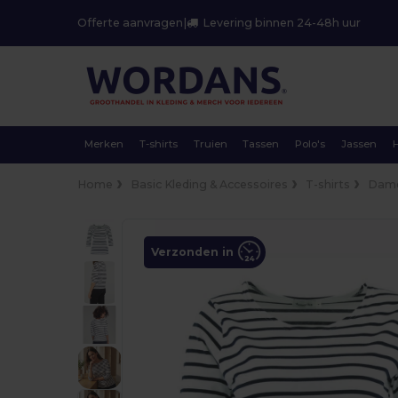
Offerte aanvragen
|
Levering binnen 24-48h uur
Merken
T-shirts
Truien
Tassen
Polo's
Jassen
Home
Basic Kleding & Accessoires
T-shirts
Dam
Verzonden in