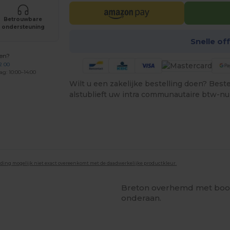
Betrouwbare
ondersteuning
Snelle of
gen?
2 00
ag: 10:00–14:00
Wilt u een zakelijke bestelling doen? Bestel
alstublieft uw intra communautaire btw-n
lding mogelijk niet exact overeenkomt met de daadwerkelijke productkleur.
Breton overhemd met boot
onderaan.