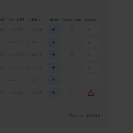
143
144-287
288 +
Meer
Voorraad
Aantal
+
.57
45.67
43.76
5
€
€
+
.57
45.67
43.76
7
€
€
+
.57
45.67
43.76
6
€
€
+
.57
45.67
43.76
4
€
€
+
.57
45.67
43.76
2
€
€
+
.57
45.67
43.76
0
€
€
Totaal:
€0.00