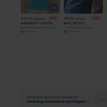
€13.14
€5.35
-44%
-69%
€23.50
€17.10
HENBURY HY476
B&C BC031
Ademend poloshirt voor dames
T-shirt modus Plug In
+18 Kleuren
+2 Kleuren
Schrijf je in voor onze nieuwsbrief
Ontvang exclusieve kortingen!