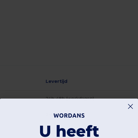
Levertijd
24h-48h (werkdagen)
3-4 werkdagen
U heeft
48h-72h (werkdagen)