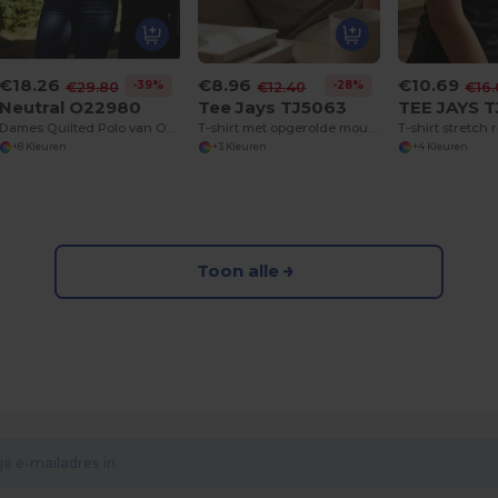
€18.26
€8.96
€10.69
-39%
-28%
€29.80
€12.40
€16
Neutral O22980
Tee Jays TJ5063
TEE JAYS 
Dames Quilted Polo van Organisch Katoen
T-shirt met opgerolde mouwen
+8 Kleuren
+3 Kleuren
+4 Kleuren
Toon alle