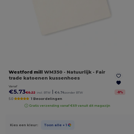
Westford mill
WM350
- Natuurlijk
- Fair
trade katoenen kussenhoes
Vanaf
€5.73
|
-
8
%
€6.22
incl. BTW
€4.74
zonder BTW
5.0
1 Beoordelingen
Gratis verzending vanaf €69 vanuit dit magazijn
Kies een kleur:
Toon alle
+ 1