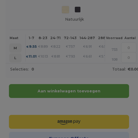
Natuurlijk
1-7
8-23
24-71
72-143
144-287
288 +
Meer
Maat
Voorraad
Aantal
+
9.55
8.89
8.22
7.57
6.91
6.58
€
€
€
€
€
€
M
733
+
11.01
10.13
8.81
7.93
6.61
5.73
€
€
€
€
€
€
L
108
Selecties:
0
Totaal:
€0.0
Aan winkelwagen toevoegen
Personaliseer het!