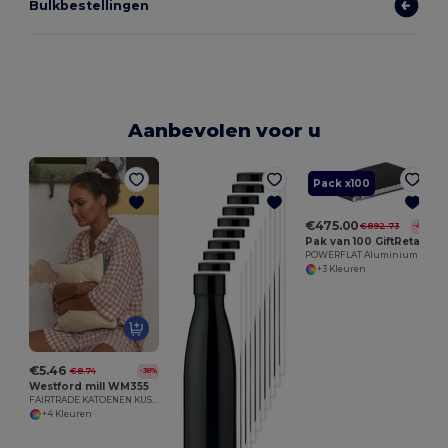
Bulkbestellingen
Aanbevolen voor u
Pack x100
€475.00
€892.73
-47%
Pak van 100 GiftRetail MO8735
POWERFLAT Aluminium PowerBank 4000mAh
+3 Kleuren
€5.46
€8.74
-38%
Westford mill WM355
FAIRTRADE KATOENEN KUSSENHOES MET BIES
+4 Kleuren