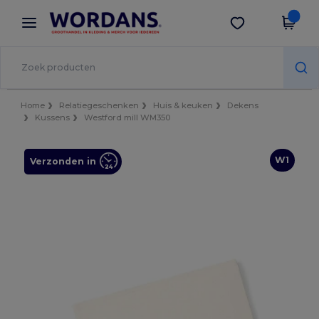
×
Wordans-app
Download app
Betere prijzen in de app!
Home
Relatiegeschenken
Huis & keuken
Dekens
Kussens
Westford mill WM350
W1
Verzonden in