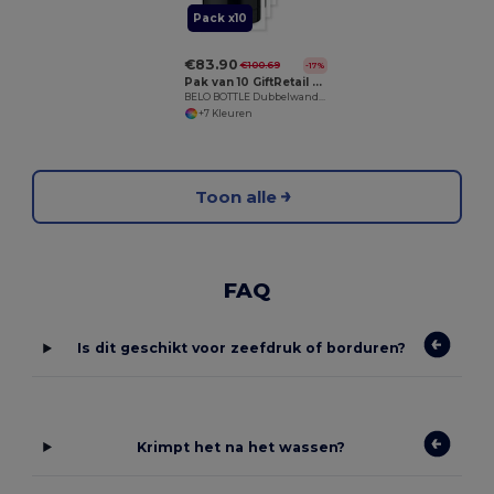
Pack x10
€83.90
€100.69
-17%
Pak van 10 GiftRetail MO9812
BELO BOTTLE Dubbelwandige drinkfles 500 ml
+7 Kleuren
Toon alle
FAQ
Is dit geschikt voor zeefdruk of borduren?
Krimpt het na het wassen?