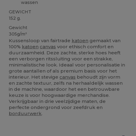
wassen
GEWICHT
152 g.
Gewicht
305g/m²
Kussensloop van fairtrade
katoen
gemaakt van
100%
katoen
canvas
voor ethisch comfort en
duurzaamheid. Deze zachte, sterke hoes heeft
een verborgen ritssluiting voor een strakke,
minimalistische look. Ideaal voor personalisatie in
grote aantallen of als premium basis voor het
interieur. Het stevige
canvas
behoudt zijn vorm
en zachte textuur, zelfs na herhaaldelijk wassen
in de machine, waardoor het een betrouwbare
keuze is voor hoogwaardige merchandise.
Verkrijgbaar in drie veelzijdige maten, de
perfecte ondergrond voor zeefdruk en
borduurwerk
.