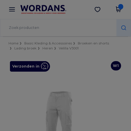
×
Wordans-app
Download app
Betere prijzen in de app!
Home
Basic Kleding & Accessoires
Broeken en shorts
Lading broek
Heren
Velilla V3001
W1
Verzonden in