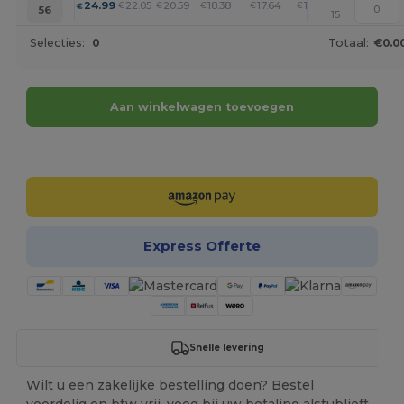
+
24.99
22.05
20.59
18.38
17.64
16.90
€
€
€
€
€
€
56
15
Selecties:
0
Totaal:
€0.0
Aan winkelwagen toevoegen
Personaliseer het!
Express Offerte
Snelle levering
Wilt u een zakelijke bestelling doen? Bestel
voordelig en btw vrij, voeg bij uw betaling alstublieft