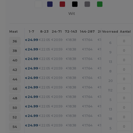
Wit
1-7
8-23
24-71
72-143
144-287
288 +
Meer
Maat
Voorraad
Aantal
+
24.99
22.05
20.59
18.38
17.64
16.90
€
€
€
€
€
€
36
6
+
24.99
22.05
20.59
18.38
17.64
16.90
€
€
€
€
€
€
38
9
+
24.99
22.05
20.59
18.38
17.64
16.90
€
€
€
€
€
€
40
13
+
24.99
22.05
20.59
18.38
17.64
16.90
€
€
€
€
€
€
42
8
+
24.99
22.05
20.59
18.38
17.64
16.90
€
€
€
€
€
€
44
20
+
24.99
22.05
20.59
18.38
17.64
16.90
€
€
€
€
€
€
46
112
+
24.99
22.05
20.59
18.38
17.64
16.90
€
€
€
€
€
€
48
5
+
24.99
22.05
20.59
18.38
17.64
16.90
€
€
€
€
€
€
50
13
+
24.99
22.05
20.59
18.38
17.64
16.90
€
€
€
€
€
€
52
18
+
24.99
22.05
20.59
18.38
17.64
16.90
€
€
€
€
€
€
54
5