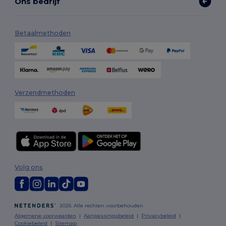
Ons bedrijf
Betaalmethoden
Verzendmethoden
Volg ons
2026. Alle rechten voorbehouden
Algemene voorwaarden
|
Aanpassingsbeleid
|
Privacybeleid
|
Cookiebeleid
|
Sitemap