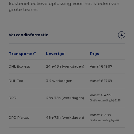
kosteneffectieve oplossing voor het kleden van
grote teams.
Verzendinformatie
Transporter*
Levertijd
Prijs
DHL Express
24h-48h (werkdagen)
Vanaf € 19.97
DHL Eco
3-4 werkdagen
Vanaf € 17.69
Vanaf € 4.99
DPD
48h-72h (werkdagen)
Gratis verzending bij €129
Vanaf € 2.99
DPD Pickup
48h-72h (werkdagen)
Gratis verzending bij €69