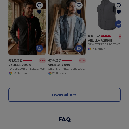
€16.52
€27.60
-40%
VELILLA V25901
GEWATTEERDE BODYWARMER MULTI-POCKET
+4 Kleuren
€20.92
€14.37
€35.00
€24.00
-40%
-40%
VELILLA V1504
VELILLA V15901
TWEEKLEURIG FLEECEJACK
GILET MET MEERDERE ZAKKEN
+13 Kleuren
+7 Kleuren
Toon alle
FAQ