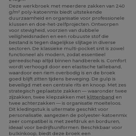
Deze werkbroek met meerdere zakken van 240
g/m² poly-katoenmix biedt uitstekende
duurzaamheid en organisatie voor professionele
klussen en doe-het-zelfprojecten. Ontworpen
voor stevigheid, voorzien van dubbele
veiligheidsnaden en een robuuste stof die
bestand is tegen dagelijkse slijtage in diverse
sectoren. De klassieke multi-pocket snit is zowel
functioneel als modern, zodat essentieel
gereedschap altijd binnen handbereik is. Comfort
wordt verhoogd door een elastische tailleband,
waardoor een riem overbodig is en de broek
goed blijft zitten tijdens beweging. De gulp is
beveiligd met een centrale rits en knoop. Met zes
strategisch geplaatste zakken — waaronder twee
zijzakken, twee klepzakken met
klittenband
en
twee achterzakken — is organisatie moeiteloos.
Dit kledingstuk is uitermate geschikt voor
personalisatie, aangezien de polyester-katoenmix
zeer compatibel is met zeefdruk en borduren,
ideaal voor bedrijfsuniformen. Beschikbaar voor
bulkinkoop, biedt deze broek een