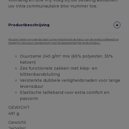
uw intra communautaire btw-nummer toe.
Productbeschrijving
Houd er rekening mee dat door schermkalibratie de kleur van de productafbeelding
mogelijk niet exact overeenkomt met de daadwerkelijke productkleur.
Duurzame 240 g/m² mix (65% polyester, 35%
katoen)
Zes functionele zakken met klep- en
klittenbandsluiting
Versterkte dubbele veiligheidsnaden voor lange
levensduur
Elastische tailleband voor extra comfort en
pasvorm
GEWICHT
491 g.
Gewicht
240g/m²