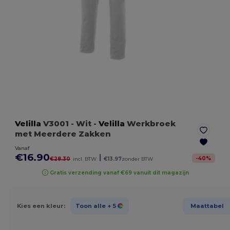
Velilla
V3001
- Wit
-
Velilla
Werkbroek
met Meerdere Zakken
Vanaf
€16.90
|
-
40
%
€28.30
incl. BTW
€13.97
zonder BTW
Gratis verzending vanaf €69 vanuit dit magazijn
Kies een kleur:
Toon alle
+ 5
Maattabel