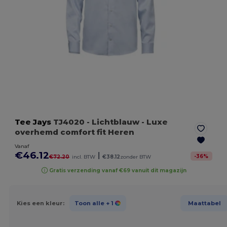
Tee Jays
TJ4020
- Lichtblauw
- Luxe
overhemd comfort fit Heren
Vanaf
€46.12
|
-
36
%
€72.20
incl. BTW
€38.12
zonder BTW
Gratis verzending vanaf €69 vanuit dit magazijn
Kies een kleur:
Toon alle
+ 1
Maattabel