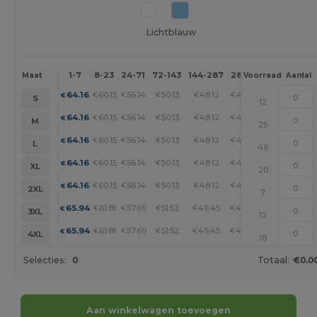
Lichtblauw
1-7
8-23
24-71
72-143
144-287
288 +
Meer
Maat
Voorraad
Aantal
+
64.16
60.15
56.14
50.13
48.12
46.12
€
€
€
€
€
€
S
12
+
64.16
60.15
56.14
50.13
48.12
46.12
€
€
€
€
€
€
M
25
+
64.16
60.15
56.14
50.13
48.12
46.12
€
€
€
€
€
€
L
49
+
64.16
60.15
56.14
50.13
48.12
46.12
€
€
€
€
€
€
XL
20
+
64.16
60.15
56.14
50.13
48.12
46.12
€
€
€
€
€
€
2XL
7
+
65.94
61.81
57.69
51.52
49.45
47.40
€
€
€
€
€
€
3XL
12
+
65.94
61.81
57.69
51.52
49.45
47.40
€
€
€
€
€
€
4XL
18
Selecties:
0
Totaal:
€0.0
Aan winkelwagen toevoegen