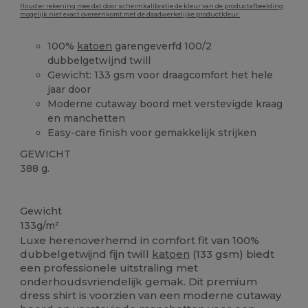
Houd er rekening mee dat door schermkalibratie de kleur van de productafbeelding
mogelijk niet exact overeenkomt met de daadwerkelijke productkleur.
100%
katoen
garengeverfd 100/2
dubbelgetwijnd twill
Gewicht: 133 gsm voor draagcomfort het hele
jaar door
Moderne cutaway boord met verstevigde kraag
en manchetten
Easy-care finish voor gemakkelijk strijken
GEWICHT
388 g.
Wasbaar op 60°C
Gewicht
133g/m²
Luxe herenoverhemd in comfort fit van 100%
dubbelgetwijnd fijn twill
katoen
(133 gsm) biedt
een professionele uitstraling met
onderhoudsvriendelijk gemak. Dit premium
dress shirt is voorzien van een moderne cutaway