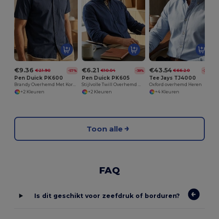
€9.36
€6.21
€43.54
€21.90
€10.04
€66.20
-57%
-38%
-34%
Pen Duick PK600
Pen Duick PK605
Tee Jays TJ4000
Brandy Overhemd Met Korte Mouwen
Stijlvolle Twill Overhemd Met Contrasterende Details
Oxford overhemd Heren
+2 Kleuren
+2 Kleuren
+4 Kleuren
Toon alle
FAQ
Is dit geschikt voor zeefdruk of borduren?