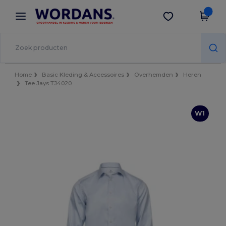
×
Wordans-app
Download app
Betere prijzen in de app!
Home
Basic Kleding & Accessoires
Overhemden
Heren
Tee Jays TJ4020
W1