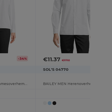
€11.37
-34%
-34%
€17.10
SOL'S 04770
BAILEY WOMEN Damesoverhemd In Popeline Met Lange Mouwen
BAILEY MEN Herenoverhemd In Popeline Met Lange Mouwen