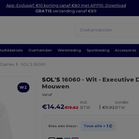
App-Exclusief: €10 korting vanaf €80 met APP10. Download
GRATIS
verzending vanaf €89
Hoofddeksels
Overhemden
Werkkleding
Sportkleding
Accessoires
Dames
SOL'S 16060
SOL'S
16060
- Wit
- Executive 
Mouwen
W2
Vanaf
incl.
zonder
€14.42
|
€19.62
BTW
€11.92
BTW
Kies een kleur:
Toon alle
+ 3