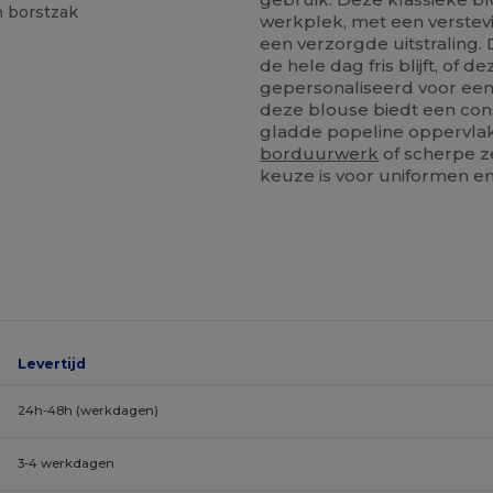
n borstzak
werkplek, met een verstev
een verzorgde uitstraling.
de hele dag fris blijft, of
gepersonaliseerd voor een 
deze blouse biedt een cons
gladde popeline oppervlak 
borduurwerk
of scherpe z
keuze is voor uniformen 
Levertijd
24h-48h (werkdagen)
3-4 werkdagen