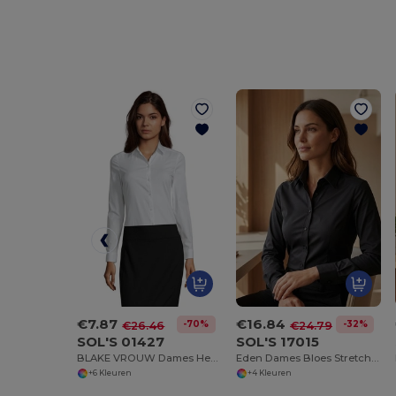
€7.87
€16.84
-70%
-32%
€26.46
€24.79
SOL'S 01427
SOL'S 17015
BLAKE VROUW Dames Hemd Stretch Lange Mouwen
Eden Dames Bloes Stretch Lange Mouwen
+6 Kleuren
+4 Kleuren