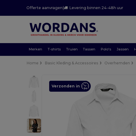
Offerte aanvragen
|
Levering binnen 24-48h uur
Merken
T-shirts
Truien
Tassen
Polo's
Jassen
Home
Basic Kleding & Accessoires
Overhemden
Verzonden in