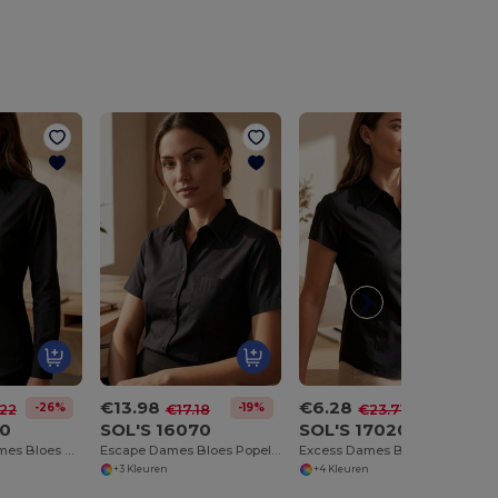
€13.98
€6.28
-26%
-19%
-74%
22
€17.18
€23.71
20
SOL'S 16070
SOL'S 17020
Ambassade Dames Bloes Oxford Lange Mouwen
Escape Dames Bloes Popeline Korte Mouwen
Excess Dames Bloes Stretch Korte Mouwen
+3 Kleuren
+4 Kleuren