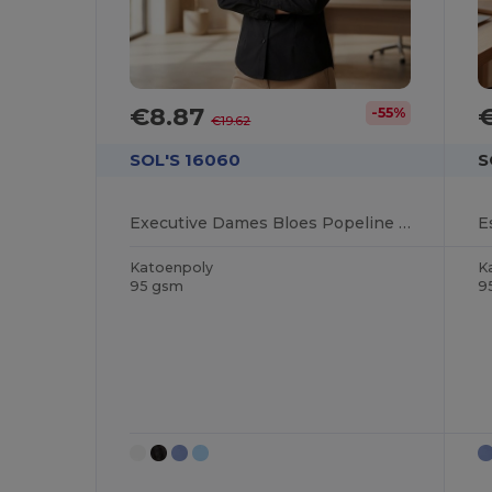
€8.87
-55%
€19.62
SOL'S 16060
S
Executive Dames Bloes Popeline Lange Mouwen
Katoenpoly
K
95 gsm
9