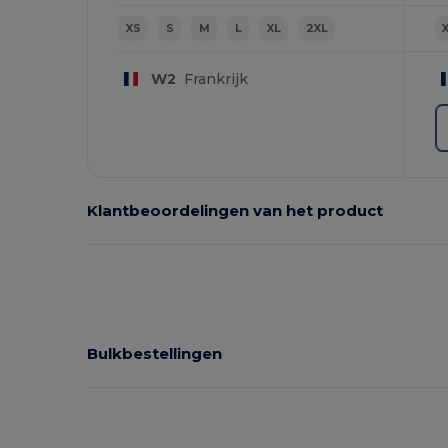
XS
S
M
L
XL
2XL
W2
Frankrijk
Klantbeoordelingen van het product
Bulkbestellingen