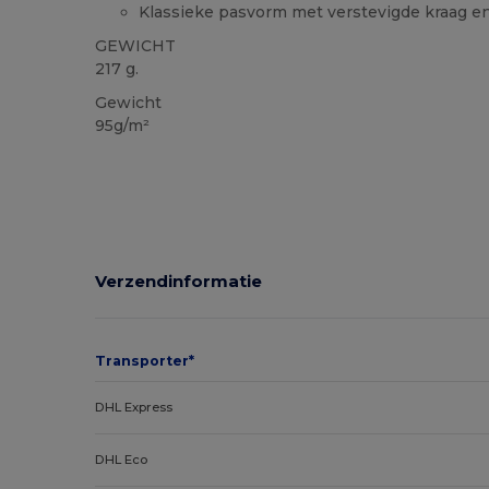
Klassieke pasvorm met verstevigde kraag e
GEWICHT
217 g.
Gewicht
95g/m²
Verzendinformatie
Transporter*
DHL Express
DHL Eco