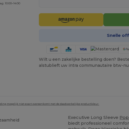
ag: 10:00–14:00
Snelle of
Wilt u een zakelijke bestelling doen? Bestel
alstublieft uw intra communautaire btw-n
lding mogelijk niet exact overeenkomt met de daadwerkelijke productkleur.
Executive Long Sleeve
Pop
rzaamheid
biedt professioneel comfo
gebruik. Deze klassieke b