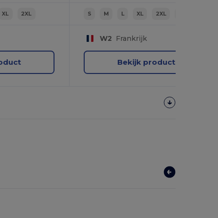
XL
2XL
S
M
L
XL
2XL
3XL
W2
Frankrijk
roduct
Bekijk product