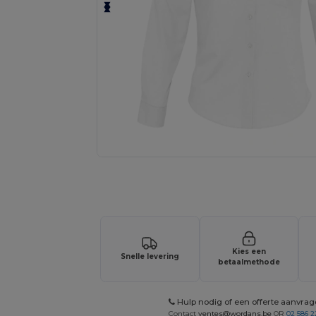
Vraag een offerte op maat aan voor 
Kies een
Snelle levering
betaalmethode
Hulp nodig of een offerte aanvra
Contact
ventes@wordans.be
OR
02 586 2