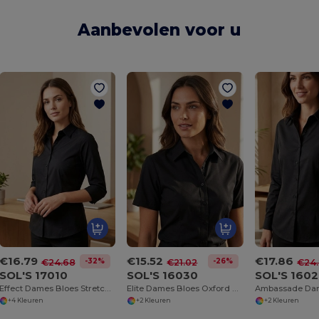
Aanbevolen voor u
€16.79
€15.52
€17.86
-32%
-26%
€24.68
€21.02
€24.
SOL'S 17010
SOL'S 16030
SOL'S 160
Effect Dames Bloes Stretch ¾ Mouwen
Elite Dames Bloes Oxford Korte Mouwen
+4 Kleuren
+2 Kleuren
+2 Kleuren