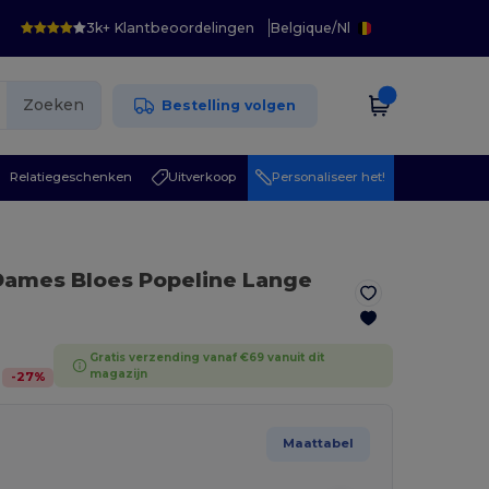
3k+ Klantbeoordelingen
Belgique
/
Nl
Zoeken
Bestelling volgen
Relatiegeschenken
Uitverkoop
Personaliseer het!
Dames Bloes Popeline Lange
Gratis verzending vanaf €69 vanuit dit
magazijn
-
27
%
Maattabel