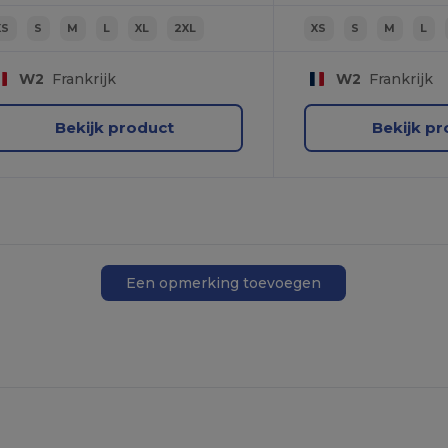
XS
S
M
L
XL
2XL
XS
S
M
L
W2
Frankrijk
W2
Frankrijk
Bekijk product
Bekijk p
Een opmerking toevoegen