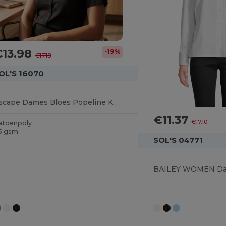
€13.98
-19%
€17.18
OL'S 16070
Escape Dames Bloes Popeline Korte Mouwen
€11.37
€17.10
atoenpoly
5 gsm
SOL'S 04771