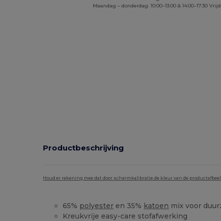
Maandag – donderdag: 10:00–13:00 & 14:00–17:30 Vrijd
Productbeschrijving
Houd er rekening mee dat door schermkalibratie de kleur van de productafbee
65%
polyester
en 35%
katoen
mix voor duu
Kreukvrije easy-care stofafwerking