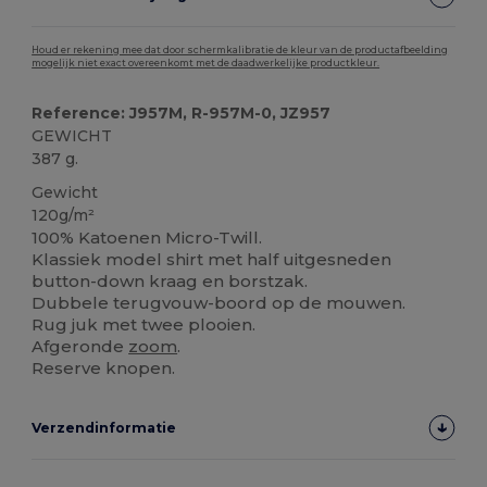
Houd er rekening mee dat door schermkalibratie de kleur van de productafbeelding
mogelijk niet exact overeenkomt met de daadwerkelijke productkleur.
Reference: J957M, R-957M-0, JZ957
GEWICHT
387 g.
Gewicht
120g/m²
100% Katoenen Micro-Twill.
Klassiek model shirt met half uitgesneden
button-down kraag en borstzak.
Dubbele terugvouw-boord op de mouwen.
Rug juk met twee plooien.
Afgeronde
zoom
.
Reserve knopen.
Verzendinformatie