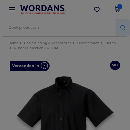
×
Wordans-app
Download app
Betere prijzen in de app!
Home
Basic Kleding & Accessoires
Overhemden
Heren
Russell Collection RU957M
W1
Verzonden in