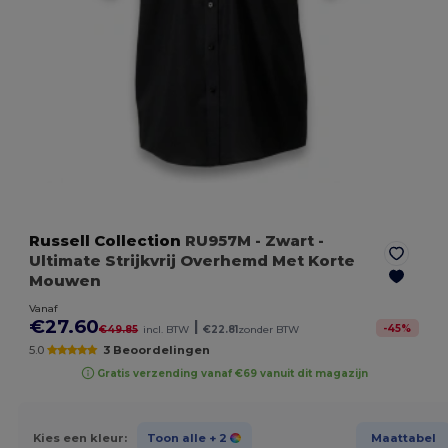
Russell Collection
RU957M
- Zwart
-
Ultimate Strijkvrij Overhemd Met Korte
Mouwen
Vanaf
€27.60
|
-
45
%
€49.85
incl. BTW
€22.81
zonder BTW
5.0
3 Beoordelingen
Gratis verzending vanaf €69 vanuit dit magazijn
Kies een kleur:
Toon alle
+ 2
Maattabel