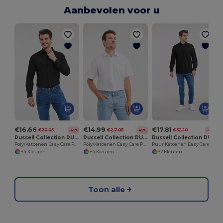
Aanbevolen voor u
€16.66
€14.99
€17.81
€30.05
€27.05
€32.10
-45%
-45%
-45%
Russell Collection RU934M
Russell Collection RU935M
Russell Collection RU936M
Poly/Katoenen Easy Care Poplin Overhemd Met Lange Mouw
Poly/Katoenen Easy Care Poplin Overhemd Met Korte Mouw
Puur Katoenen Easy Care Poplin Overhemd Met Lange Mouwen
+4 Kleuren
+4 Kleuren
+2 Kleuren
Toon alle