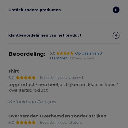
Ontdek andere producten
Klantbeoordelingen van het product
Beoordeling:
5.0
Op basis van 3
stemmen
537 items verkocht
shirt
5.0
Beoordeling door vianney l.
topproduct / een beetje strijken en klaar is kees /
kwaliteitsproduct
Vertaald van Français
Overhemden Overhemden zonder strijken ,
5.0
Beoordeling door Chatons