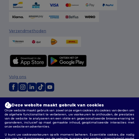
Verzendmethoden
Volg ons
2026. Alle rechten voorbehouden
Deze website maakt gebruik van cookies
Algemene voorwaarden
|
Aanpassingsbeleid
|
Privacybeleid
|
Onze website maakt gebruik van zowel onze eigen cookies als cookies van derden om
Cookiebeleid
|
Sitemap
de algehele functionaliteit te verbeteren, uw voorkeuren te onthouden, de prestaties
van de website te analyseren en een vlotte en gepersonaliseerde browse-ervaring te
garanderen, inclusief op maat gemaakte inhoud, geoptimaliseerde interacties met
Bruxelles
|
Anvers
|
Mortsel
|
Malines
|
Lierre
|
Turnhout
|
Geel
|
onze website en advertenties.
Herentals
|
Hoogstraten
|
Bruges
U kunt uw cookievoorkeuren op elk moment beheren. Essentiële cookies, die nodig
zijn voor het functioneren van de website, kunnen niet worden uitgeschakeld omdat