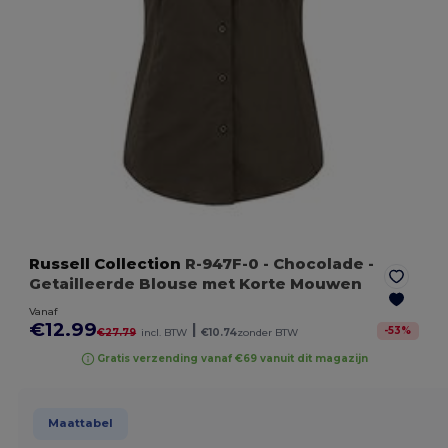
Russell Collection
R-947F-0
- Chocolade
-
Getailleerde Blouse met Korte Mouwen
Vanaf
€12.99
|
-
53
%
€27.79
incl. BTW
€10.74
zonder BTW
Gratis verzending vanaf €69 vanuit dit magazijn
Maattabel