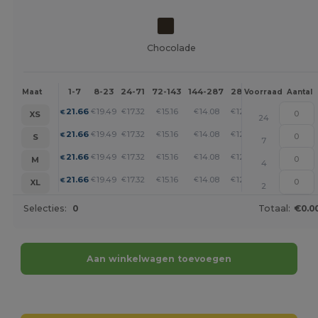
Chocolade
1-7
8-23
24-71
72-143
144-287
288 +
Meer
Maat
Voorraad
Aantal
+
21.66
19.49
17.32
15.16
14.08
12.99
€
€
€
€
€
€
XS
24
+
21.66
19.49
17.32
15.16
14.08
12.99
€
€
€
€
€
€
S
7
+
21.66
19.49
17.32
15.16
14.08
12.99
€
€
€
€
€
€
M
4
+
21.66
19.49
17.32
15.16
14.08
12.99
€
€
€
€
€
€
XL
2
Selecties:
0
Totaal:
€0.0
Aan winkelwagen toevoegen
Personaliseer het!