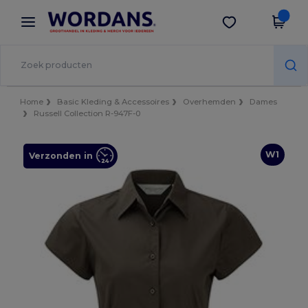
×
Wordans-app
Download app
Betere prijzen in de app!
Home
Basic Kleding & Accessoires
Overhemden
Dames
Russell Collection R-947F-0
W1
Verzonden in