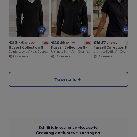
€23.46
€29.18
€16.17
€45.87
€41.77
€42.04
-49%
-30%
-62%
Russell Collection R
Russell Collection R-956F-0
Russell Collection R-957F-0
Comfortabele V-Hals Gebreide Trui voor Elke Dag
Ultimate Strijk-Vrij Overhemd LS
Ultimate Strijk-Vrij Overhemd
+2 Kleuren
+3 Kleuren
+3 Kleuren
Toon alle
Schrijf je in voor onze nieuwsbrief
Ontvang exclusieve kortingen!