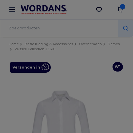
×
Wordans-app
Download app
Betere prijzen in de app!
Home
Basic Kleding & Accessoires
Overhemden
Dames
Russell Collection JZ60F
W1
Verzonden in