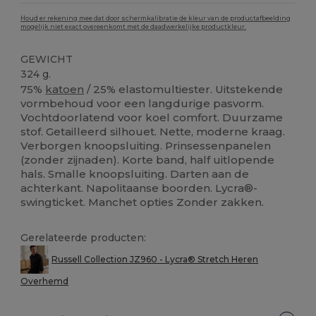
Houd er rekening mee dat door schermkalibratie de kleur van de productafbeelding
mogelijk niet exact overeenkomt met de daadwerkelijke productkleur.
GEWICHT
324 g.
75%
katoen
/ 25% elastomultiester. Uitstekende
vormbehoud voor een langdurige pasvorm.
Vochtdoorlatend voor koel comfort. Duurzame
stof. Getailleerd silhouet. Nette, moderne kraag.
Verborgen knoopsluiting. Prinsessenpanelen
(zonder zijnaden). Korte band, half uitlopende
hals. Smalle knoopsluiting. Darten aan de
achterkant. Napolitaanse boorden. Lycra®-
swingticket. Manchet opties Zonder zakken.
Gerelateerde producten:
Russell Collection JZ960 - Lycra® Stretch Heren
Overhemd