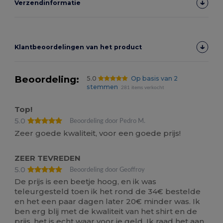
Verzendinformatie
Klantbeoordelingen van het product
Beoordeling:
5.0
Op basis van 2
stemmen
281 items verkocht
Top!
5.0
Beoordeling door Pedro M.
Zeer goede kwaliteit, voor een goede prijs!
ZEER TEVREDEN
5.0
Beoordeling door Geoffroy
De prijs is een beetje hoog, en ik was
teleurgesteld toen ik het rond de 34€ bestelde
en het een paar dagen later 20€ minder was. Ik
ben erg blij met de kwaliteit van het shirt en de
prijs, het is echt waar voor je geld. Ik raad het aan,