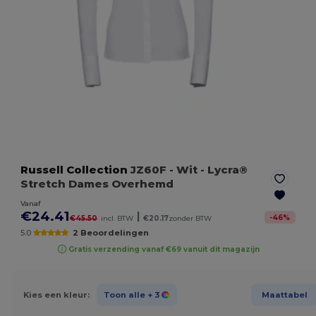
Russell Collection
JZ60F
- Wit
- Lycra®
Stretch Dames Overhemd
Vanaf
€24.41
|
-
46
%
€45.50
incl. BTW
€20.17
zonder BTW
5.0
2 Beoordelingen
Gratis verzending vanaf €69 vanuit dit magazijn
Kies een kleur:
Toon alle
+ 3
Maattabel