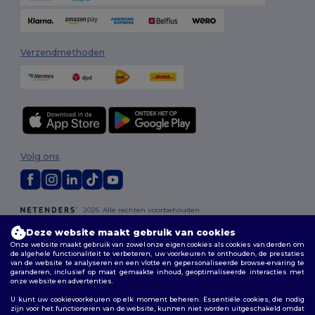
Verzendmethoden
Volg ons
2026. Alle rechten voorbehouden
Algemene voorwaarden
|
Aanpassingsbeleid
|
Privacybeleid
|
Deze website maakt gebruik van cookies
Cookiebeleid
|
Sitemap
Onze website maakt gebruik van zowel onze eigen cookies als cookies van derden om
de algehele functionaliteit te verbeteren, uw voorkeuren te onthouden, de prestaties
van de website te analyseren en een vlotte en gepersonaliseerde browse-ervaring te
Bruxelles
|
Anvers
|
Mortsel
|
Malines
|
Lierre
|
Turnhout
|
Geel
|
garanderen, inclusief op maat gemaakte inhoud, geoptimaliseerde interacties met
Herentals
|
Hoogstraten
|
Bruges
onze website en advertenties.
U kunt uw cookievoorkeuren op elk moment beheren. Essentiële cookies, die nodig
zijn voor het functioneren van de website, kunnen niet worden uitgeschakeld omdat