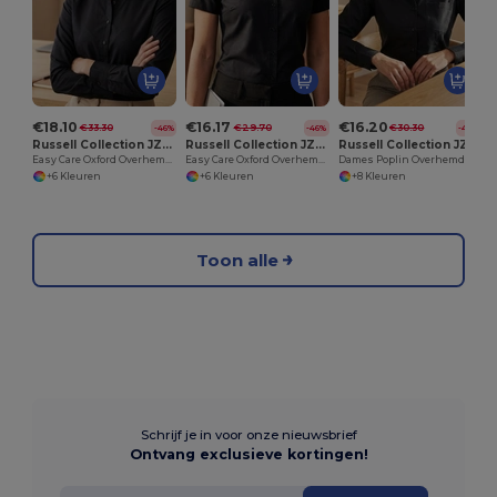
€18.10
€16.17
€16.20
€33.30
€29.70
€30.30
-46%
-46%
-47%
Russell Collection JZ32F
Russell Collection JZ33F
Russell Collection JZ34F
Easy Care Oxford Overhemd Met Lange Mouw
Easy Care Oxford Overhemd Met Korte Mouw
Dames Poplin Overhemd
+6 Kleuren
+6 Kleuren
+8 Kleuren
Toon alle
Schrijf je in voor onze nieuwsbrief
Ontvang exclusieve kortingen!