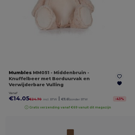
Mumbles
MM051
- Middenbruin
-
Knuffelbeer met Borduurvak en
Verwijderbare Vulling
Vanaf
€14.05
|
-
43
%
€24.70
incl. BTW
€11.61
zonder BTW
Gratis verzending vanaf €69 vanuit dit magazijn