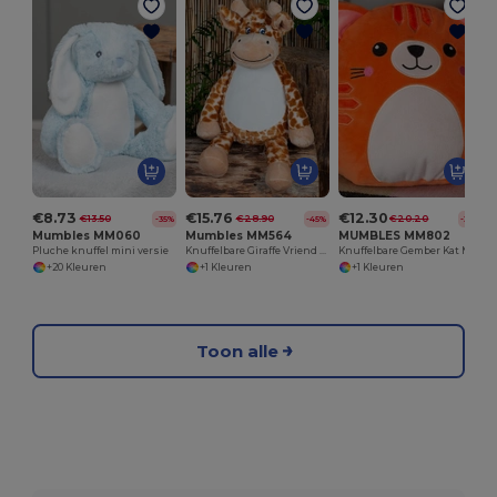
€8.73
€15.76
€12.30
€13.50
€28.90
€20.20
-35%
-45%
-39%
Mumbles MM060
Mumbles MM564
MUMBLES MM802
Pluche knuffel mini versie
Knuffelbare Giraffe Vriend voor Kinderen
Knuffelbare Gember Kat Met Rits Toegang
+20 Kleuren
+1 Kleuren
+1 Kleuren
Toon alle