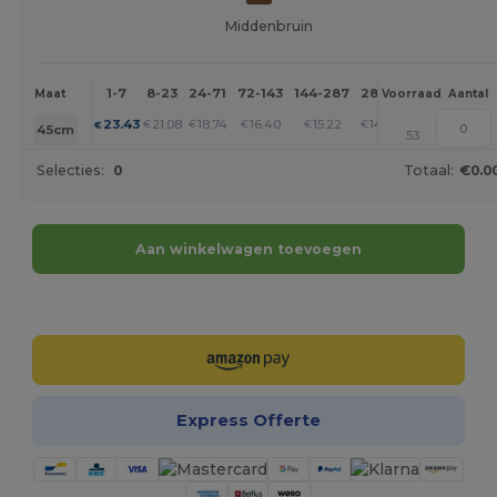
Middenbruin
1-7
8-23
24-71
72-143
144-287
288 +
Meer
Maat
Voorraad
Aantal
+
23.43
21.08
18.74
16.40
15.22
14.05
€
€
€
€
€
€
45cm
53
Selecties:
0
Totaal:
€0.0
Aan winkelwagen toevoegen
Personaliseer het!
Express Offerte