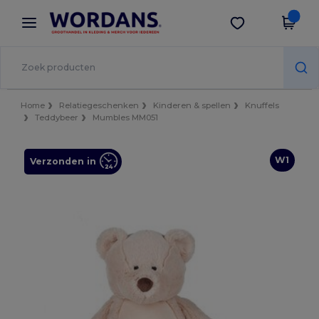
×
Wordans-app
Download app
Betere prijzen in de app!
Home
Relatiegeschenken
Kinderen & spellen
Knuffels
Teddybeer
Mumbles MM051
W1
Verzonden in