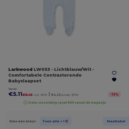
Larkwood
LW053
- Lichtblauw/Wit
-
Comfortabele Contrasterende
Babyslaapset
Vanaf
€5.11
|
-
73
%
€19.05
incl. BTW
€4.22
zonder BTW
Gratis verzending vanaf €69 vanuit dit magazijn
Kies een kleur:
Toon alle
+ 1
Maattabel