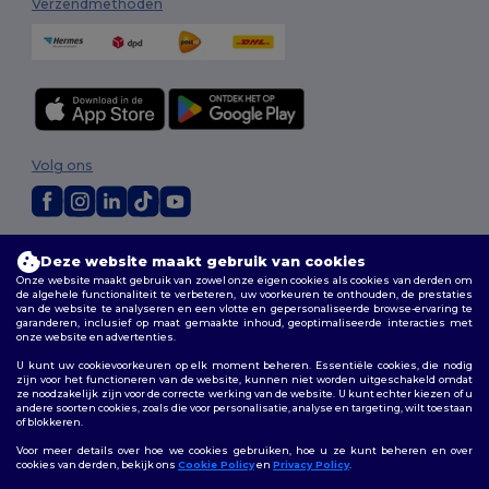
Verzendmethoden
Volg ons
2026. Alle rechten voorbehouden
Deze website maakt gebruik van cookies
Algemene voorwaarden
|
Aanpassingsbeleid
|
Privacybeleid
|
Onze website maakt gebruik van zowel onze eigen cookies als cookies van derden om
Cookiebeleid
|
Sitemap
de algehele functionaliteit te verbeteren, uw voorkeuren te onthouden, de prestaties
van de website te analyseren en een vlotte en gepersonaliseerde browse-ervaring te
garanderen, inclusief op maat gemaakte inhoud, geoptimaliseerde interacties met
Bruxelles
|
Anvers
|
Mortsel
|
Malines
|
Lierre
|
Turnhout
|
Geel
|
onze website en advertenties.
Herentals
|
Hoogstraten
|
Bruges
U kunt uw cookievoorkeuren op elk moment beheren. Essentiële cookies, die nodig
zijn voor het functioneren van de website, kunnen niet worden uitgeschakeld omdat
ze noodzakelijk zijn voor de correcte werking van de website. U kunt echter kiezen of u
andere soorten cookies, zoals die voor personalisatie, analyse en targeting, wilt toestaan
of blokkeren.
Voor meer details over hoe we cookies gebruiken, hoe u ze kunt beheren en over
cookies van derden, bekijk ons
Cookie Policy
en
Privacy Policy
.
👋
Hallo