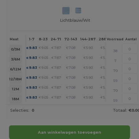
Lichtblauw/Wit
1-7
8-23
24-71
72-143
144-287
288 +
Meer
Maat
Voorraad
Aantal
+
9.83
9.05
7.87
7.08
5.90
5.11
€
€
€
€
€
€
0/3M
38
+
9.83
9.05
7.87
7.08
5.90
5.11
€
€
€
€
€
€
3/6M
7
+
9.83
9.05
7.87
7.08
5.90
5.11
€
€
€
€
€
€
6/12M
70
+
9.83
9.05
7.87
7.08
5.90
5.11
€
€
€
€
€
€
12/18M
59
+
9.83
9.05
7.87
7.08
5.90
5.11
€
€
€
€
€
€
12M
70
+
9.83
9.05
7.87
7.08
5.90
5.11
€
€
€
€
€
€
18M
59
Selecties:
0
Totaal:
€0.0
Aan winkelwagen toevoegen