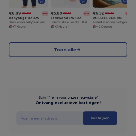
€8.89
€5.80
€6.52
€26.15
€8.70
€10.60
-66%
-33%
-38%
Babybugz BZ025
Larkwood LW502
RUSSELL RU108M
Onesie voor baby's en peuters
Comfortabele Baseball Bodysuit voor Kinderen
T-shirt mannen biologisch
+7 Kleuren
+3 Kleuren
+12 Kleuren
Toon alle
Schrijf je in voor onze nieuwsbrief
Ontvang exclusieve kortingen!
Inschrijven