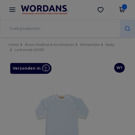
×
Wordans-app
Download app
Betere prijzen in de app!
Home
Basic Kleding & Accessoires
Rompertjes
Baby
Larkwood LW053
W1
Verzonden in