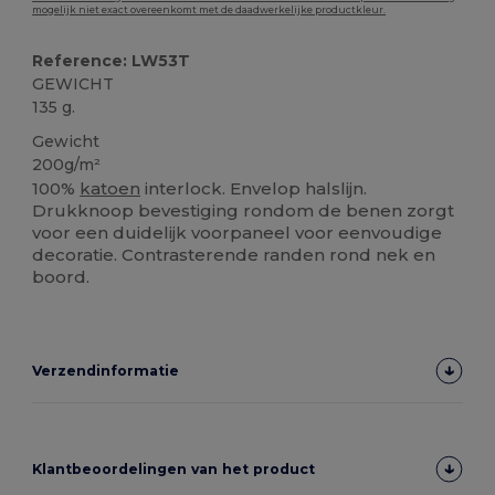
mogelijk niet exact overeenkomt met de daadwerkelijke productkleur.
Reference: LW53T
GEWICHT
135 g.
Gewicht
200g/m²
100%
katoen
interlock. Envelop halslijn.
Drukknoop bevestiging rondom de benen zorgt
voor een duidelijk voorpaneel voor eenvoudige
decoratie. Contrasterende randen rond nek en
boord.
Verzendinformatie
Klantbeoordelingen van het product