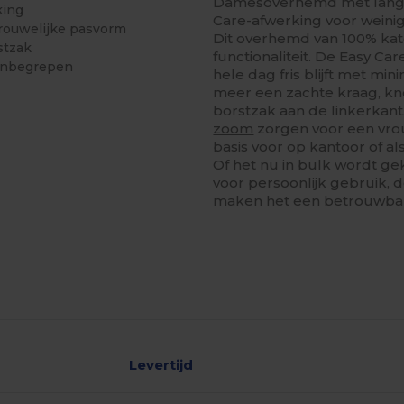
Damesoverhemd met lange
king
Care-afwerking voor weinig
rouwelijke pasvorm
Dit overhemd van 100% ka
stzak
functionaliteit. De Easy Ca
 inbegrepen
hele dag fris blijft met min
meer een zachte kraag, kn
borstzak aan de linkerkant
zoom
zorgen voor een vrou
basis voor op kantoor of al
Of het nu in bulk wordt ge
voor persoonlijk gebruik,
maken het een betrouwba
Levertijd