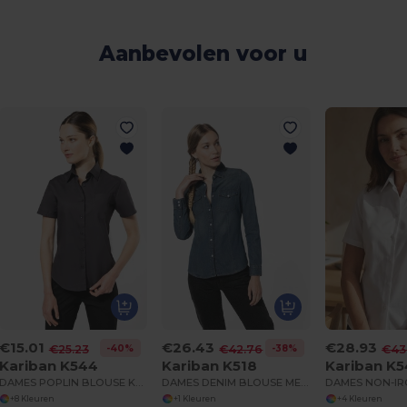
Aanbevolen voor u
€15.01
€26.43
€28.93
-40%
-38%
€25.23
€42.76
€43
Kariban K544
Kariban K518
Kariban K
DAMES POPLIN BLOUSE KORTE MOUWEN
DAMES DENIM BLOUSE MET LANGE MOUWEN
+8 Kleuren
+1 Kleuren
+4 Kleuren