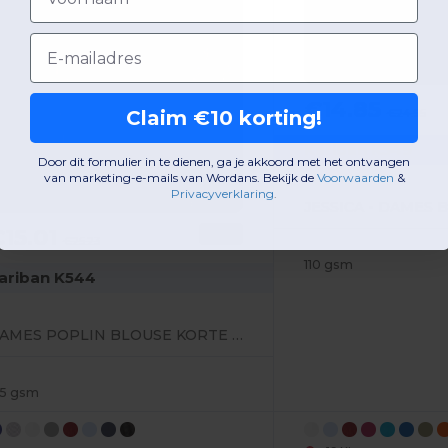
Email
€14.85
€24.95
Claim €10 korting!
Kariban K549
Door dit formulier in te dienen, ga je akkoord met het ontvangen
van marketing-e-mails van Wordans. Bekijk de
Voorwaarden
​
&
Privacyverklaring
.
15.01
-40%
€25.23
110 gsm
ariban K544
DAMES POPLIN BLOUSE KORTE MOUWEN
25 gsm