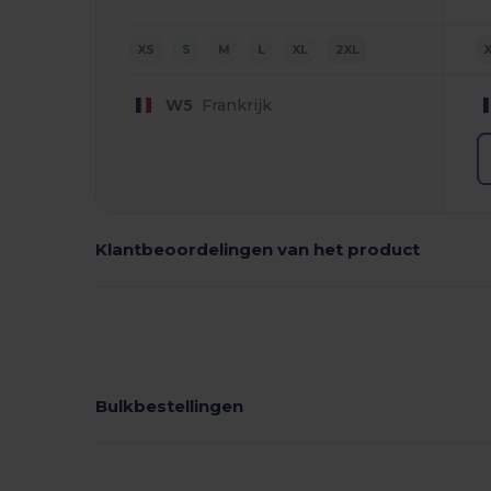
XS
S
M
L
XL
2XL
W5
Frankrijk
Klantbeoordelingen van het product
Bulkbestellingen