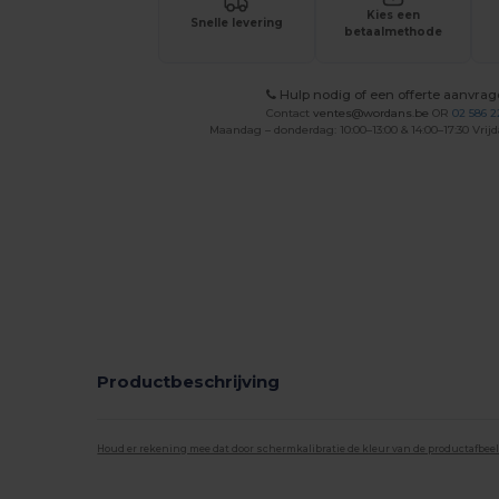
Kies een
Snelle levering
betaalmethode
Hulp nodig of een offerte aanvra
Contact
ventes@wordans.be
OR
02 586 2
Maandag – donderdag: 10:00–13:00 & 14:00–17:30 Vrijd
Productbeschrijving
Houd er rekening mee dat door schermkalibratie de kleur van de productafbee