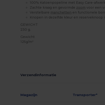
100% Katoenpopeline met Easy Care-afwer
Zachte kraag en gevormde
zoom
voor een v
Verstelbare
manchetten
en functionele bor
Knopen in dezelfde kleur en reserveknoop
GEWICHT
230 g.
Gewicht
125g/m²
Verzendinformatie
Magazijn
Transporter*