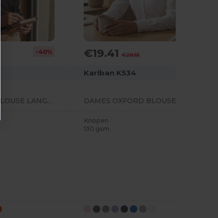
€19.41
-40%
-32%
€28.55
Kariban K534
JESSICA - DAMES BLOUSE LANGE MOUWEN
DAMES OXFORD BLOUSE LANGE MOUWEN
Knopen
130 gsm