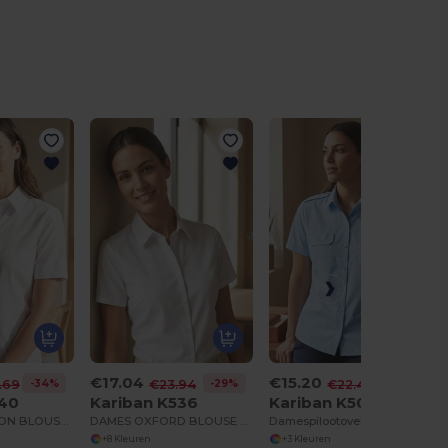
€17.04
€15.20
-34%
-29%
-32%
.69
€23.94
€22.40
540
Kariban K536
Kariban K504
DAMES NON-IRON BLOUSE KORTE MOUWEN
DAMES OXFORD BLOUSE KORTE MOUWEN
Damespilootoverhemd korte mouwen
+8 Kleuren
+3 Kleuren