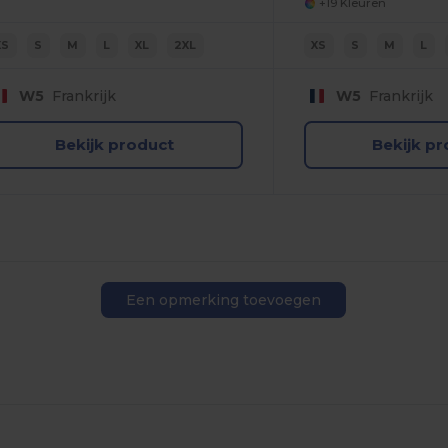
+19 Kleuren
XS
S
M
L
XL
2XL
XS
S
M
L
W5
Frankrijk
W5
Frankrijk
Bekijk product
Bekijk p
Een opmerking toevoegen