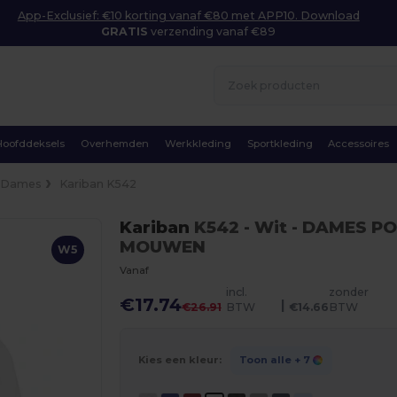
App-Exclusief: €10 korting vanaf €80 met APP10. Download
GRATIS
verzending vanaf €89
Hoofddeksels
Overhemden
Werkkleding
Sportkleding
Accessoires
Dames
Kariban K542
Kariban
K542
- Wit
- DAMES PO
MOUWEN
W5
Vanaf
incl.
zonder
€17.74
|
€26.91
BTW
€14.66
BTW
Kies een kleur:
Toon alle
+ 7