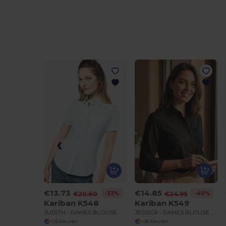
€13.73
€14.85
-33%
-40%
€20.60
€24.95
Kariban K548
Kariban K549
JUDITH - DAMES BLOUSE KORTE MOUWEN
JESSICA - DAMES BLOUSE LANGE MOUWEN
+25 Kleuren
+26 Kleuren