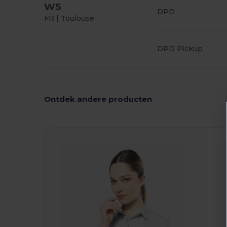
W5
DPD
FR | Toulouse
DPD Pickup
Ontdek andere producten