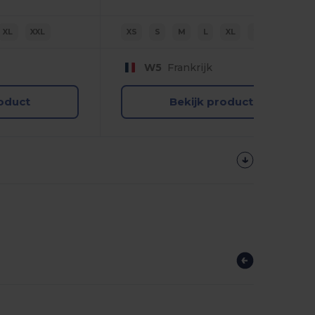
XL
XXL
XS
S
M
L
XL
2XL
W5
Frankrijk
roduct
Bekijk product