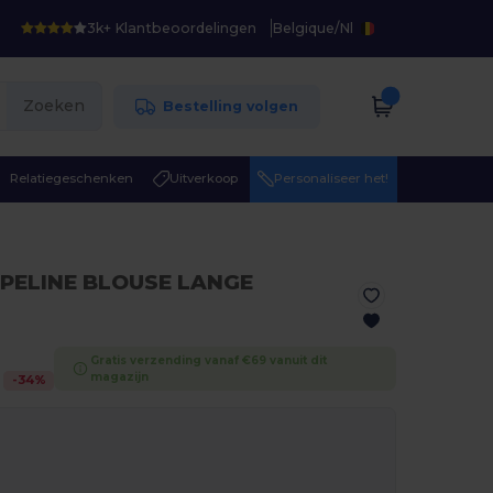
3k+ Klantbeoordelingen
Belgique
/
Nl
Zoeken
Bestelling volgen
Relatiegeschenken
Uitverkoop
Personaliseer het!
PELINE BLOUSE LANGE
Gratis verzending vanaf €69 vanuit dit
magazijn
-
34
%