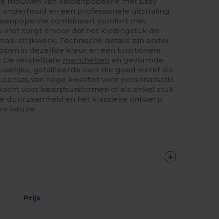
 mouwen van katoenpopeline met Easy
 onderhoud en een professionele uitstraling.
toenpopeline combineert comfort met
re-stof zorgt ervoor dat het kledingstuk de
imaal strijkwerk. Technische details zijn onder
open in dezelfde kleur en een functionele
. De verstelbare
manchetten
en gevormde
welijke, getailleerde look die goed werkt als
s
canvas
van hoge kwaliteit voor personalisatie.
kocht voor bedrijfsuniformen of als enkel stuk
 de duurzaamheid en het klassieke ontwerp
re keuze.
Prijs