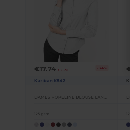
€17.74
€
-34%
€26.91
Kariban K542
K
DAMES POPELINE BLOUSE LANGE MOUWEN
125 gsm
1