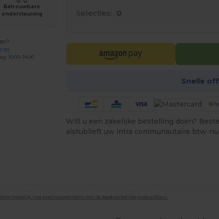
Betrouwbare
Selecties:
0
ondersteuning
gen?
2 00
ag: 10:00–14:00
Snelle of
Wilt u een zakelijke bestelling doen? Bestel
alstublieft uw intra communautaire btw-n
lding mogelijk niet exact overeenkomt met de daadwerkelijke productkleur.