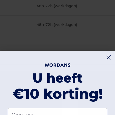
48h-72h (werkdagen)
48h-72h (werkdagen)
U heeft
€10 korting!
Voornaam