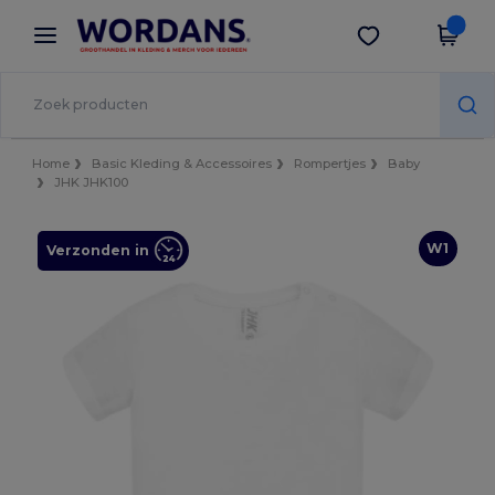
×
Wordans-app
Download app
Betere prijzen in de app!
Home
Basic Kleding & Accessoires
Rompertjes
Baby
JHK JHK100
W1
Verzonden in