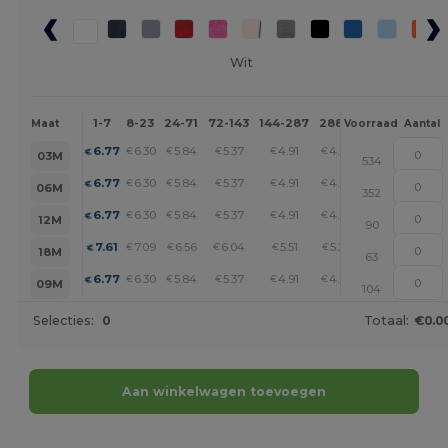
Wit
1-7
8-23
24-71
72-143
144-287
288 +
Meer
Maat
Voorraad
Aantal
+
6.77
6.30
5.84
5.37
4.91
4.67
€
€
€
€
€
€
03M
534
+
6.77
6.30
5.84
5.37
4.91
4.67
€
€
€
€
€
€
06M
352
+
6.77
6.30
5.84
5.37
4.91
4.67
€
€
€
€
€
€
12M
90
+
7.61
7.09
6.56
6.04
5.51
5.25
€
€
€
€
€
€
18M
63
+
6.77
6.30
5.84
5.37
4.91
4.67
€
€
€
€
€
€
09M
104
Selecties:
0
Totaal:
€0.0
Aan winkelwagen toevoegen
Personaliseer het!