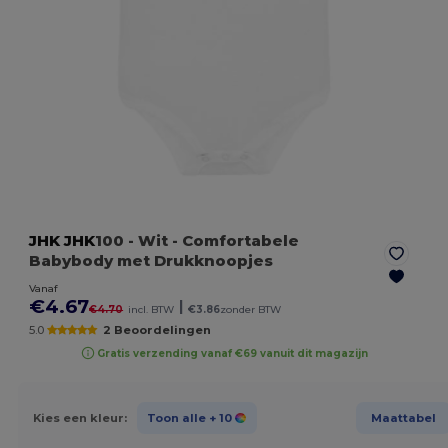
JHK
JHK
100
- Wit
- Comfortabele
Babybody met Drukknoopjes
Vanaf
€4.67
|
€4.70
incl. BTW
€3.86
zonder BTW
5.0
2 Beoordelingen
Gratis verzending vanaf €69 vanuit dit magazijn
Kies een kleur:
Toon alle
+ 10
Maattabel