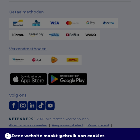
Betaalmethoden
Verzendmethoden
Volg ons
2026. Alle rechten voorbehouden
Algemene voorwaarden
|
Aanpassingsbeleid
|
Privacybeleid
|
Cookiebeleid
|
Sitemap
Deze website maakt gebruik van cookies