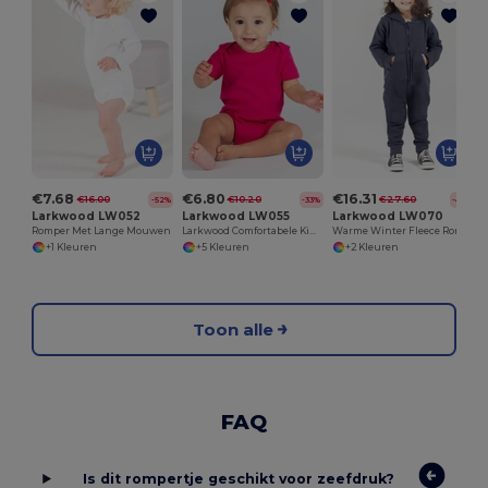
€7.68
€6.80
€16.31
€16.00
€10.20
€27.60
-52%
-33%
-41%
Larkwood LW052
Larkwood LW055
Larkwood LW070
Romper Met Lange Mouwen
Larkwood Comfortabele Kinderbody
Warme Winter Fleece Romper met Oortjes
+1 Kleuren
+5 Kleuren
+2 Kleuren
Toon alle
FAQ
Is dit rompertje geschikt voor zeefdruk?