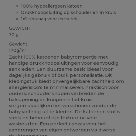
100% hypoallergeen katoen
Drukknoopsluiting op schouder en in kruis
1x1 ribkraag voor extra rek
GEWICHT
70 g.
Gewicht
170g/m²
Zacht 100% katoenen babyrompertje met
handige drukknoopsluitingen voor eenvoudig
aankleden. Een duurzame basic ideaal voor
dagelijks gebruik of bulk personalisatie. Dit
kledingstuk biedt onvergelijkbare zachtheid om
allergierisico's te minimaliseren. Praktisch voor
ouders: schouderknopen verbreden de
halsopening en knopen in het kruis
vergemakkelijken het verschonen zonder de
baby volledig uit te kleden. De katoenen stof is
sterk en behoudt zijn textuur na vele
wasbeurten. Een perfect
canvas
voor het
aanbrengen van eigen ontwerpen via diverse
druktechnieken.