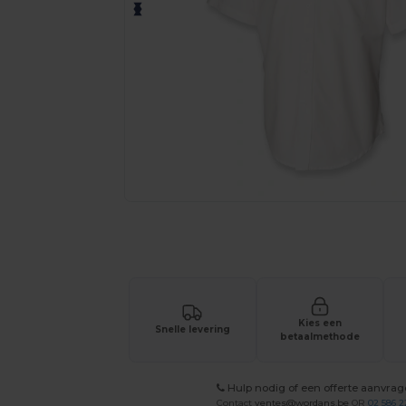
Vraag een offerte op maat aan voor 
Kies een
Snelle levering
betaalmethode
Hulp nodig of een offerte aanvra
Contact
ventes@wordans.be
OR
02 586 2