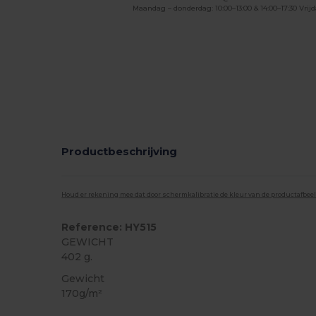
Maandag – donderdag: 10:00–13:00 & 14:00–17:30 Vrijd
Productbeschrijving
Houd er rekening mee dat door schermkalibratie de kleur van de productafbee
Reference: HY515
GEWICHT
402 g.
Gewicht
170g/m²