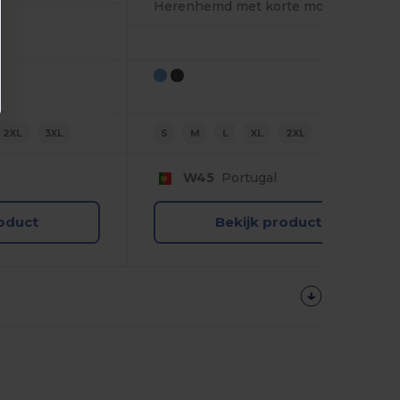
Herenhemd met korte mouwen
2XL
3XL
S
M
L
XL
2XL
W45
Portugal
roduct
Bekijk product