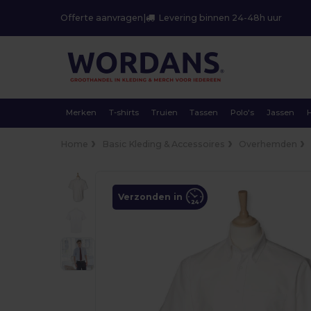
Offerte aanvragen
|
Levering binnen 24-48h uur
Merken
T-shirts
Truien
Tassen
Polo's
Jassen
Home
Basic Kleding & Accessoires
Overhemden
Verzonden in