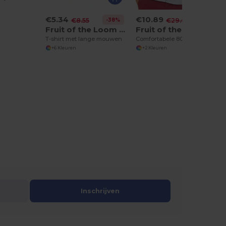
€5.34
€10.89
-38%
-63%
€8.55
€29.60
Fruit of the Loom SS032
Fruit of the Loom SS226
T-shirt met lange mouwen
Comfortabele 80/20 Sweatshirt Jas voor Elke Dag
+6 Kleuren
+2 Kleuren
Inschrijven