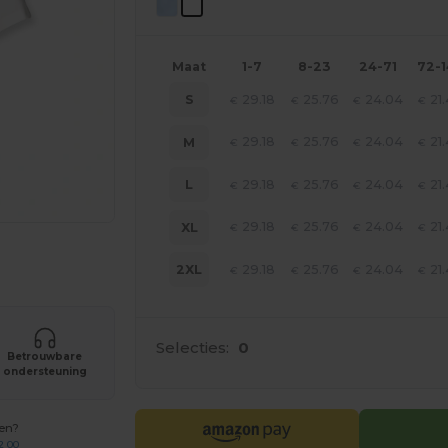
Maat
1-7
8-23
24-71
72-
29.18
25.76
24.04
21
S
€
€
€
€
29.18
25.76
24.04
21
M
€
€
€
€
29.18
25.76
24.04
21
L
€
€
€
€
29.18
25.76
24.04
21
XL
€
€
€
€
je producten
29.18
25.76
24.04
21
2XL
€
€
€
€
Selecties:
0
Betrouwbare
ondersteuning
gen?
2 00