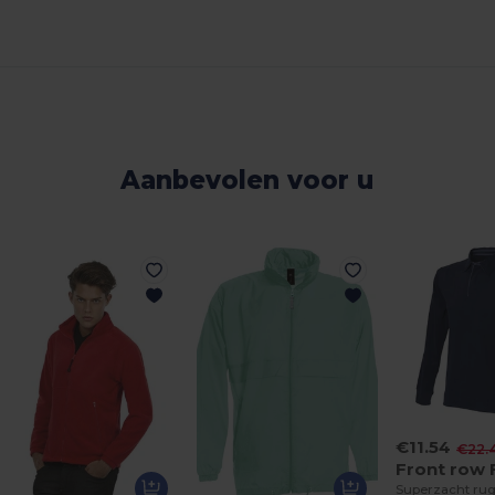
Aanbevolen voor u
€11.54
€22.
Front row