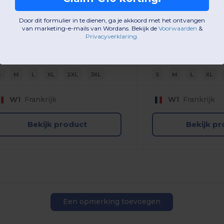
atoenpoly
Katoenpoly
70 gsm
170 gsm
Door dit formulier in te dienen, ga je akkoord met het ontvangen
van marketing-e-mails van Wordans. Bekijk de
Voorwaarden
​
&
Privacyverklaring
.
S
M
L
XL
2XL
3XL
S
M
L
XL
W1
Frankrijk
W1
Frankrijk
Bekijk product
Bekijk p
Een opmerking toevoegen