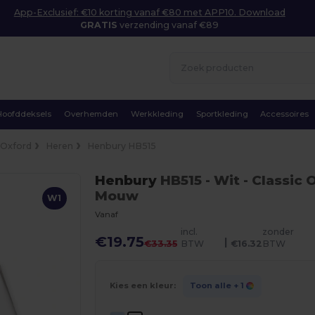
App-Exclusief: €10 korting vanaf €80 met APP10. Download
GRATIS
verzending vanaf €89
Hoofddeksels
Overhemden
Werkkleding
Sportkleding
Accessoires
Oxford
Heren
Henbury HB515
Henbury
HB515
- Wit
- Classic
Mouw
W1
Vanaf
incl.
zonder
€19.75
|
€33.35
BTW
€16.32
BTW
Kies een kleur:
Toon alle
+ 1