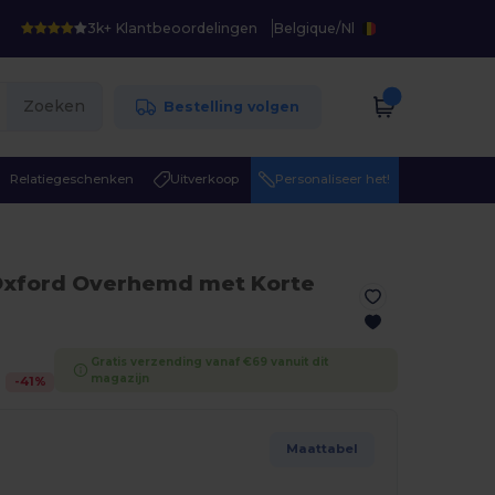
3k+ Klantbeoordelingen
Belgique
/
Nl
Zoeken
Bestelling volgen
Relatiegeschenken
Uitverkoop
Personaliseer het!
 Oxford Overhemd met Korte
Gratis verzending vanaf €69 vanuit dit
magazijn
-
41
%
Maattabel