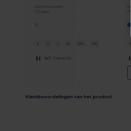
Korte mouwen
K
170 gsm
1
S
M
L
XL
2XL
3XL
W1
Frankrijk
Klantbeoordelingen van het product