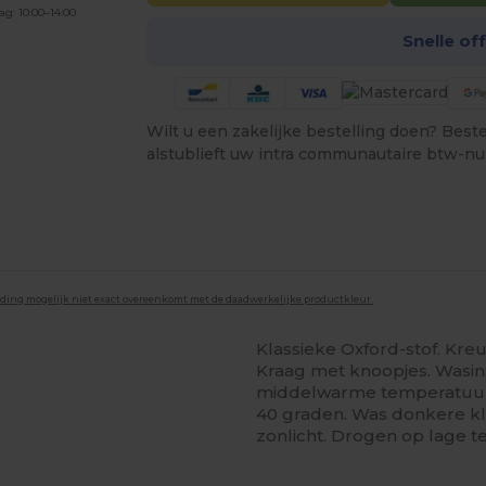
ag: 10:00–14:00
Snelle of
Wilt u een zakelijke bestelling doen? Bestel
alstublieft uw intra communautaire btw-n
lding mogelijk niet exact overeenkomt met de daadwerkelijke productkleur.
Klassieke Oxford-stof. Kre
Kraag met knoopjes. Wasin
middelwarme temperatuur.
40 graden. Was donkere kle
zonlicht. Drogen op lage t