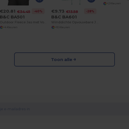
+2 Kleuren
€20.81
€9.73
-40%
-28%
€34.45
€13.58
B&C BA501
B&C BA601
Outdoor Fleece Jas met Volledige Rits
Winddichte Opvouwbare Jas met Verborgen Capuchon
+4 Kleuren
+10 Kleuren
Toon alle