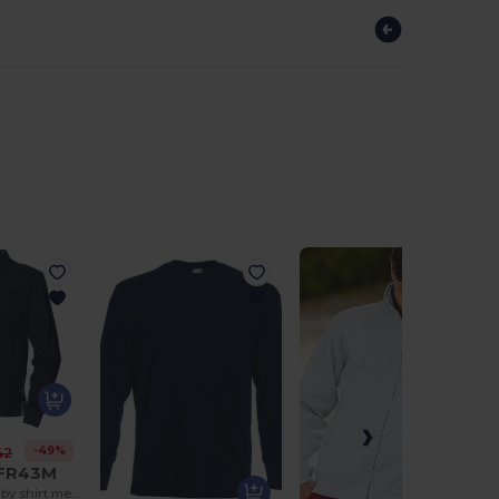
-49%
42
 FR43M
Superzacht rugby shirt met lange mouw