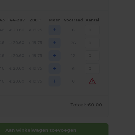
143
144-287
288 +
Meer
Voorraad
Aantal
+
.46
20.60
19.75
8
€
€
+
.46
20.60
19.75
28
€
€
+
.46
20.60
19.75
12
€
€
+
.46
20.60
19.75
6
€
€
+
.46
20.60
19.75
0
€
€
Totaal:
€0.00
Aan winkelwagen toevoegen