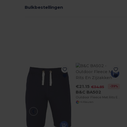
Bulkbestellingen
€21.15
-39%
€34.85
B&C BA502
Outdoor Fleece Met Rits En Zijzakken
+4 Kleuren