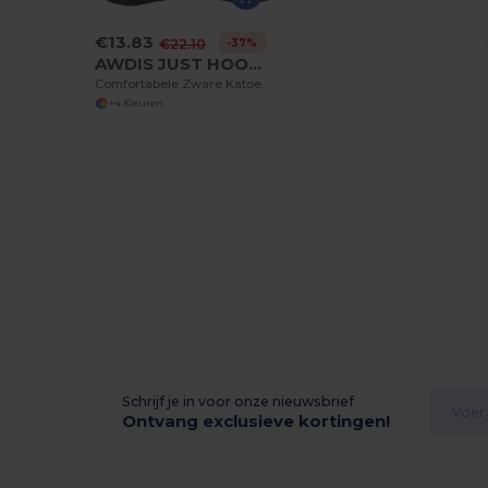
€13.83
-37%
€22.10
AWDIS JUST HOODS JH080
Comfortabele Zware Katoenen Campus Shorts
+4 Kleuren
Schrijf je in voor onze nieuwsbrief
Ontvang exclusieve kortingen!