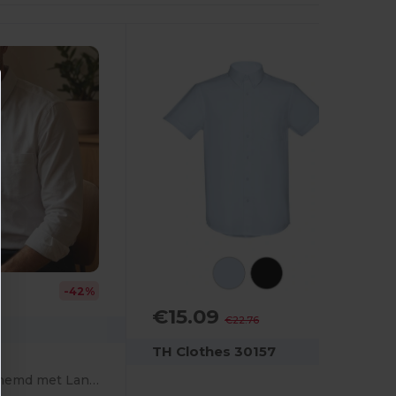
-42%
€15.09
-34%
€22.76
TH Clothes 30157
Classic Oxford overhemd met Lange Mouw