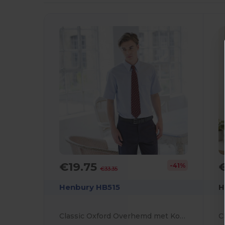
€19.75
-41%
€33.35
Henbury HB515
H
Classic Oxford Overhemd met Korte Mouw