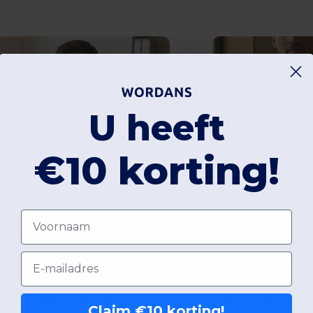
U heeft
€10 korting!
Voornaam
€19.75
€21.45
-42%
€34.00
€36.90
Email
enbury HY515
Henbury HY510
Classic Oxford Overhemd met Korte Mouw
Claim €10 korting!