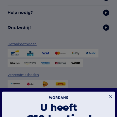
Hulp nodig?
Ons bedrijf
Betaalmethoden
Verzendmethoden
Deze website maakt gebruik van cookies
Onze website maakt gebruik van zowel onze eigen cookies als cookies van derden om
de algehele functionaliteit te verbeteren, uw voorkeuren te onthouden, de prestaties
U heeft
van de website te analyseren en een vlotte en gepersonaliseerde browse-ervaring te
garanderen, inclusief op maat gemaakte inhoud, geoptimaliseerde interacties met
onze website en advertenties.
Volg ons