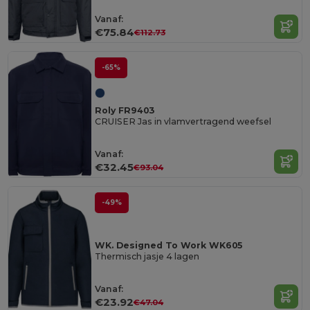
Vanaf:
€75.84
€112.73
-65%
Roly FR9403
CRUISER Jas in vlamvertragend weefsel
Vanaf:
€32.45
€93.04
-49%
WK. Designed To Work WK605
Thermisch jasje 4 lagen
Vanaf:
€23.92
€47.04