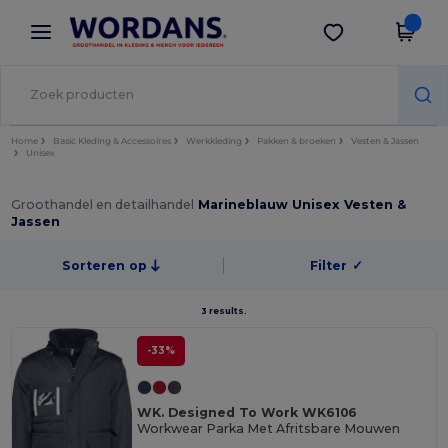
×
Wordans-app
Download app
Betere prijzen in de app!
Home
Basic Kleding & Accessoires
Werkkleding
Pakken & broeken
Vesten & Jassen
Unisex
Groothandel en detailhandel
Marineblauw Unisex Vesten &
Jassen
Sorteren op
Filter
✓
3 results.
-33%
WK. Designed To Work WK6106
Workwear Parka Met Afritsbare Mouwen