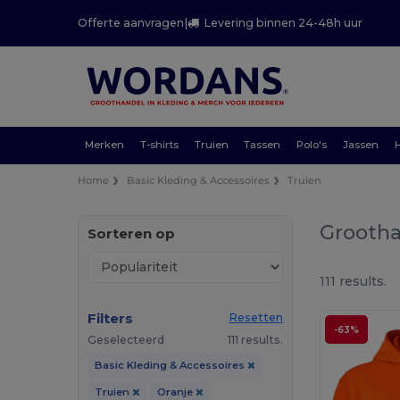
Offerte aanvragen
|
Levering binnen 24-48h uur
Merken
T-shirts
Truien
Tassen
Polo's
Jassen
Home
Basic Kleding & Accessoires
Truien
Grootha
Sorteren op
111 results.
Filters
Resetten
-63%
Geselecteerd
111 results.
Basic Kleding & Accessoires
Truien
Oranje