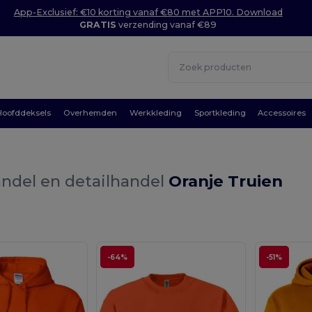
App-Exclusief: €10 korting vanaf €80 met APP10. Download
GRATIS
verzending vanaf €89
Hoofddeksels
Overhemden
Werkkleding
Sportkleding
Accessoires
ndel en detailhandel
Oranje Truien
-64%
-51%