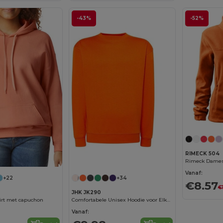
-43%
-52%
RIMECK 504
Vanaf:
+22
+34
€8.57
€
JHK JK290
irt met capuchon
Comfortabele Unisex Hoodie voor Elke Gelegenheid
Vanaf: