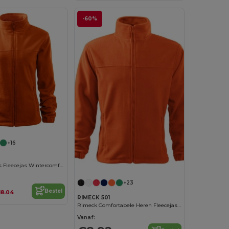
-60%
+16
Rimeck Dames Fleecejas Wintercomfort
+23
Bestel
18.04
RIMECK 501
Rimeck Comfortabele Heren Fleecejas voor Koude Dagen
Vanaf: