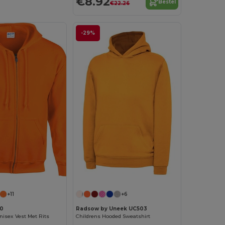
€8.92
Bestel
€22.26
-29%
+11
+6
00
Radsow by Uneek UC503
isex Vest Met Rits
Childrens Hooded Sweatshirt