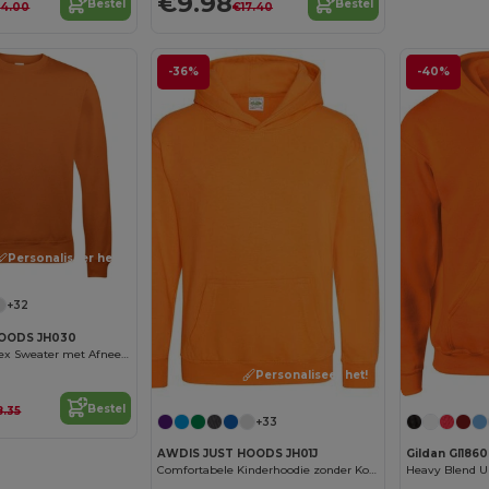
€9.98
Bestel
Bestel
4.00
€17.40
-36%
-40%
Personaliseer het!
+32
HOODS JH030
Veelzijdige Unisex Sweater met Afneembaar Label
Personaliseer het!
Bestel
8.35
+33
AWDIS JUST HOODS JH01J
Gildan GI186
Comfortabele Kinderhoodie zonder Koorden
Heavy Blend Un