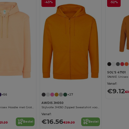
-43%
-52%
SOL'S 47101
Vanaf:
€9.12
€1
+56
+27
AWDIS JH050
Comfortabele Unisex Hoodie met Grote Print
Stijlvolle JH050 Zipped Sweatshirt voor Elke Gelegenheid
Vanaf:
€16.56
Bestel
Bestel
21.20
€29.20