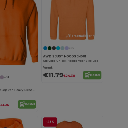
Personaliseer het!
+95
AWDIS JUST HOODS JH001
Stijlvolle Unisex Hoodie voor Elke Dag
Vanaf:
€11.79
Bestel
€24.30
+31
Sweatshirt met kap van Heavy Blend™ voor volwassenen
Bestel
23.25
-43%