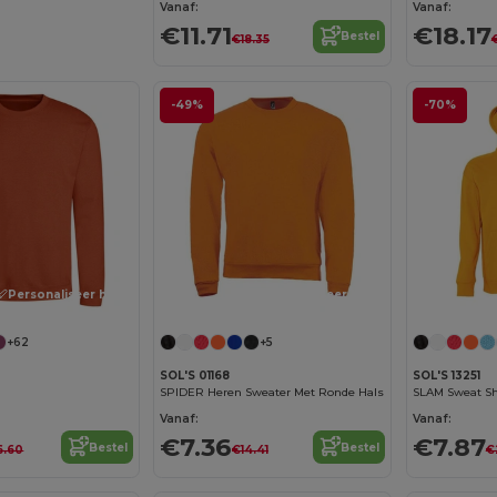
Vanaf:
Vanaf:
€11.71
€18.17
Bestel
€18.35
-49%
-70%
Personaliseer het!
Personaliseer het!
+62
+5
SOL'S 01168
SOL'S 13251
SPIDER Heren Sweater Met Ronde Hals
SLAM Sweat Sh
Vanaf:
Vanaf:
€7.36
€7.87
Bestel
Bestel
6.60
€14.41
€