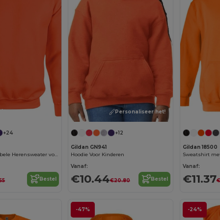
Personaliseer het!
Personaliseer het!
+24
+12
0
Gildan GN941
Gildan 18500
Gildan Comfortabele Herensweater voor Winterdagen
Hoodie Voor Kinderen
Vanaf:
Vanaf:
€10.44
€11.37
Bestel
Bestel
55
€20.80
€
-47%
-24%