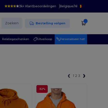
3k+ Klantbeoordelingen
Belgique
/
Nl
Zoeken
Bestelling volgen
Relatiegeschenken
Uitverkoop
Personaliseer het!
1
2
3
-52%