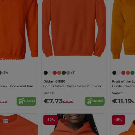
Personaliseer het!
Personaliseer het!
+34
+31
Gildan GN910
Fruit of the
Comfortabele Unisex Hoodie met Kangoeroezak
Comfortabele Unisex Sweatshirt voor Dagelijks Gebruik
Hoodie Sweatsh
Vanaf:
Vanaf:
€7.73
€11.19
Bestel
Bestel
0.20
€21.20
€
-50%
-51%