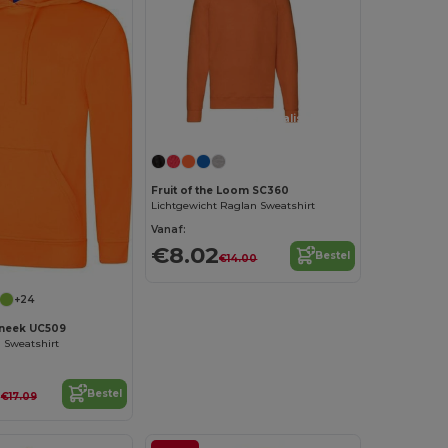
Personaliseer het!
Fruit of the Loom SC360
Lichtgewicht Raglan Sweatshirt
Vanaf:
€8.02
Bestel
€14.00
+24
neek UC509
 Sweatshirt
9
Bestel
€17.09