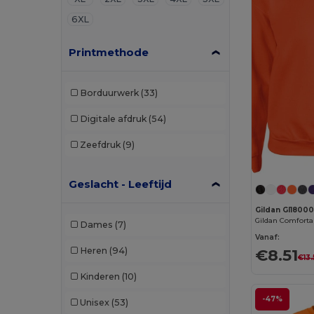
6XL
Printmethode
Borduurwerk
(33)
Digitale afdruk
(54)
Zeefdruk
(9)
Geslacht - Leeftijd
Gildan GI1800
Dames
(7)
Vanaf:
Heren
(94)
€8.51
€13.
Kinderen
(10)
-47%
Unisex
(53)