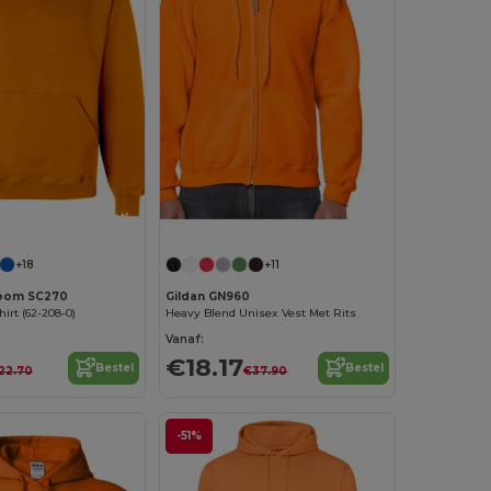
Personaliseer het!
+18
+11
 Loom SC270
Gildan GN960
irt (62-208-0)
Heavy Blend Unisex Vest Met Rits
Vanaf:
€18.17
Bestel
Bestel
22.70
€37.90
-51%