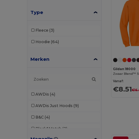
Type
Fleece
(3)
Hoodie
(64)
Merken
Gildan 18000
Zwaar Blend™ S
Vanaf:
€8.51
€16
AWDis
(4)
AWDis Just Hoods
(9)
B&C
(4)
Black&Match
(2)
Magazijn