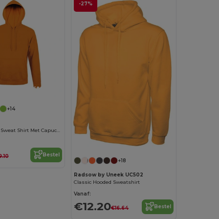
-27%
Personaliseer het!
+14
SNAKE Unisex Sweat Shirt Met Capuchon
Bestel
9.10
+18
Radsow by Uneek UC502
Classic Hooded Sweatshirt
Vanaf:
€12.20
Bestel
€16.64