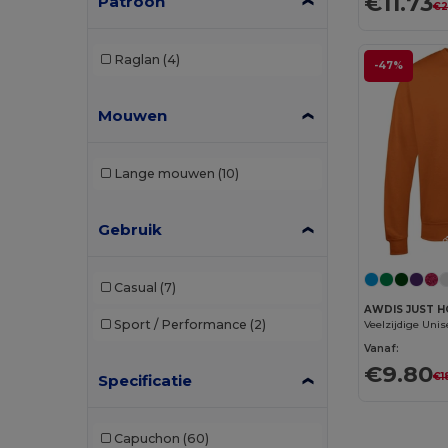
€11.73
Patroon
€2
Raglan
(4)
-47%
Mouwen
Lange mouwen
(10)
Gebruik
Casual
(7)
AWDIS JUST 
Sport / Performance
(2)
Vanaf:
€9.80
€1
Specificatie
Capuchon
(60)