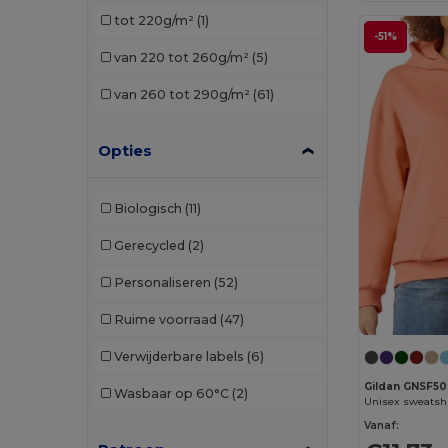
tot 220g/m²
(1)
TH Clothes
(6)
-51%
van 220 tot 260g/m²
(5)
U-Power
(1)
van 260 tot 290g/m²
(61)
Opties
Biologisch
(11)
Gerecycled
(2)
Personaliseren
(52)
Ruime voorraad
(47)
Verwijderbare labels
(6)
Gildan GNSF50
Wasbaar op 60°C
(2)
Unisex sweatsh
Vanaf: