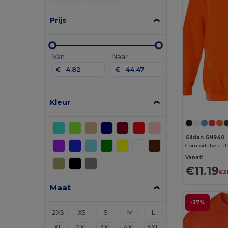
Prijs
Van
Naar
€
€
Kleur
Gildan GN940
Vanaf:
€11.19
€3
Maat
-37%
2XS
XS
S
M
L
XL
2XL
3XL
4XL
5XL