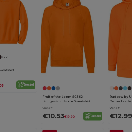
+22
weatshirt
Personaliseer het!
Bestel
.05
Fruit of the Loom SC362
Radsow by U
Lichtgewicht Hoodie Sweatshirt
Deluxe Hooded
Vanaf:
Vanaf:
€10.53
€12.9
Bestel
€19.90