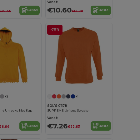
Vanaf:
€10.60
Bestel
Bestel
€30.45
€14.98
-70%
Personaliseer het!
+2
+1
SOL'S 01178
irt Uniseks Met Kap
SUPREME Unisex Sweater
Vanaf:
€7.26
Bestel
Bestel
26.64
€22.63