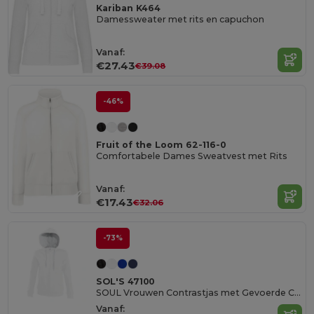
Kariban K464
Damessweater met rits en capuchon
Vanaf:
€27.43
€39.08
-46%
Fruit of the Loom 62-116-0
Comfortabele Dames Sweatvest met Rits
Vanaf:
€17.43
€32.06
-73%
SOL'S 47100
SOUL Vrouwen Contrastjas met Gevoerde Capuchon
Vanaf: