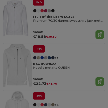
-52%
Fruit of the Loom SC375
Premium 70/30 dames sweatshirt-jack met capuchon
Vanaf:
€18.58
€38.80
-48%
+5
B&C BCW03Q
Hoodie met rits QUEEN
Vanaf:
€22.73
€43.76
-30%
+3