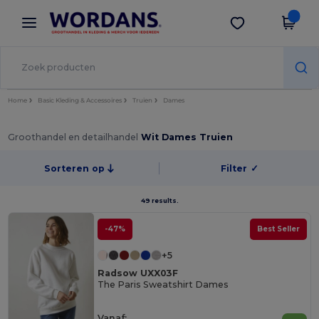
×
Wordans-app
Download app
Betere prijzen in de app!
Home
Basic Kleding & Accessoires
Truien
Dames
Groothandel en detailhandel
Wit Dames Truien
Sorteren op
Filter
✓
49 results.
-47%
Best Seller
+5
Radsow UXX03F
The Paris Sweatshirt Dames
Vanaf: