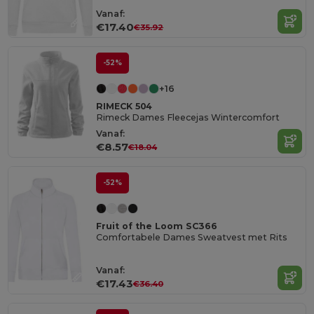
Vanaf:
€17.40
€35.92
-52%
+16
RIMECK 504
Rimeck Dames Fleecejas Wintercomfort
Vanaf:
€8.57
€18.04
-52%
Fruit of the Loom SC366
Comfortabele Dames Sweatvest met Rits
Vanaf:
€17.43
€36.40