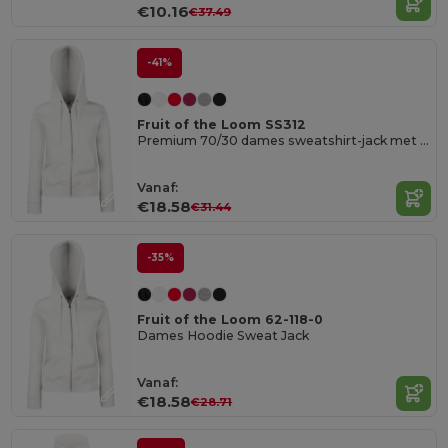
€10.16
€37.49
-41%
Fruit of the Loom SS312
Premium 70/30 dames sweatshirt-jack met capuchon
Vanaf:
€18.58
€31.44
-35%
Fruit of the Loom 62-118-0
Dames Hoodie Sweat Jack
Vanaf:
€18.58
€28.71