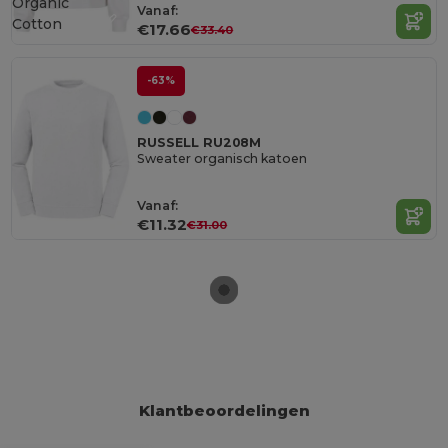
Organic
Vanaf:
Cotton
€17.66
€33.40
-63%
RUSSELL RU208M
Sweater organisch katoen
Vanaf:
€11.32
€31.00
Klantbeoordelingen