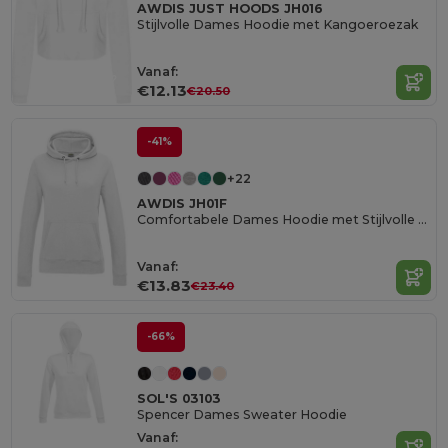
AWDIS JUST HOODS JH016
Stijlvolle Dames Hoodie met Kangoeroezak
Vanaf:
€12.13
€20.50
-41%
+22
AWDIS JH01F
Comfortabele Dames Hoodie met Stijlvolle Details
Vanaf:
€13.83
€23.40
-66%
SOL'S 03103
Spencer Dames Sweater Hoodie
Vanaf: