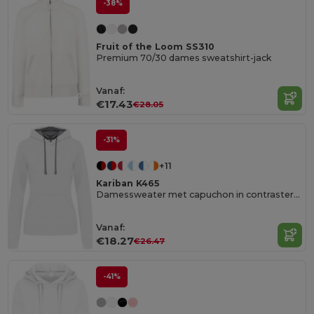
-38%
Fruit of the Loom SS310
Premium 70/30 dames sweatshirt-jack
Vanaf:
€17.43
€28.05
-31%
+11
Kariban K465
Damessweater met capuchon in contrasterende kleur
Vanaf:
€18.27
€26.47
-41%