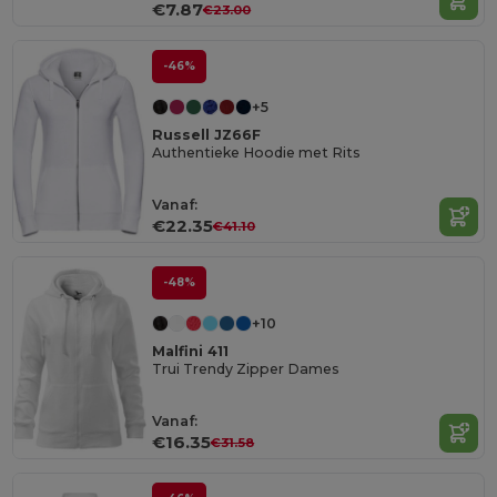
€7.87
€23.00
-46%
+5
Russell JZ66F
Authentieke Hoodie met Rits
Vanaf:
€22.35
€41.10
-48%
+10
Malfini 411
Trui Trendy Zipper Dames
Vanaf:
€16.35
€31.58