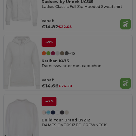
Radsow by Uneek UC505
Ladies Classic Full Zip Hooded Sweatshirt
Vanaf:
€14.82
€22.08
-39%
+15
Kariban K473
Damessweater met capuchon
Vanaf:
€14.66
€24.20
-47%
Build Your Brand BY212
DAMES OVERSIZED CREWNECK