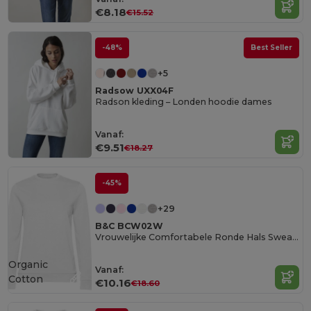
€8.18
€15.52
-48%
Best Seller
+5
Radsow UXX04F
Radson kleding – Londen hoodie dames
Vanaf:
€9.51
€18.27
-45%
+29
B&C BCW02W
Vrouwelijke Comfortabele Ronde Hals Sweatshirt
Organic
Vanaf:
Cotton
€10.16
€18.60