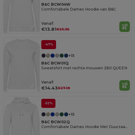
B&C BCW04W
Comfortabele Dames Hoodie van B&C
Vanaf:
€13.81
€25.36
-47%
+15
B&C BCW01Q
Sweatshirt met rechte mouwen 280 QUEEN
Vanaf:
€14.43
€27.18
-52%
+15
B&C BCW02Q
Comfortabele Dames Hoodie Met Duurzaamheid