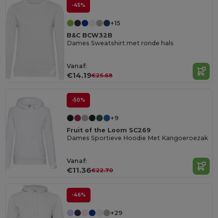
-45%
+15
B&C BCW32B
Dames Sweatshirt met ronde hals
Vanaf:
€14.19
€25.68
-50%
+9
Fruit of the Loom SC269
Dames Sportieve Hoodie Met Kangoeroezak
Vanaf:
€11.36
€22.70
-46%
+29