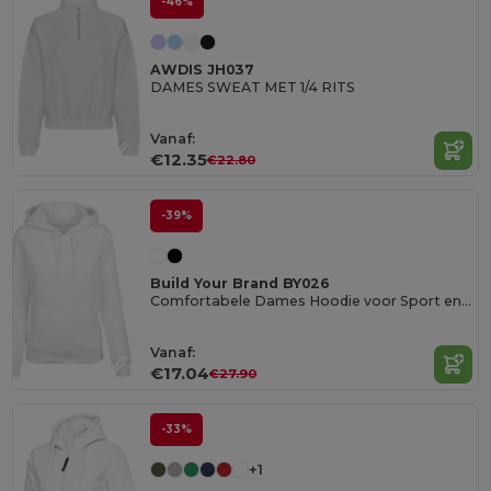
-46%
AWDIS JH037
DAMES SWEAT MET 1/4 RITS
Vanaf:
€12.35
€22.80
-39%
Build Your Brand BY026
Comfortabele Dames Hoodie voor Sport en Vrije Tijd
Vanaf:
€17.04
€27.90
-33%
+1