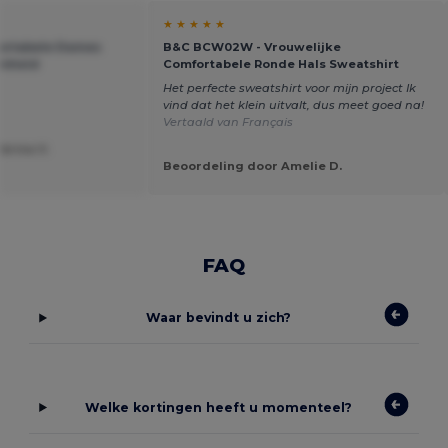
★ ★ ★ ★ ★
ortabele Dames
B&C BCW02W - Vrouwelijke
amheid
Comfortabele Ronde Hals Sweatshirt
Het perfecte sweatshirt voor mijn project Ik
vind dat het klein uitvalt, dus meet goed na!
Vertaald van Français
brina V.
Beoordeling door Amelie D.
FAQ
Waar bevindt u zich?
Welke kortingen heeft u momenteel?