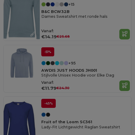
+15
B&C BCW32B
Dames Sweatshirt met ronde hals
Vanaf:
€14.19
€25.68
-51%
+95
AWDIS JUST HOODS JH001
Stijlvolle Unisex Hoodie voor Elke Dag
Vanaf:
€11.79
€24.30
-45%
Fruit of the Loom SC361
Lady-Fit Lichtgewicht Raglan Sweatshirt