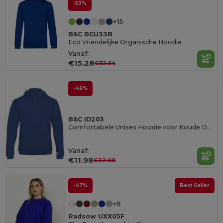
-53%
+15
B&C BCU33B
Eco Vriendelijke Organische Hoodie
Vanaf:
€15.28
€32.54
-46%
B&C ID203
Comfortabele Unisex Hoodie voor Koude Dagen
Vanaf:
€11.98
€22.00
-47%
Best Seller
+5
Radsow UXX03F