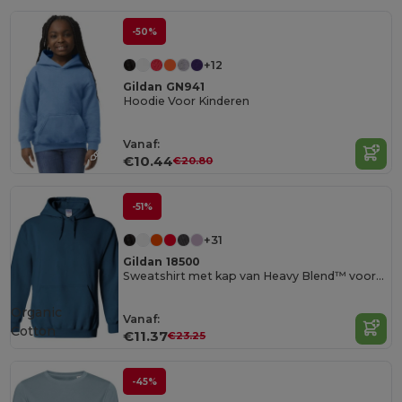
-50%
+12
Gildan GN941
Hoodie Voor Kinderen
Vanaf:
€10.44
€20.80
-51%
+31
Gildan 18500
Sweatshirt met kap van Heavy Blend™ voor volwassenen
Organic
Vanaf:
Cotton
€11.37
€23.25
-45%