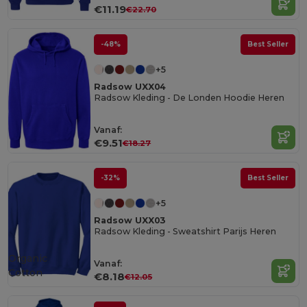
€11.19
€22.70
-48%
Best Seller
+5
Radsow UXX04
Radsow Kleding - De Londen Hoodie Heren
Vanaf:
€9.51
€18.27
-32%
Best Seller
+5
Radsow UXX03
Radsow Kleding - Sweatshirt Parijs Heren
Organic
Vanaf:
Cotton
€8.18
€12.05