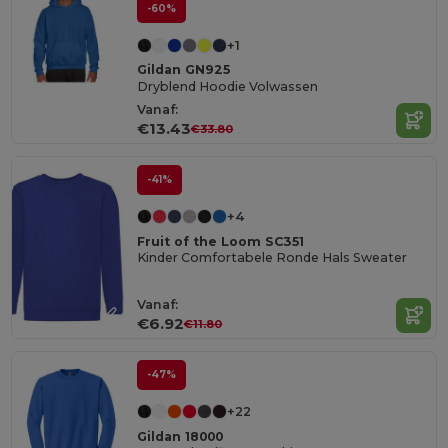
-60%
+1
Gildan GN925
Dryblend Hoodie Volwassen
Vanaf:
€13.43
€33.80
-41%
+4
Fruit of the Loom SC351
Kinder Comfortabele Ronde Hals Sweater
Vanaf:
€6.92
€11.80
-47%
+22
Gildan 18000