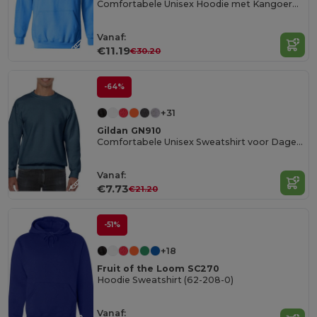
Comfortabele Unisex Hoodie met Kangoeroezak
Vanaf:
€11.19
€30.20
-64%
+31
Gildan GN910
Comfortabele Unisex Sweatshirt voor Dagelijks Gebruik
Vanaf:
€7.73
€21.20
-51%
+18
Fruit of the Loom SC270
Hoodie Sweatshirt (62-208-0)
Vanaf: