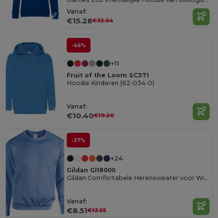
Vanaf:
€15.28
€32.54
-46%
+11
Fruit of the Loom SC371
Hoodie Kinderen (62-034-0)
Vanaf:
€10.40
€19.20
-37%
+24
Gildan GI18000
Gildan Comfortabele Herensweater voor Winterdagen
Vanaf:
€8.51
€13.55