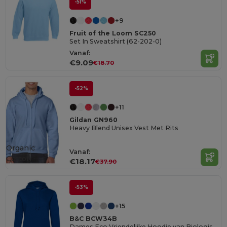
-51%
+9
Fruit of the Loom SC250
Set In Sweatshirt (62-202-0)
Vanaf:
€9.09
€18.70
-52%
+11
Gildan GN960
Heavy Blend Unisex Vest Met Rits
Organic
Vanaf:
Cotton
€18.17
€37.90
-53%
+15
B&C BCW34B
Dames Eco Vriendelijke Hoodie van Biologisch Katoen