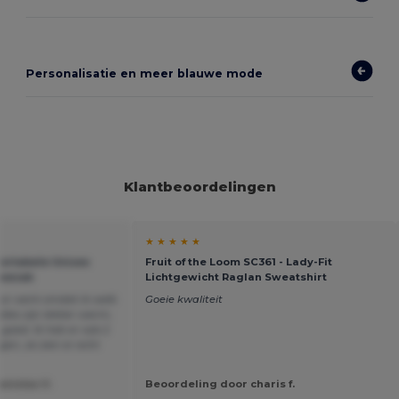
Personalisatie en meer blauwe mode
Klantbeoordelingen
★ ★ ★ ★ ★
ortabele Unisex
Fruit of the Loom SC361 - Lady-Fit
roezak
Lichtgewicht Raglan Sweatshirt
oor werk omdat ik welk
Goeie kwaliteit
ies zijn lekker warm,
 goed. Ik heb er ook 2
en, ze zien er echt
nislas V.
Beoordeling door charis f.