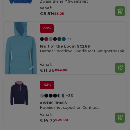
Zwaar Blend™ Sweatshirt
Vanaf:
€8.51
€16.05
-50%
+9
Fruit of the Loom SC269
Dames Sportieve Hoodie Met Kangoeroezak
Vanaf:
€11.36
€22.70
-43%
+33
AWDIS JH003
Hoodie met capuchon Contrast
Vanaf:
€14.75
€26.00