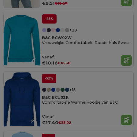
€9.51
€18.27
-45%
+29
B&C BCW02W
Vrouwelijke Comfortabele Ronde Hals Sweatshirt
Vanaf:
€10.16
€18.60
-52%
+15
B&C BCU02K
Comfortabele Warme Hoodie van B&C
Vanaf:
€17.40
€35.92