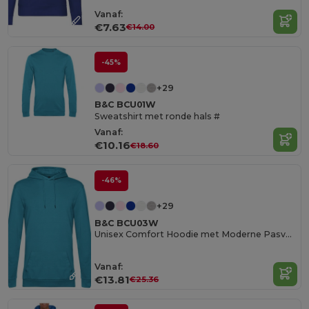
Vanaf:
€7.63
€14.00
-45%
+29
B&C BCU01W
Sweatshirt met ronde hals #
Vanaf:
€10.16
€18.60
-46%
+29
B&C BCU03W
Unisex Comfort Hoodie met Moderne Pasvorm
Vanaf:
€13.81
€25.36