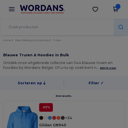
×
Wordans-app
Download app
Betere prijzen in de app!
Home
Basic Kleding & Accessoires
Truien
Blauwe Truien & Hoodies in Bulk
Ontdek onze uitgebreide collectie van 544 blauwe truien en
hoodies bij Wordans België. Of u nu op zoek bent n…
Bekijk meer
Sorteren op
Filter
✓
544 results.
-63%
+34
Gildan GN940