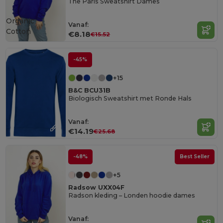
The Paris Sweatshirt Dames
Organic
Vanaf:
Cotton
€8.18
€15.52
-45%
+15
B&C BCU31B
Biologisch Sweatshirt met Ronde Hals
Vanaf:
€14.19
€25.68
-48%
Best Seller
+5
Radsow UXX04F
Radson kleding – Londen hoodie dames
Vanaf: