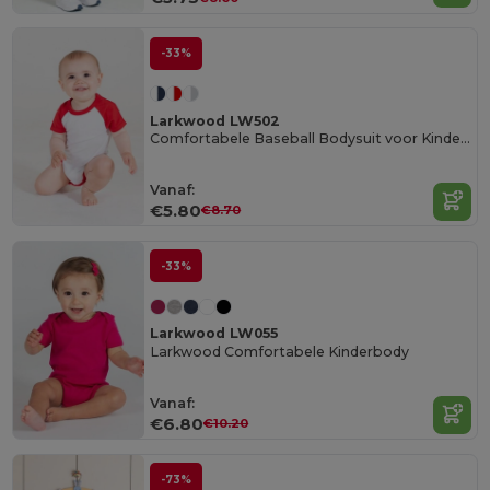
-33%
Larkwood LW502
Comfortabele Baseball Bodysuit voor Kinderen
Vanaf:
€5.80
€8.70
-33%
Larkwood LW055
Larkwood Comfortabele Kinderbody
Vanaf:
€6.80
€10.20
-73%