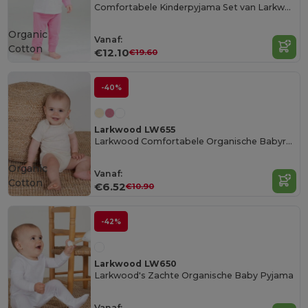
Comfortabele Kinderpyjama Set van Larkwood
Organic
Vanaf:
Cotton
€12.10
€19.60
-40%
Larkwood LW655
Larkwood Comfortabele Organische Babyromper
Organic
Vanaf:
Cotton
€6.52
€10.90
-42%
Larkwood LW650
Larkwood's Zachte Organische Baby Pyjama
Vanaf: