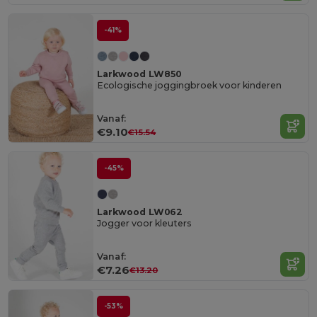
-41%
Larkwood LW850
Ecologische joggingbroek voor kinderen
Vanaf:
€9.10
€15.54
-45%
Larkwood LW062
Jogger voor kleuters
Vanaf:
€7.26
€13.20
-53%