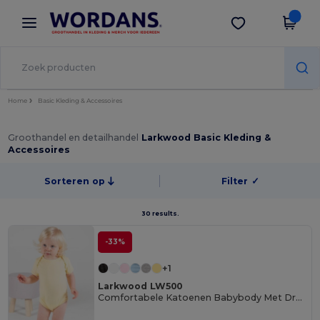
×
Wordans-app
Download app
Betere prijzen in de app!
Home
Basic Kleding & Accessoires
Groothandel en detailhandel
Larkwood Basic Kleding &
Accessoires
Sorteren op
Filter
✓
30 results.
-33%
+1
Larkwood LW500
Comfortabele Katoenen Babybody Met Druksluiting