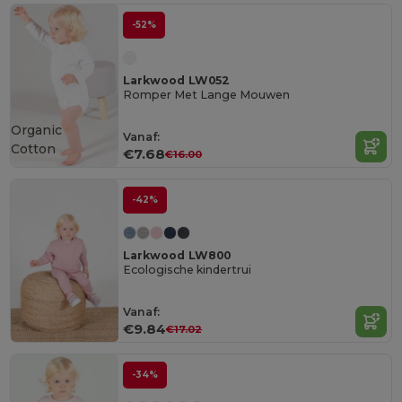
-52%
Larkwood LW052
Romper Met Lange Mouwen
Organic
Vanaf:
Cotton
€7.68
€16.00
-42%
Larkwood LW800
Ecologische kindertrui
Vanaf:
€9.84
€17.02
-34%