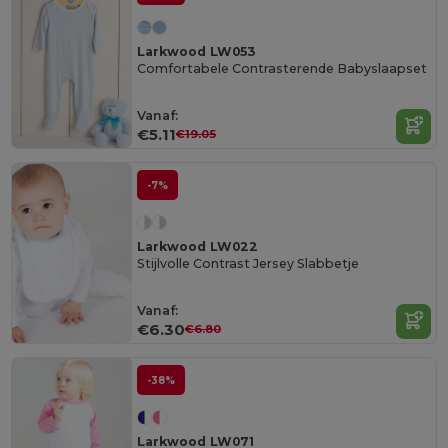
Larkwood LW053
Comfortabele Contrasterende Babyslaapset
Vanaf:
€5.11
€19.05
-7%
Larkwood LW022
Stijlvolle Contrast Jersey Slabbetje
Vanaf:
€6.30
€6.80
-38%
Larkwood LW071