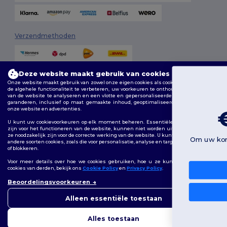
Verzendmethoden
Deze website maakt gebruik van cookies
Onze website maakt gebruik van zowel onze eigen cookies als cookies van derden om
U heeft
de algehele functionaliteit te verbeteren, uw voorkeuren te onthouden, de prestaties
van de website te analyseren en een vlotte en gepersonaliseerde browse-ervaring te
garanderen, inclusief op maat gemaakte inhoud, geoptimaliseerde interacties met
onze website en advertenties.
Volg ons
€10 korting!
U kunt uw cookievoorkeuren op elk moment beheren. Essentiële cookies, die nodig
zijn voor het functioneren van de website, kunnen niet worden uitgeschakeld omdat
ze noodzakelijk zijn voor de correcte werking van de website. U kunt echter kiezen of u
Om uw korting the claimen, vertel ons: voor wie bent
andere soorten cookies, zoals die voor personalisatie, analyse en targeting, wilt toestaan
u aan het winkelen?
of blokkeren.
2026. Alle rechten voorbehouden
Algemene voorwaarden
|
Aanpassingsbeleid
|
Privacybeleid
|
Voor meer details over hoe we cookies gebruiken, hoe u ze kunt beheren en over
Cookiebeleid
|
Sitemap
cookies van derden, bekijk ons
Cookie Policy
en
Privacy Policy
.
Particulier
👋
Hallo
Beoordelingsvoorkeuren
Als u vragen of opmerkingen
Bruxelles
|
Anvers
|
Mortsel
|
Malines
|
Lierre
|
Turnhout
|
Geel
|
Bedrijf
heeft, kunt u op elk gewenst
Alleen essentiële toestaan
Herentals
|
Hoogstraten
|
Bruges
moment contact met ons
opnemen. Onze chatbot staat
Nee, bedankt
Alles toestaan
voor u klaar.