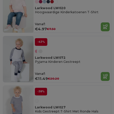
Larkwood LW020
Hoogwaardige Kinderkatoenen T-Shirt
Vanaf:
€4.97
€7.50
-43%
Larkwood LW072
Pyjama Kinderen Gestreept
Vanaf:
€11.49
€20.20
-38%
Larkwood LW027
Kids Gestreept T-Shirt Met Ronde Hals