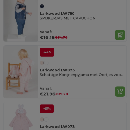
Larkwood LW750
SPIJKERJAS MET CAPUCHON
Vanaf:
€16.18
€34.70
-44%
Larkwood LW073
Schattige Konijnenpyjama met Oortjes voor Baby's
Vanaf:
€21.96
€39.20
-45%
Larkwood LW073