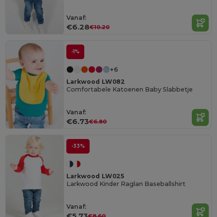
Vanaf:
€6.28
€10.20
-1%
+6
Larkwood LW082
Comfortabele Katoenen Baby Slabbetje
Vanaf:
€6.73
€6.80
-33%
Larkwood LW025
Larkwood Kinder Raglan Baseballshirt
Vanaf:
€5.73
€8.60