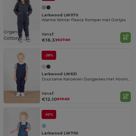
Larkwood LW070
Warme Winter Fleece Romper met Oortjes
Organic
Vanaf:
Cotton
€16.31
€27.60
-38%
Larkwood LW651
Duurzame Katoenen Dungarees met Hoornknopen
Vanaf:
€12.10
€19.60
-50%
Larkwood LW700