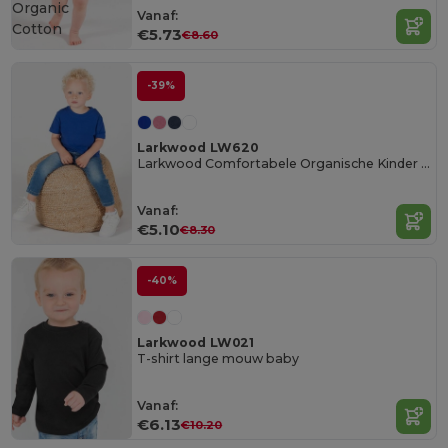
Organic
Vanaf:
Cotton
€5.73
€8.60
-39%
Larkwood LW620
Larkwood Comfortabele Organische Kinder T-Shirt
Vanaf:
€5.10
€8.30
-40%
Larkwood LW021
T-shirt lange mouw baby
Vanaf:
€6.13
€10.20