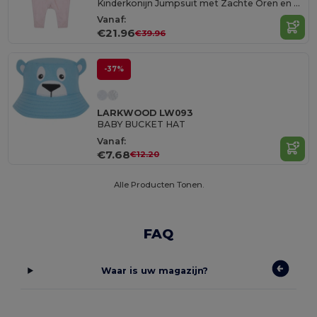
Kinderkonijn Jumpsuit met Zachte Oren en Neus
Vanaf:
€21.96
€39.96
-37%
LARKWOOD LW093
BABY BUCKET HAT
Vanaf:
€7.68
€12.20
Alle Producten Tonen.
FAQ
Waar is uw magazijn?