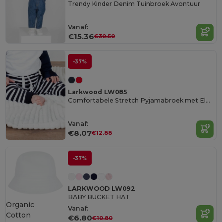
Trendy Kinder Denim Tuinbroek Avontuur
Vanaf:
€15.36
€30.50
-37%
Larkwood LW085
Comfortabele Stretch Pyjamabroek met Elastische Tailleband
Vanaf:
€8.07
€12.88
-37%
LARKWOOD LW092
BABY BUCKET HAT
Organic
Vanaf:
Cotton
€6.80
€10.80