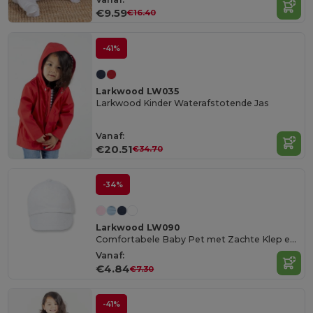
€9.59
€16.40
-41%
Larkwood LW035
Larkwood Kinder Waterafstotende Jas
Vanaf:
€20.51
€34.70
-34%
Larkwood LW090
Comfortabele Baby Pet met Zachte Klep en Elastische Achterkant
Vanaf:
€4.84
€7.30
-41%