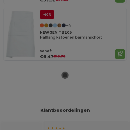
-40%
+4
NEWGEN TB203
Halflang katoenen barmanschort
Vanaf:
€6.47
€10.70
Klantbeoordelingen
★ ★ ★ ★ ★