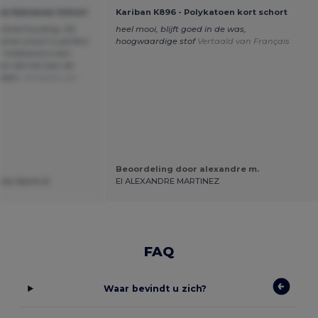
ow Katoenen Schort
Kariban K896 - Polykatoen kort schort
teitverhouding. Dit
heel mooi, blijft goed in de was,
nte schort is perfect
hoogwaardige stof
Vertaald van Français
 trekkoord is een
nen die het aan de
maken.
Vertaald van
Beoordeling door alexandre m.
ne-laure d.
EI ALEXANDRE MARTINEZ
FAQ
Waar bevindt u zich?