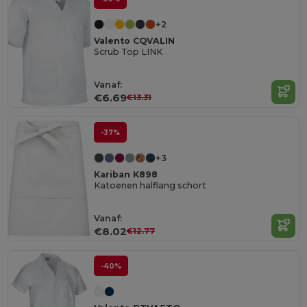
+2
Valento CQVALIN
Scrub Top LINK
Vanaf:
€6.69
€13.31
-37%
+3
Kariban K898
Katoenen halflang schort
Vanaf:
€8.02
€12.77
-40%