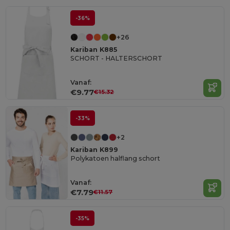
-36%
+26
Kariban K885
SCHORT - HALTERSCHORT
Vanaf:
€9.77
€15.32
-33%
+2
Kariban K899
Polykatoen halflang schort
Vanaf:
€7.79
€11.57
-35%