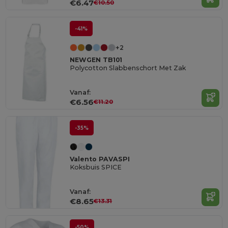
€6.47
€10.50
-41%
+2
NEWGEN TB101
Polycotton Slabbenschort Met Zak
Vanaf:
€6.56
€11.20
-35%
Valento PAVASPI
Koksbuis SPICE
Vanaf:
€8.65
€13.31
-50%