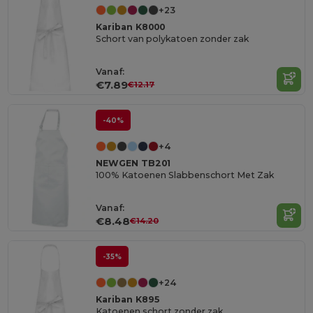
+23
Kariban K8000
Schort van polykatoen zonder zak
Vanaf:
€7.89
€12.17
-40%
+4
NEWGEN TB201
100% Katoenen Slabbenschort Met Zak
Vanaf:
€8.48
€14.20
-35%
+24
Kariban K895
Katoenen schort zonder zak