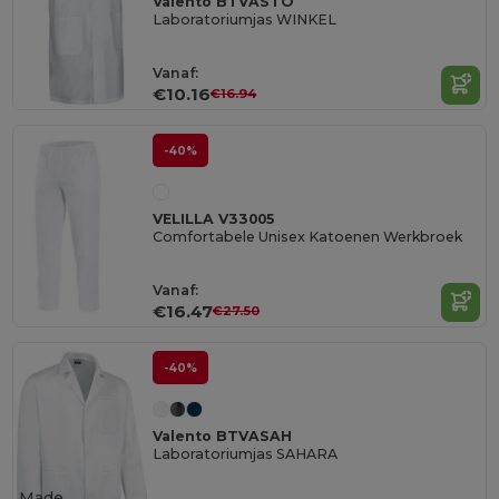
Valento BTVASTO
Laboratoriumjas WINKEL
Vanaf:
€10.16
€16.94
-40%
VELILLA V33005
Comfortabele Unisex Katoenen Werkbroek
Vanaf:
€16.47
€27.50
-40%
Valento BTVASAH
Laboratoriumjas SAHARA
Made