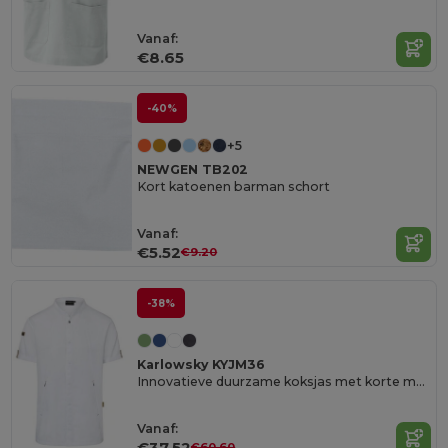
Vanaf:
€8.65
-40%
+5
NEWGEN TB202
Kort katoenen barman schort
Vanaf:
€5.52
€9.20
-38%
Karlowsky KYJM36
Innovatieve duurzame koksjas met korte mouw
Vanaf:
€37.52
€60.60