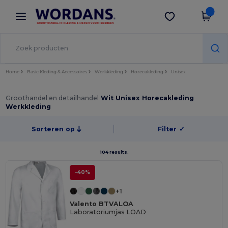
×
Wordans-app
Download app
Betere prijzen in de app!
Home
Basic Kleding & Accessoires
Werkkleding
Horecakleding
Unisex
Groothandel en detailhandel
Wit Unisex Horecakleding
Werkkleding
Sorteren op
Filter
✓
104 results.
-40%
+1
Valento BTVALOA
Laboratoriumjas LOAD