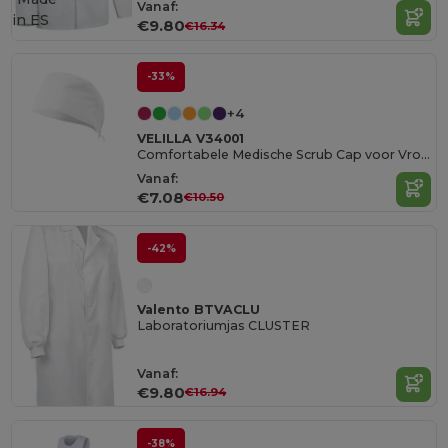
Vanaf:
in
ES
€9.80
€16.34
-33%
+4
VELILLA V34001
Comfortabele Medische Scrub Cap voor Vrouwen
Vanaf:
€7.08
€10.50
-42%
Valento BTVACLU
Laboratoriumjas CLUSTER
Vanaf:
€9.80
€16.94
-38%