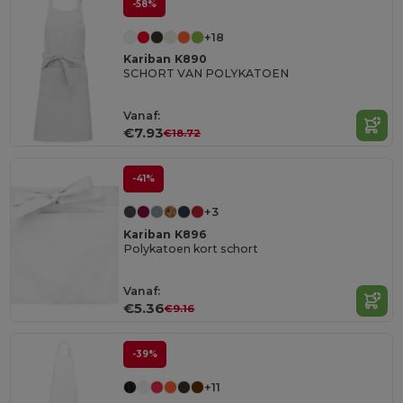
-58%
+18
Kariban K890
SCHORT VAN POLYKATOEN
Vanaf:
€7.93
€18.72
-41%
+3
Kariban K896
Polykatoen kort schort
Vanaf:
€5.36
€9.16
-39%
+11