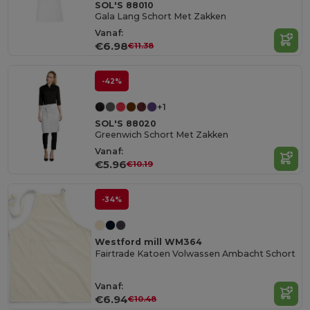
SOL'S 88010
Gala Lang Schort Met Zakken
Vanaf:
€6.98
€11.38
-42%
+1
SOL'S 88020
Greenwich Schort Met Zakken
Vanaf:
€5.96
€10.19
-34%
Westford mill WM364
Fairtrade Katoen Volwassen Ambacht Schort
Vanaf:
€6.94
€10.48