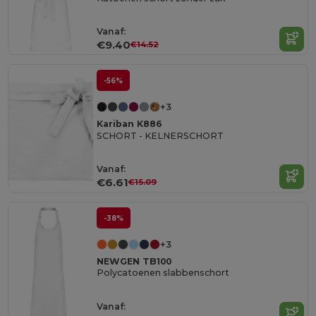
Vanaf:
€9.40
€14.52
-56%
+3
Kariban K886
SCHORT - KELNERSCHORT
Vanaf:
€6.61
€15.09
-38%
+3
NEWGEN TB100
Polycatoenen slabbenschort
Vanaf: