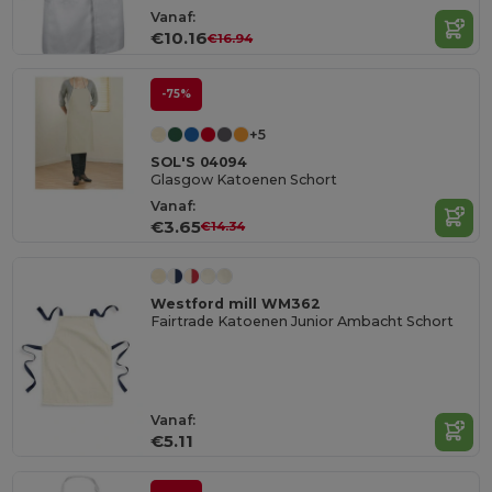
Vanaf:
€10.16
€16.94
-75%
+5
SOL'S 04094
Glasgow Katoenen Schort
Vanaf:
€3.65
€14.34
Westford mill WM362
Fairtrade Katoenen Junior Ambacht Schort
Vanaf:
€5.11