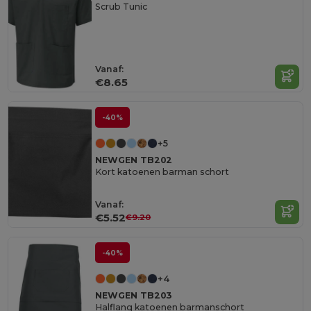
Scrub Tunic
Vanaf:
€8.65
-40%
+5
NEWGEN TB202
Kort katoenen barman schort
Vanaf:
€5.52
€9.20
-40%
+4
NEWGEN TB203
Halflang katoenen barmanschort