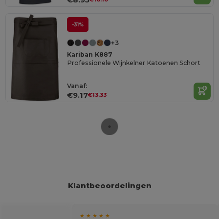
-31%
+3
Kariban K887
Professionele Wijnkelner Katoenen Schort
Vanaf:
€9.17
€13.33
Klantbeoordelingen
★ ★ ★ ★ ★