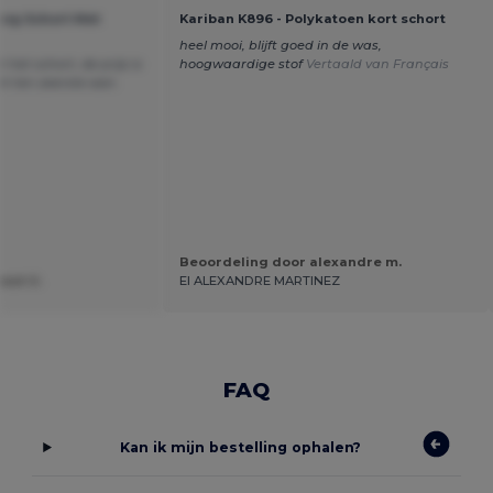
ang Schort Met
Kariban K896 - Polykatoen kort schort
heel mooi, blijft goed in de was,
t het schort, de prijs is
hoogwaardige stof
Vertaald van Français
het ten zeerste aan.
Beoordeling door alexandre m.
est U.
EI ALEXANDRE MARTINEZ
FAQ
Kan ik mijn bestelling ophalen?