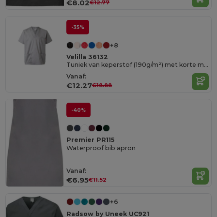
€8.02
€12.77
-35%
+8
Velilla 36132
Tuniek van keperstof (190g/m²) met korte mouwen, van polyester (65%) en katoen (35%)
Vanaf:
€12.27
€18.88
-40%
Premier PR115
Waterproof bib apron
Vanaf:
€6.95
€11.52
+6
Radsow by Uneek UC921