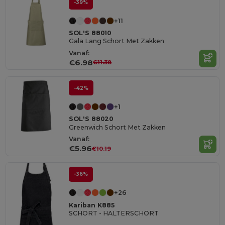
-39%
+11
SOL'S 88010
Gala Lang Schort Met Zakken
Vanaf:
€6.98
€11.38
-42%
+1
SOL'S 88020
Greenwich Schort Met Zakken
Vanaf:
€5.96
€10.19
-36%
+26
Kariban K885
SCHORT - HALTERSCHORT