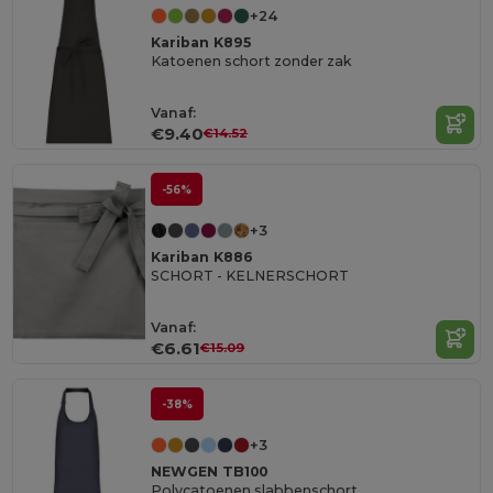
+24
Kariban K895
Katoenen schort zonder zak
Vanaf:
€9.40
€14.52
-56%
+3
Kariban K886
SCHORT - KELNERSCHORT
Vanaf:
€6.61
€15.09
-38%
+3
NEWGEN TB100
Polycatoenen slabbenschort