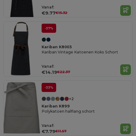
Vanaf:
€9.77
€15.32
-37%
Kariban K8003
Kariban Vintage Katoenen Koks Schort
Vanaf:
€14.19
€22.37
-33%
+2
Kariban K899
Polykatoen halflang schort
Vanaf:
€7.79
€11.57