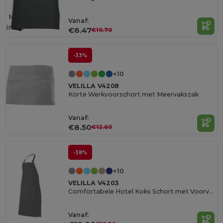
Made
Vanaf:
in
ES
€6.47
€10.70
-33%
+10
VELILLA V4208
Korte Werkvoorschort met Meervakszak
Vanaf:
€8.50
€12.60
-38%
+10
VELILLA V4203
Comfortabele Hotel Koks Schort met Voorvak
Vanaf: