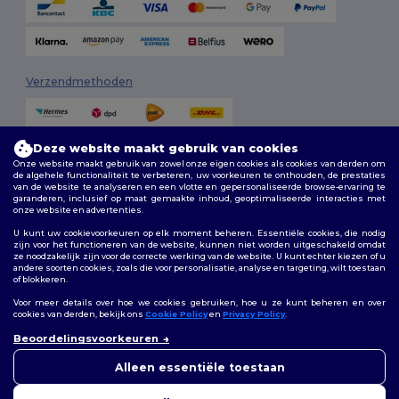
Verzendmethoden
Deze website maakt gebruik van cookies
Onze website maakt gebruik van zowel onze eigen cookies als cookies van derden om
de algehele functionaliteit te verbeteren, uw voorkeuren te onthouden, de prestaties
van de website te analyseren en een vlotte en gepersonaliseerde browse-ervaring te
garanderen, inclusief op maat gemaakte inhoud, geoptimaliseerde interacties met
onze website en advertenties.
Volg ons
U kunt uw cookievoorkeuren op elk moment beheren. Essentiële cookies, die nodig
zijn voor het functioneren van de website, kunnen niet worden uitgeschakeld omdat
ze noodzakelijk zijn voor de correcte werking van de website. U kunt echter kiezen of u
andere soorten cookies, zoals die voor personalisatie, analyse en targeting, wilt toestaan
of blokkeren.
2026. Alle rechten voorbehouden
Algemene voorwaarden
|
Aanpassingsbeleid
|
Privacybeleid
|
Voor meer details over hoe we cookies gebruiken, hoe u ze kunt beheren en over
Cookiebeleid
|
Sitemap
cookies van derden, bekijk ons
Cookie Policy
en
Privacy Policy
.
👋
Hallo
Beoordelingsvoorkeuren
Als u vragen of opmerkingen
Bruxelles
|
Anvers
|
Mortsel
|
Malines
|
Lierre
|
Turnhout
|
Geel
|
heeft, kunt u op elk gewenst
Alleen essentiële toestaan
Herentals
|
Hoogstraten
|
Bruges
moment contact met ons
opnemen. Onze chatbot staat