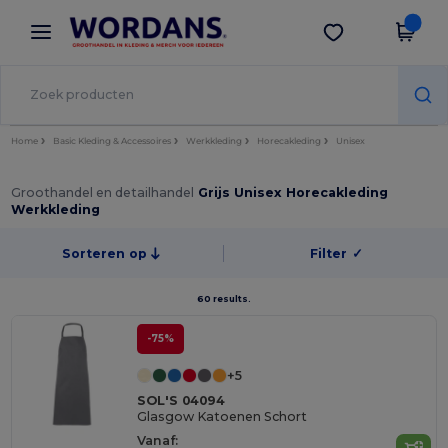
×
Wordans-app
Download app
Betere prijzen in de app!
Home
Basic Kleding & Accessoires
Werkkleding
Horecakleding
Unisex
Groothandel en detailhandel
Grijs Unisex Horecakleding
Werkkleding
Sorteren op
Filter
✓
60 results.
-75%
+5
SOL'S 04094
Glasgow Katoenen Schort
Vanaf: