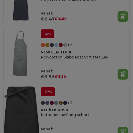
Vanaf:
€6.47
€10.50
-41%
+2
NEWGEN TB101
Polycotton Slabbenschort Met Zak
Vanaf:
€6.56
€11.20
-37%
+3
Kariban K898
Katoenen halflang schort
Vanaf: