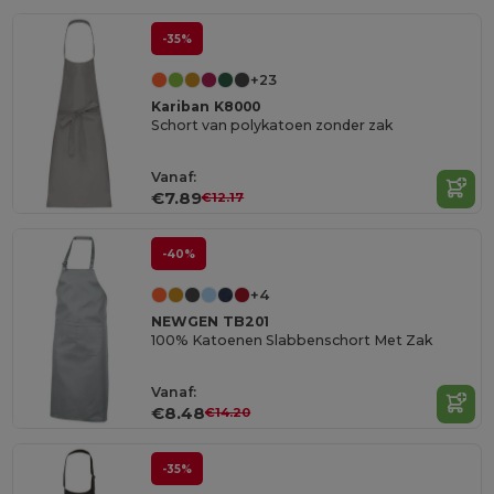
-35%
+23
Kariban K8000
Schort van polykatoen zonder zak
Vanaf:
€7.89
€12.17
-40%
+4
NEWGEN TB201
100% Katoenen Slabbenschort Met Zak
Vanaf:
€8.48
€14.20
-35%