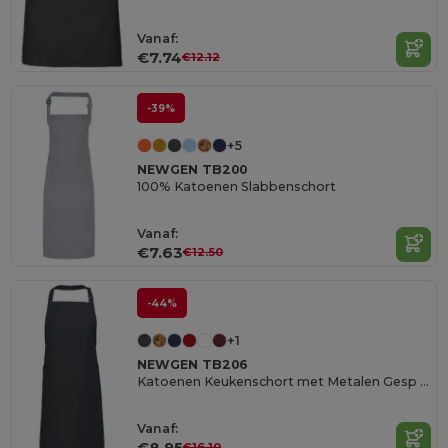
Vanaf:
€7.74
€12.12
-39%
+5
NEWGEN TB200
100% Katoenen Slabbenschort
Vanaf:
€7.63
€12.50
-44%
+1
NEWGEN TB206
Katoenen Keukenschort met Metalen Gesp en Zakken
Vanaf:
€8.95
€16.10