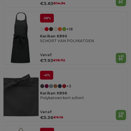
€3.65
€14.34
-58%
+18
Kariban K890
SCHORT VAN POLYKATOEN
Vanaf:
€7.93
€18.72
-41%
+3
Kariban K896
Polykatoen kort schort
Vanaf:
€5.36
€9.16