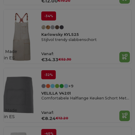
€12.00
€19.20
-34%
Karlowsky KYLS25
Stijlvol trendy slabbenschort
Made
Vanaf:
in
ES
€34.33
€52.30
-32%
+9
VELILLA V4201
Comfortabele Halflange Keuken Schort Met Zak
Made
Vanaf:
in
ES
€8.24
€12.20
-40%