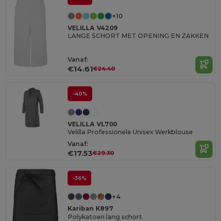
+10
VELILLA V4209
LANGE SCHORT MET OPENING EN ZAKKEN
Vanaf:
€14.61
€24.40
-40%
VELILLA VL700
Velilla Professionele Unisex Werkblouse
Vanaf:
€17.53
€29.30
-36%
+4
Kariban K897
Polykatoen lang schort