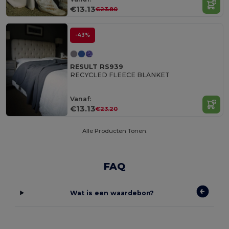
€13.13
€23.80
-43%
RESULT RS939
RECYCLED FLEECE BLANKET
Vanaf:
€13.13
€23.20
Alle Producten Tonen.
FAQ
Wat is een waardebon?