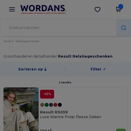
×
Wordans-app
Download app
Betere prijzen in de app!
Home
Relatiegeschenken
Groothandel en detailhandel
Result Relatiegeschenken
Sorteren op
Filter
✓
2 results.
-45%
Result RS039
Luxe Warme Polar Fleece Deken
Vanaf: