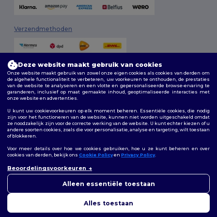
Verzendmethoden
Deze website maakt gebruik van cookies
Onze website maakt gebruik van zowel onze eigen cookies als cookies van derden om
de algehele functionaliteit te verbeteren, uw voorkeuren te onthouden, de prestaties
van de website te analyseren en een vlotte en gepersonaliseerde browse-ervaring te
garanderen, inclusief op maat gemaakte inhoud, geoptimaliseerde interacties met
onze website en advertenties.
Volg ons
U kunt uw cookievoorkeuren op elk moment beheren. Essentiële cookies, die nodig
zijn voor het functioneren van de website, kunnen niet worden uitgeschakeld omdat
ze noodzakelijk zijn voor de correcte werking van de website. U kunt echter kiezen of u
andere soorten cookies, zoals die voor personalisatie, analyse en targeting, wilt toestaan
of blokkeren.
2026. Alle rechten voorbehouden
Algemene voorwaarden
|
Aanpassingsbeleid
|
Privacybeleid
|
Voor meer details over hoe we cookies gebruiken, hoe u ze kunt beheren en over
Cookiebeleid
|
Sitemap
cookies van derden, bekijk ons
Cookie Policy
en
Privacy Policy
.
👋
Hallo
Beoordelingsvoorkeuren
Als u vragen of opmerkingen
Bruxelles
|
Anvers
|
Mortsel
|
Malines
|
Lierre
|
Turnhout
|
Geel
|
heeft, kunt u op elk gewenst
Alleen essentiële toestaan
Herentals
|
Hoogstraten
|
Bruges
moment contact met ons
opnemen. Onze chatbot staat
Alles toestaan
voor u klaar.