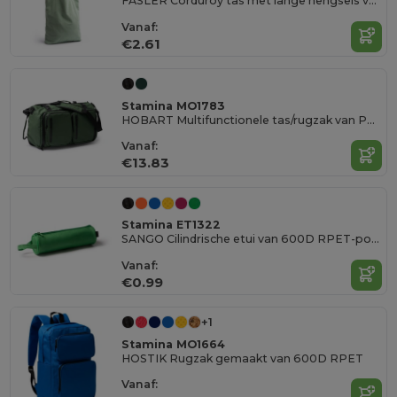
FASLER Corduroy tas met lange hengsels van 60 cm
Vanaf:
€2.61
Stamina MO1783
HOBART Multifunctionele tas/rugzak van PU met 600D Ripstop polyester
Vanaf:
€13.83
Stamina ET1322
SANGO Cilindrische etui van 600D RPET-polyester in effen kleuren en bijpassende rits
Vanaf:
€0.99
+1
Stamina MO1664
HOSTIK Rugzak gemaakt van 600D RPET
Vanaf: