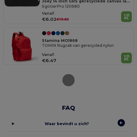
Joey 14 inch GRS gerecyclede canvas laptophoes, 2 l
EgotierPro 120680
Vanaf:
€6.02
€19.85
Stamina MO1868
TOMIN Rugzak van gerecycled nylon
Vanaf:
€6.47
FAQ
Waar bevindt u zich?