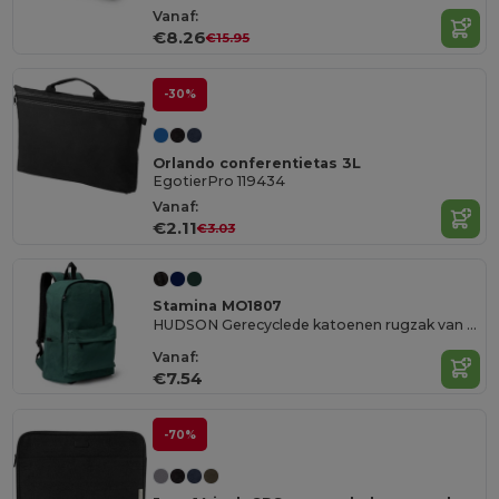
Vanaf:
€8.26
€15.95
-30%
Orlando conferentietas 3L
EgotierPro 119434
Vanaf:
€2.11
€3.03
Stamina MO1807
HUDSON Gerecyclede katoenen rugzak van 330 g/m²
Vanaf:
€7.54
-70%