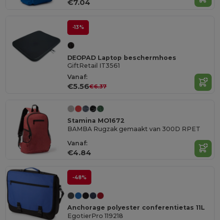
€7.04
-13%
DEOPAD Laptop beschermhoes
GiftRetail IT3561
Vanaf:
€5.56
€6.37
Stamina MO1672
BAMBA Rugzak gemaakt van 300D RPET
Vanaf:
€4.84
-48%
Anchorage polyester conferentietas 11L
EgotierPro 119218