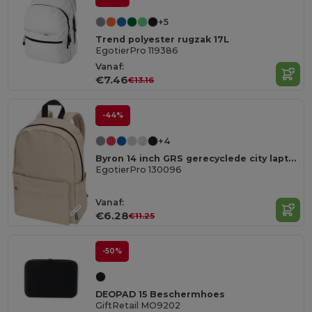
+5
Trend polyester rugzak 17L
EgotierPro 119386
Vanaf:
€7.46
€13.16
-44%
+4
Byron 14 inch GRS gerecyclede city laptoprugzak 16 l
EgotierPro 130096
Vanaf:
€6.28
€11.25
-50%
DEOPAD 15 Beschermhoes
GiftRetail MO9202