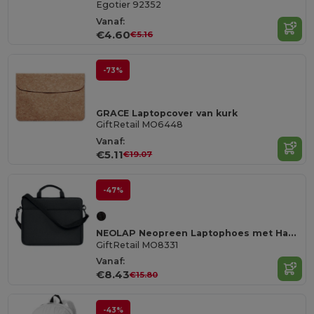
Egotier 92352
Vanaf:
€4.60
€5.16
-73%
GRACE Laptopcover van kurk
GiftRetail MO6448
Vanaf:
€5.11
€19.07
-47%
NEOLAP Neopreen Laptophoes met Handvat en Schouderriem
GiftRetail MO8331
Vanaf:
€8.43
€15.80
-43%