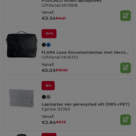
POUCHLO Vilten laptophoes
GiftRetail MO9818
Vanaf:
€3.34
€4.21
-64%
FLAPA Luxe Documententas met Verstelbare Schouderriem
GiftRetail MO8332
Vanaf:
€5.03
€13.92
-15%
Laptoptas van gerecycled vilt (100% rPET)
Egotier 92383
Vanaf:
€2.64
€3.13