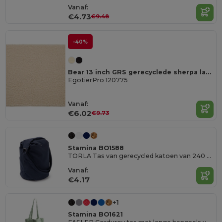
Vanaf:
€4.73
€9.48
-40%
Bear 13 inch GRS gerecyclede sherpa laptophoes 2 l
EgotierPro 120775
Vanaf:
€6.02
€9.73
Stamina BO1588
TORLA Tas van gerecycled katoen van 240 g/m² met voorvak
Vanaf:
€4.17
+1
Stamina BO1621