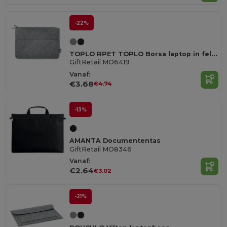
-22%
TOPLO RPET TOPLO Borsa laptop in feltro RPET
GiftRetail MO6419
Vanaf:
€3.68
€4.74
-13%
AMANTA Documententas
GiftRetail MO8346
Vanaf:
€2.64
€3.02
-21%