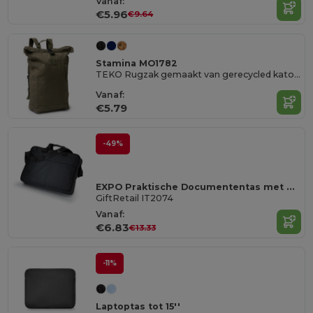
Vanaf:
€5.96
€9.64
Stamina MO1782
TEKO Rugzak gemaakt van gerecycled katoen van 370 g/m²
Vanaf:
€5.79
-49%
EXPO Praktische Documententas met Schouderriem
GiftRetail IT2074
Vanaf:
€6.83
€13.33
-11%
Laptoptas tot 15''