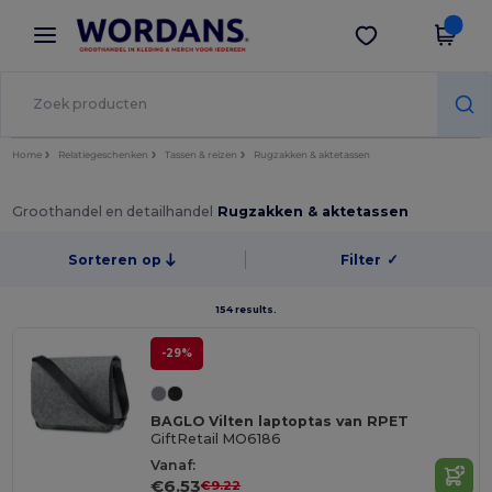
×
Wordans-app
Download app
Betere prijzen in de app!
Home
Relatiegeschenken
Tassen & reizen
Rugzakken & aktetassen
Groothandel en detailhandel
Rugzakken & aktetassen
Sorteren op
Filter
✓
154 results.
-29%
BAGLO Vilten laptoptas van RPET
GiftRetail MO6186
Vanaf:
€6.53
€9.22