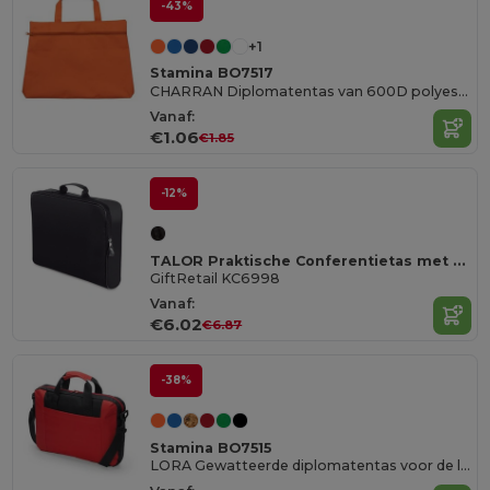
-43%
+1
Stamina BO7517
CHARRAN Diplomatentas van 600D polyester in verschillende kleuren met handvat en bijpassende ritssluiting
Vanaf:
€1.06
€1.85
-12%
TALOR Praktische Conferentietas met Rits
GiftRetail KC6998
Vanaf:
€6.02
€6.87
-38%
Stamina BO7515
LORA Gewatteerde diplomatentas voor de laptop van zacht 600D polyester met buitenvak