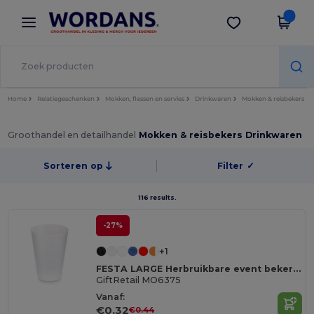
×
Wordans-app
Download app
Betere prijzen in de app!
Home
Relatiegeschenken
Mokken, flessen en servies
Drinkwaren
Mokken & reisbekers
Groothandel en detailhandel
Mokken & reisbekers Drinkwaren
Sorteren op
Filter
✓
116 results.
-27%
+1
FESTA LARGE Herbruikbare event beker 300ml
GiftRetail MO6375
Vanaf:
€0.32
€0.44