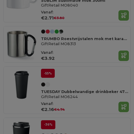
SUBLIM Sublimatie mok 300ml
GiftRetail MO8040
Vanaf:
€2.71
€3.80
TRUMBO Roestvrijstalen mok met karabijnhaak
GiftRetail MO8313
Vanaf:
€3.92
-55%
TUESDAY Dubbelwandige drinkbeker 475 ml
GiftRetail MO6244
Vanaf:
€2.16
€4.74
-36%