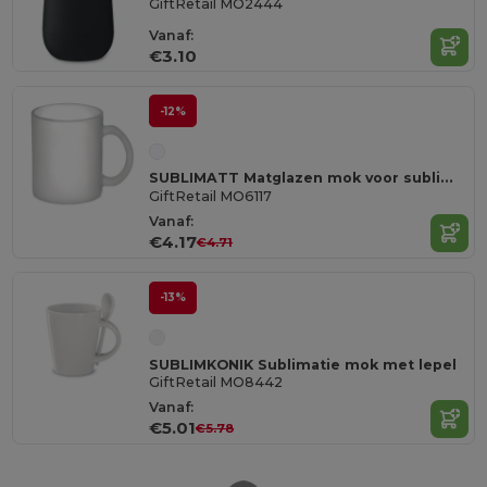
GiftRetail MO2444
Vanaf:
€3.10
-12%
SUBLIMATT Matglazen mok voor sublimatie
GiftRetail MO6117
Vanaf:
€4.17
€4.71
-13%
SUBLIMKONIK Sublimatie mok met lepel
GiftRetail MO8442
Vanaf:
€5.01
€5.78