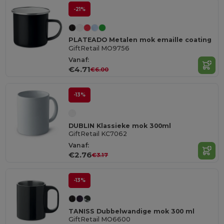
-21%
PLATEADO Metalen mok emaille coating
GiftRetail MO9756
Vanaf:
€4.71
€6.00
-13%
DUBLIN Klassieke mok 300ml
GiftRetail KC7062
Vanaf:
€2.76
€3.17
-13%
TANISS Dubbelwandige mok 300 ml
GiftRetail MO6600