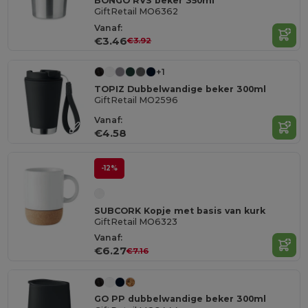
BONGO RVS beker 350ml
GiftRetail MO6362
Vanaf:
€3.46
€3.92
+1
TOPIZ Dubbelwandige beker 300ml
GiftRetail MO2596
Vanaf:
€4.58
-12%
SUBCORK Kopje met basis van kurk
GiftRetail MO6323
Vanaf:
€6.27
€7.16
GO PP dubbelwandige beker 300ml