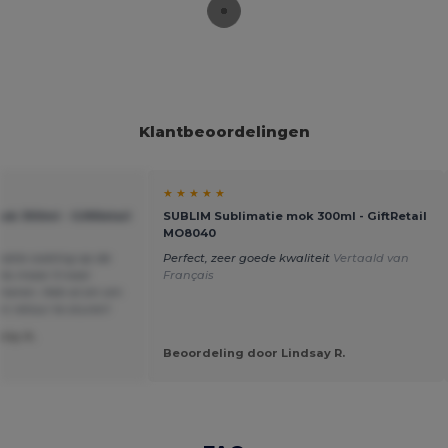
Klantbeoordelingen
★ ★ ★ ★ ★
k 300ml - GiftRetail
SUBLIM Sublimatie mok 300ml - GiftRetail
MO8040
matie coating op de
Perfect, zeer goede kwaliteit
Vertaald van
uks maar 5 naar
Français
meren. Heb al zin om
n retour te sturen!
isy A.
Beoordeling door Lindsay R.