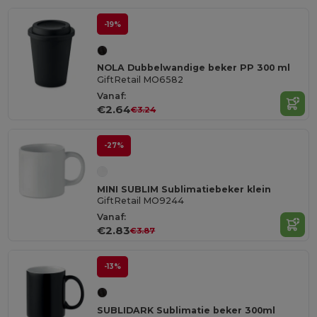
-19%
NOLA Dubbelwandige beker PP 300 ml
GiftRetail MO6582
Vanaf:
€2.64
€3.24
-27%
MINI SUBLIM Sublimatiebeker klein
GiftRetail MO9244
Vanaf:
€2.83
€3.87
-13%
SUBLIDARK Sublimatie beker 300ml