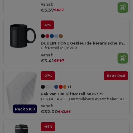
Vanaf:
€5.37
€6.17
-12%
DUBLIN TONE Gekleurde keramische mok 300ml
GiftRetail MO6208
Vanaf:
€3.41
€3.87
-27%
Beste Deal
+1
Pak van 100 GiftRetail MO6375
FESTA LARGE Herbruikbare event beker 300ml
Vanaf:
Pack x100
€32.00
€43.86
-46%