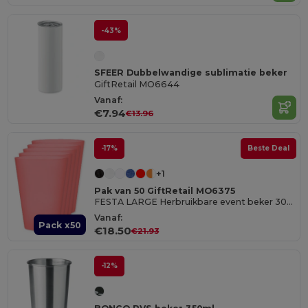
-43%
SFEER Dubbelwandige sublimatie beker
GiftRetail MO6644
Vanaf:
€7.94
€13.96
-17%
Beste Deal
+1
Pak van 50 GiftRetail MO6375
FESTA LARGE Herbruikbare event beker 300ml
Vanaf:
Pack x50
€18.50
€21.93
-12%