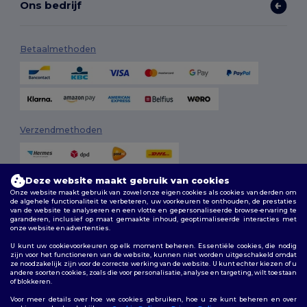
Ons bedrijf
Betaalmethoden
Verzendmethoden
Deze website maakt gebruik van cookies
Onze website maakt gebruik van zowel onze eigen cookies als cookies van derden om
de algehele functionaliteit te verbeteren, uw voorkeuren te onthouden, de prestaties
van de website te analyseren en een vlotte en gepersonaliseerde browse-ervaring te
garanderen, inclusief op maat gemaakte inhoud, geoptimaliseerde interacties met
onze website en advertenties.
Volg ons
U kunt uw cookievoorkeuren op elk moment beheren. Essentiële cookies, die nodig
zijn voor het functioneren van de website, kunnen niet worden uitgeschakeld omdat
ze noodzakelijk zijn voor de correcte werking van de website. U kunt echter kiezen of u
andere soorten cookies, zoals die voor personalisatie, analyse en targeting, wilt toestaan
of blokkeren.
2026. Alle rechten voorbehouden
Algemene voorwaarden
|
Aanpassingsbeleid
|
Privacybeleid
|
Voor meer details over hoe we cookies gebruiken, hoe u ze kunt beheren en over
Cookiebeleid
|
Sitemap