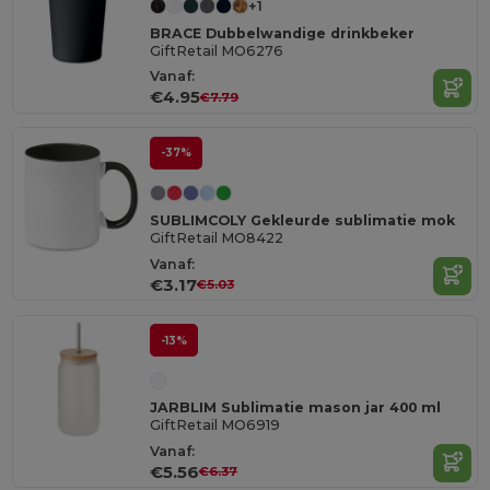
+1
BRACE Dubbelwandige drinkbeker
GiftRetail MO6276
Vanaf:
€4.95
€7.79
-37%
SUBLIMCOLY Gekleurde sublimatie mok
GiftRetail MO8422
Vanaf:
€3.17
€5.03
-13%
JARBLIM Sublimatie mason jar 400 ml
GiftRetail MO6919
Vanaf:
€5.56
€6.37