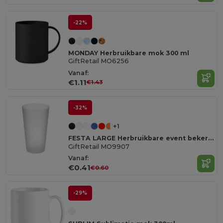
-22%
MONDAY Herbruikbare mok 300 ml
GiftRetail MO6256
Vanaf:
€1.11
€1.43
-32%
+1
FESTA LARGE Herbruikbare event beker 500ml
GiftRetail MO9907
Vanaf:
€0.41
€0.60
-29%