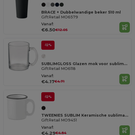
BRACE + Dubbelwandige beker 510 ml
GiftRetail MO6579
Vanaf:
€6.50
€12.05
-12%
SUBLIMGLOSS Glazen mok voor sublimatie
GiftRetail MO6118
Vanaf:
€4.17
€4.71
-12%
TWEENIES SUBLIM Keramische sublimatie beker
GiftRetail MO9451
Vanaf:
€4.29
€4.84