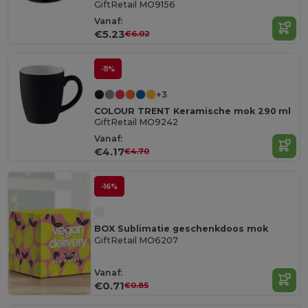
GiftRetail MO9156
Vanaf:
€5.23
€6.02
-11%
+3
COLOUR TRENT Keramische mok 290 ml
GiftRetail MO9242
Vanaf:
€4.17
€4.70
-16%
BOX Sublimatie geschenkdoos mok
GiftRetail MO6207
Vanaf:
€0.71
€0.85