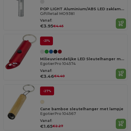
POP LIGHT Aluminium/ABS LED zaklampje
GiftRetail MO9381
Vanaf:
€3.95
€4.45
-21%
Milieuvriendelijke LED Sleutelhanger met Flesopener
EgotierPro 104574
Vanaf:
€3.46
€4.40
-27%
Cane bamboe sleutelhanger met lampje
EgotierPro 104567
Vanaf:
€1.65
€2.27