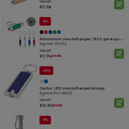
Vanaf:
€1.18
-11%
Aluminium sleutelhanger (92% gerecycled) met LED-zaklamp met 3 lampjes
Egotier 95092
Vanaf:
€1.74
€1.96
-29%
Castor LED sleutelhangerlampje
EgotierPro 118012
Vanaf:
€0.92
€1.30
-11%