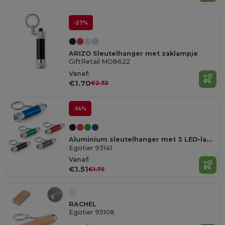
-27%
ARIZO Sleutelhanger met zaklampje
GiftRetail MO8622
Vanaf:
€1.70
€2.32
-14%
Aluminium sleutelhanger met 3 LED-lampjes
Egotier 93141
Vanaf:
€1.51
€1.75
RACHEL
Egotier 95108