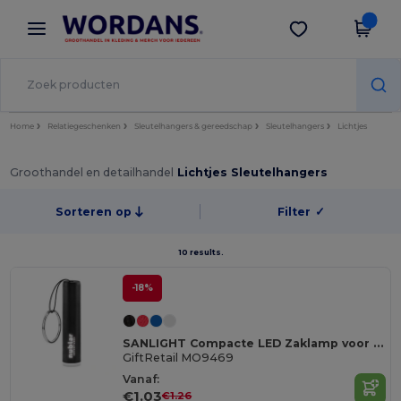
×
Wordans-app
Download app
Betere prijzen in de app!
Home
Relatiegeschenken
Sleutelhangers & gereedschap
Sleutelhangers
Lichtjes
Groothandel en detailhandel
Lichtjes Sleutelhangers
Sorteren op
Filter
✓
10 results.
-18%
SANLIGHT Compacte LED Zaklamp voor Noodgevallen en Outdoor
GiftRetail MO9469
Vanaf:
€1.03
€1.26