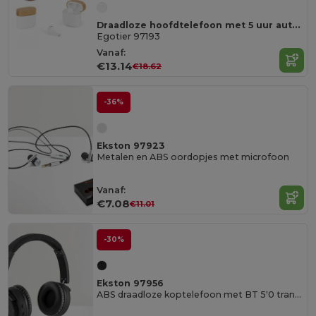
Draadloze hoofdtelefoon met 5 uur autonomie in gerecycled ABS (100% rABS) en bamboe
Egotier 97193
Vanaf:
€13.14
€18.62
-36%
Ekston 97923
Metalen en ABS oordopjes met microfoon
Vanaf:
€7.08
€11.01
-30%
Ekston 97956
ABS draadloze koptelefoon met BT 5'0 transmissie