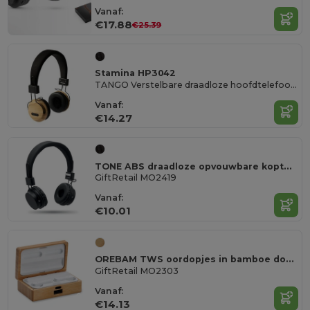
Vanaf:
€17.88
€25.39
Stamina HP3042
TANGO Verstelbare draadloze hoofdtelefoon in bamboe en RPET-stof
Vanaf:
€14.27
TONE ABS draadloze opvouwbare koptelefo
GiftRetail MO2419
Vanaf:
€10.01
OREBAM TWS oordopjes in bamboe doosje
GiftRetail MO2303
Vanaf:
€14.13