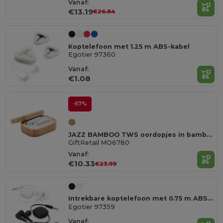
Vanaf:
€13.19
€26.84
Koptelefoon met 1.25 m ABS-kabel
Egotier 97360
Vanaf:
€1.08
-57%
JAZZ BAMBOO TWS oordopjes in bamboe hoesje
GiftRetail MO6780
Vanaf:
€10.33
€23.99
Intrekbare koptelefoon met 0.75 m ABS-kabel
Egotier 97359
Vanaf: