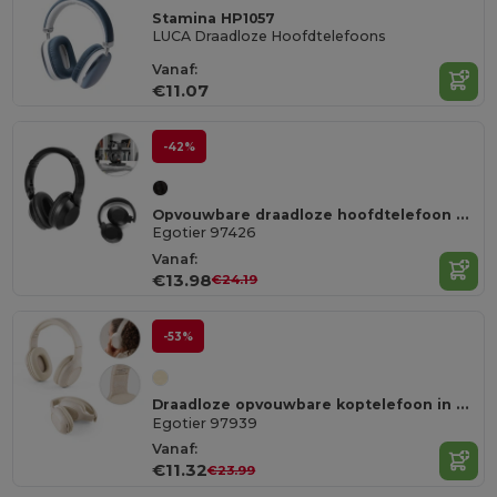
Stamina HP1057
LUCA Draadloze Hoofdtelefoons
Vanaf:
€11.07
-42%
Opvouwbare draadloze hoofdtelefoon met 20 uur batterijduur in gerecycled ABS (100% rABS)
Egotier 97426
Vanaf:
€13.98
€24.19
-53%
Draadloze opvouwbare koptelefoon in ABS en tarwestro met 4 uur autonomie
Egotier 97939
Vanaf:
€11.32
€23.99