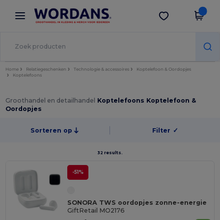
×
Wordans-app
Download app
Betere prijzen in de app!
Home
Relatiegeschenken
Technologie & accessoires
Koptelefoon & Oordopjes
Koptelefoons
Groothandel en detailhandel
Koptelefoons Koptelefoon &
Oordopjes
Sorteren op
Filter
✓
32 results.
-51%
SONORA TWS oordopjes zonne-energie
GiftRetail MO2176