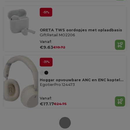
-51%
ORETA TWS oordopjes met oplaadbasis
GiftRetail MO2206
Vanaf:
€9.63
€19.72
-31%
Hoggar opvouwbare ANC en ENC koptelefoon van gerecycled plastic
EgotierPro 124473
Vanaf:
€17.17
€24.75