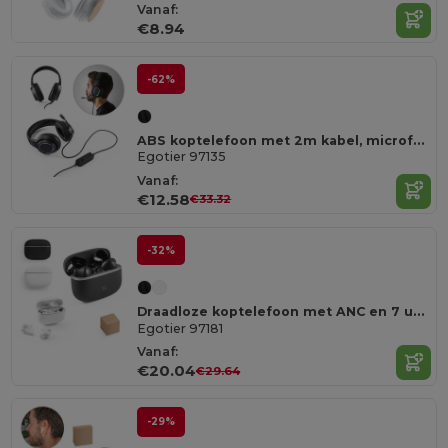
Vanaf:
€8.94
-62%
ABS koptelefoon met 2m kabel, microfoon en RGB LED-lampjes
Egotier 97135
Vanaf:
€12.58
€33.32
-32%
Draadloze koptelefoon met ANC en 7 uur batterijduur op gerecycled ABS (100% rABS)
Egotier 97181
Vanaf:
€20.04
€29.64
-29%