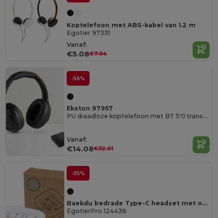
Koptelefoon met ABS-kabel van 1.2 m
Egotier 97331
Vanaf:
€5.08
€7.04
-56%
Ekston 97957
PU draadloze koptelefoon met BT 5'0 transmissie
Vanaf:
€14.08
€32.01
-35%
Baekdu bedrade Type-C headset met opbergdoos van gerecycled plastic
EgotierPro 124438