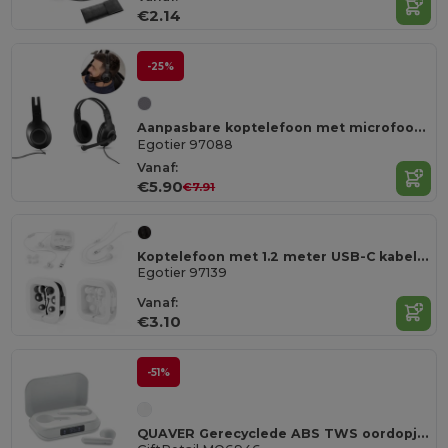
€2.14
-25%
Aanpasbare koptelefoon met microfoon in ABS en PP
Egotier 97088
Vanaf:
€5.90
€7.91
Koptelefoon met 1.2 meter USB-C kabel en ingebouwde ABS microfoon
Egotier 97139
Vanaf:
€3.10
-51%
QUAVER Gerecyclede ABS TWS oordopjes