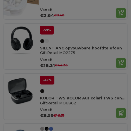
Vanaf:
€2.64
€3.40
-59%
SILENT ANC opvouwbare hoofdtelefoon
GiftRetail MO2275
Vanaf:
€18.31
€44.36
-47%
KOLOR TWS KOLOR Auricolari TWS con custodia
GiftRetail MO6862
Vanaf:
€8.59
€16.31