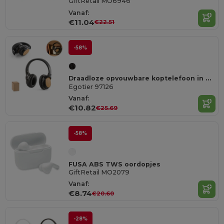
GiftRetail MO6946
Vanaf:
€11.04
€22.51
-58%
Draadloze opvouwbare koptelefoon in bamboe en ABS met 5 uur autonomie van de batterij
Egotier 97126
Vanaf:
€10.82
€25.69
-58%
FUSA ABS TWS oordopjes
GiftRetail MO2079
Vanaf:
€8.74
€20.60
-28%