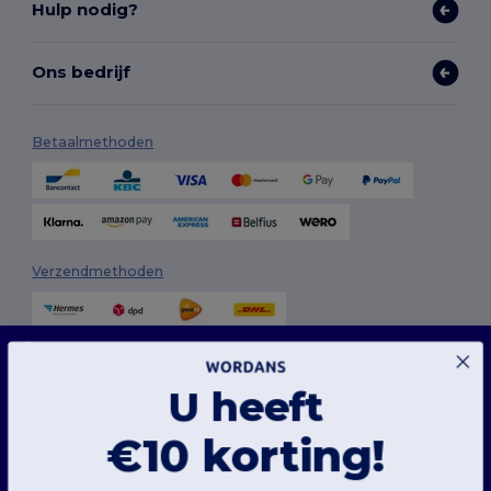
Hulp nodig?
Ons bedrijf
Betaalmethoden
Verzendmethoden
Deze website maakt gebruik van cookies
Onze website maakt gebruik van zowel onze eigen cookies als cookies van derden om
de algehele functionaliteit te verbeteren, uw voorkeuren te onthouden, de prestaties
U heeft
van de website te analyseren en een vlotte en gepersonaliseerde browse-ervaring te
garanderen, inclusief op maat gemaakte inhoud, geoptimaliseerde interacties met
onze website en advertenties.
Volg ons
€10 korting!
U kunt uw cookievoorkeuren op elk moment beheren. Essentiële cookies, die nodig
zijn voor het functioneren van de website, kunnen niet worden uitgeschakeld omdat
ze noodzakelijk zijn voor de correcte werking van de website. U kunt echter kiezen of u