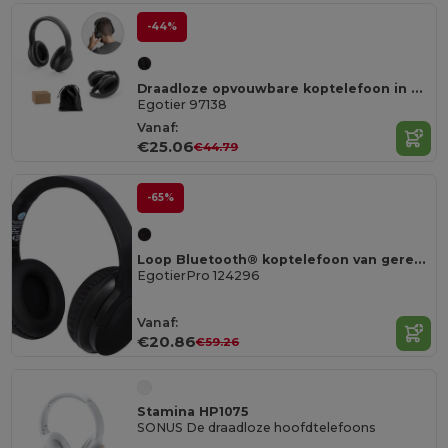
-44%
Draadloze opvouwbare koptelefoon in gerecycled ABS (100% rABS) met ANC en 15 uur autonomie
Egotier 97138
Vanaf:
€25.06
€44.79
-65%
Loop Bluetooth® koptelefoon van gerecycled plastic
EgotierPro 124296
Vanaf:
€20.86
€59.26
Stamina HP1075
SONUS De draadloze hoofdtelefoons