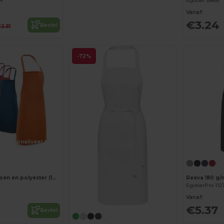
64
Egotier 99835
Vanaf:
€3.24
Bestel
2.51
-72%
Personaliseer het!
Schort van katoen en polyester (180 g/m²)
Reeva 180 g/
EgotierPro 112
Vanaf:
€5.37
Bestel