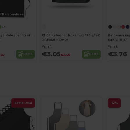
Personaliseer het!
Personaliseer het!
+6
KITAB Veelzijdige Katoenen Keukenschort voor Dagelijks Gebruik
CHEF Katoenen koksmuts 130 g/m2
1
GiftRetail MO8409
Egotier 99157
Vanaf:
Vanaf:
€3.05
€3.76
Bestel
Bestel
.45
€3.48
Beste Deal
-12%