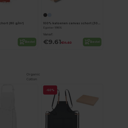
Personaliseer het!
hort (80 g/m²)
100% katoenen canvas schort (300 g/m²) met metalen details
Egotier 99816
Vanaf:
€9.61
Bestel
Bestel
€14.60
Organic
Cotton
-60%