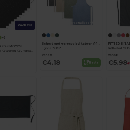
Personaliseer het!
Pack x10
+6
Schort met gerecycled katoen (140 g/m²)
FITTED KITA
tRetail MO7251
Egotier 99812
GiftRetail MO8
KITAB Veelzijdige Katoenen Keukenschort voor Dagelijks Gebruik
Vanaf:
Vanaf:
€4.18
€5.98
Bestel
0
€