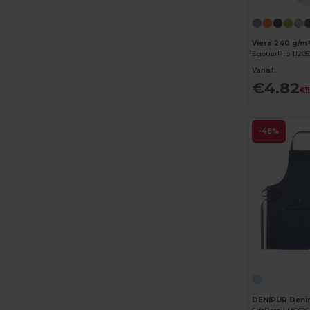
Viera 240 g/m²
EgotierPro 11205
Vanaf:
€4.82
€1
-48%
DENIPUR Denim