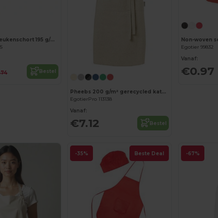
Personaliseer het!
JARED Korte keukenschort 195 g/m2
Non-woven sc
05
Egotier 99832
Vanaf:
€0.97
Bestel
.74
Pheebs 200 g/m² gerecycled katoenen schort
EgotierPro 113138
Vanaf:
€7.12
Bestel
-35%
Beste Deal
-67%