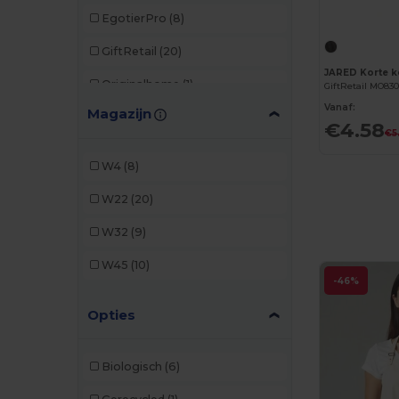
EgotierPro
(8)
GiftRetail
(20)
Originalhome
(1)
GiftRetail MO83
Vanaf:
Magazijn
Roly
(1)
€4.58
€5
Stamina
(7)
W4
(8)
W22
(20)
W32
(9)
W45
(10)
-46%
Opties
Biologisch
(6)