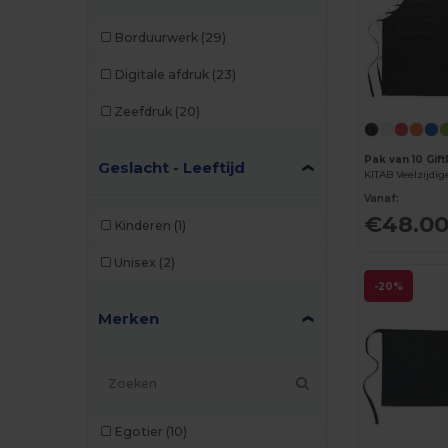
Borduurwerk
(29)
Digitale afdruk
(23)
Zeefdruk
(20)
Pak van 10 Gif
Geslacht - Leeftijd
Vanaf:
€48.0
Kinderen
(1)
Unisex
(2)
-20%
Merken
Egotier
(10)