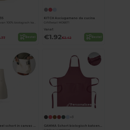
35
KITCH Asciugamano da cucina
OLIVER Schort van 100% biologisch katoen met voorvak
GiftRetail MO6871
Vanaf:
€1.92
Bestel
Bestel
.77
€2.42
Personaliseer het!
+3
Multifunctioneel schort in canvas katoen (260 g/m²)
GAMMA Schort biologisch katoen 240g