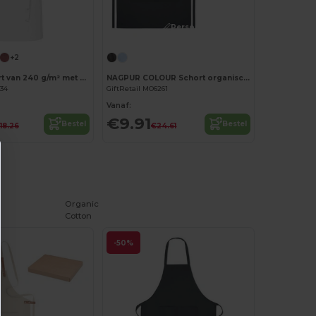
Personaliseer het!
+2
Andrea schort van 240 g/m² met verstelbare nekband
NAGPUR COLOUR Schort organisch katoen
334
GiftRetail MO6261
Vanaf:
€9.91
Bestel
Bestel
18.26
€24.61
Organic
Cotton
-50%