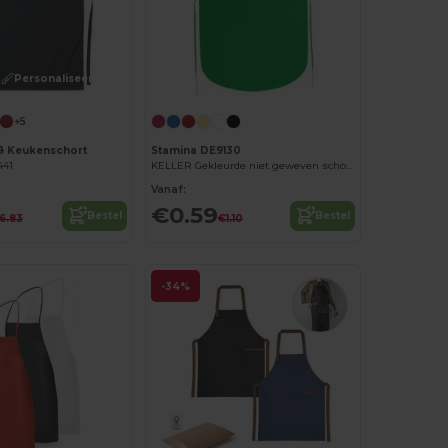
Personaliseer het!
+5
B Keukenschort
Stamina DE9130
441
KELLER Gekleurde niet geweven schort met voorvak
Vanaf:
€0.59
Bestel
Bestel
6.83
€1.10
-34%