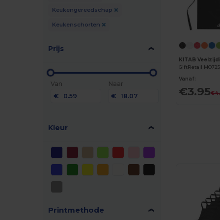
Keukengereedschap
Keukenschorten
Prijs
GiftRetail MO725
Vanaf:
Van
Naar
€3.95
€4
€
€
Kleur
Printmethode