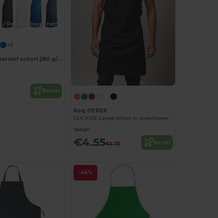
Personaliseer het!
+2
Katoenen keperstof schort (180 g/m²)
Bestel
Roly DE9129
DUCASSE Lange schort in popelinweefsel
Vanaf:
€4.55
Bestel
€5.75
-46%