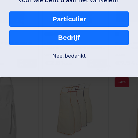
voor wie bent u aan het winkelen?
Particulier
Personaliseer het!
Bedrijf
 organisch katoen
Stamina DE9136
NAGPUR Scho
62
AROLA Schort van gerecycled katoen met gevlekte afwerking
GiftRetail MO6
Nee, bedankt
Vanaf:
Vanaf:
€2.81
€7.94
Bestel
Bestel
95
€5.18
€
Organic
Cotton
-38%
Personaliseer het!