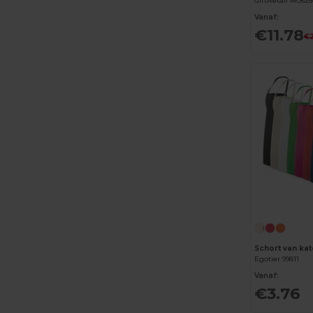
GiftRetail MO62
Vanaf:
€11.78
€2
Egotier 99811
Vanaf:
€3.76