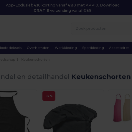
App-Exclusief: €10 korting vanaf €80 met APP10. Download
GRATIS
verzending vanaf €89
Hoofddeksels
Overhemden
Werkkleding
Sportkleding
Accessoires
eedschap
Keukenschorten
ndel en detailhandel
Keukenschorten
-12%