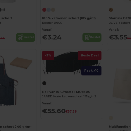
+5
 schort
100% katoenen schort (105 g/m²)
Stamina DE91
3
Egotier 99800
Vanaf:
Vanaf:
€3.24
€3.55
Bestel
Bestel
1.63
€5
-3%
Beste Deal
Pack x10
Pak van 10 GiftRetail MO8305
JARED Korte keukenschort 195 g/m2
Vanaf:
Personaliseer het!
€55.60
€57.38
 schort 240 gr/m²