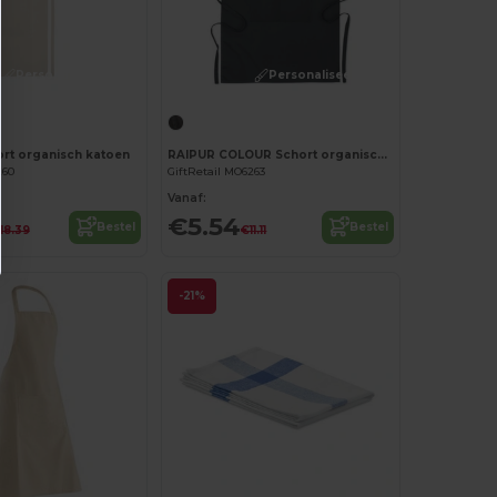
Personaliseer het!
Personaliseer het!
rt organisch katoen
RAIPUR COLOUR Schort organisch katoen
260
GiftRetail MO6263
Vanaf:
€5.54
Bestel
Bestel
18.39
€11.11
-21%
Personaliseer het!