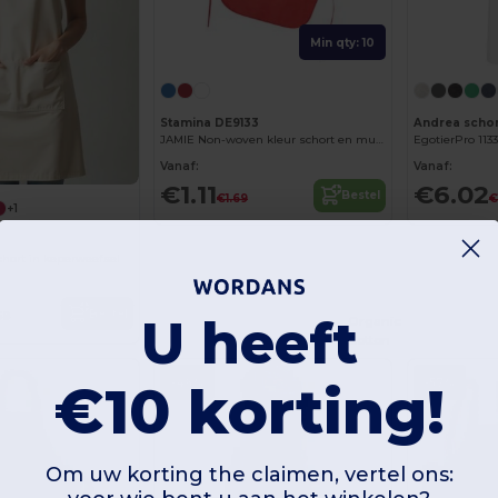
Min qty: 10
Stamina DE9133
JAMIE Non-woven kleur schort en muts set voor kinderen
EgotierPro 113
Vanaf:
Vanaf:
€1.11
€6.02
Bestel
€1.69
€
+1
hort in keperweefsel
Bestel
59
U heeft
Organic
Cotton
€10 korting!
-46%
-57%
Om uw korting the claimen, vertel ons: