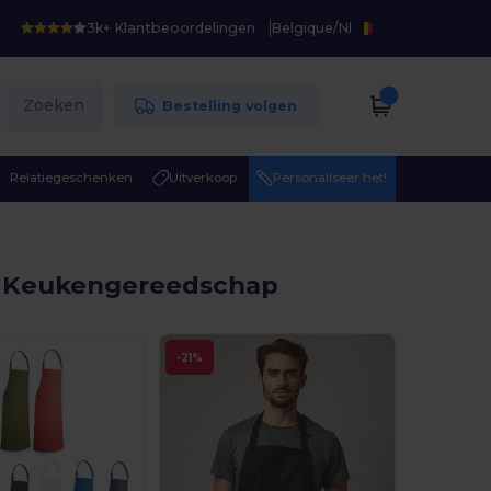
3k+ Klantbeoordelingen
Belgique
/
Nl
Zoeken
Bestelling volgen
Relatiegeschenken
Uitverkoop
Personaliseer het!
 Keukengereedschap
-21%