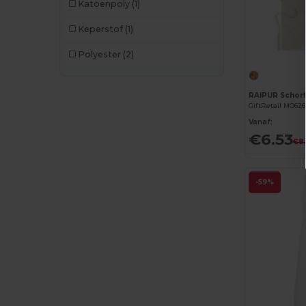
Katoenpoly
(1)
Keperstof
(1)
Polyester
(2)
RAIPUR Schort
GiftRetail MO62
Vanaf:
€6.53
€8.
-59%