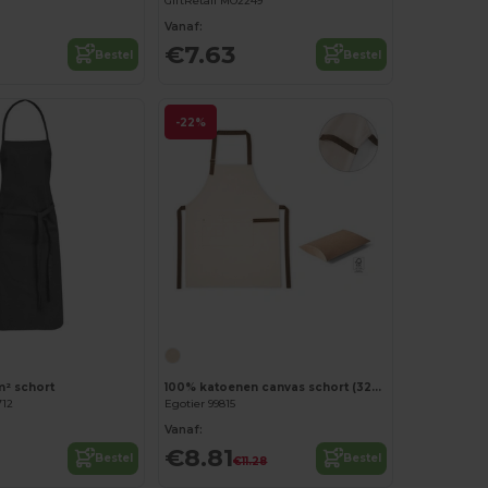
GiftRetail MO2249
Vanaf:
€7.63
Bestel
Bestel
-22%
Personaliseer het!
m² schort
100% katoenen canvas schort (320 g/m²) met metalen details
712
Egotier 99815
Vanaf:
€8.81
Bestel
Bestel
€11.28