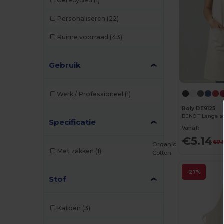
Gerecycled
(1)
Personaliseren
(22)
Ruime voorraad
(43)
Gebruik
Werk / Professioneel
(1)
Roly DE9125
BENOIT Lange sc
Specificatie
Vanaf:
€5.14
€9.
Organic
Met zakken
(1)
Cotton
-27%
Stof
Katoen
(3)