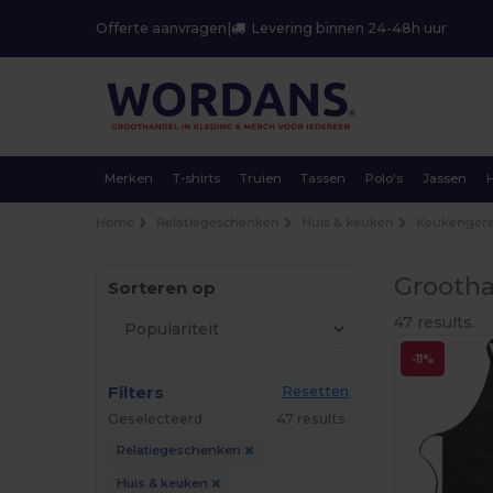
Offerte aanvragen
|
Levering binnen 24-48h uur
Merken
T-shirts
Truien
Tassen
Polo's
Jassen
Home
Relatiegeschenken
Huis & keuken
Keukenger
Grootha
Sorteren op
47 results.
-11%
Filters
Resetten
Geselecteerd
47 results.
Relatiegeschenken
Huis & keuken