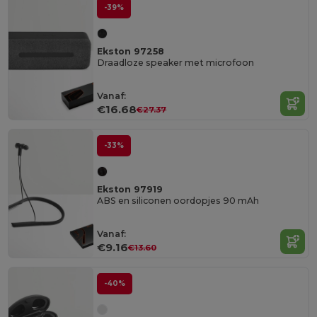
-39%
Ekston 97258
Draadloze speaker met microfoon
Vanaf:
€16.68
€27.37
-33%
Ekston 97919
ABS en siliconen oordopjes 90 mAh
Vanaf:
€9.16
€13.60
-40%