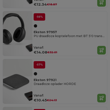
€12.34
€18.87
-56%
Ekston 97957
PU draadloze koptelefoon met BT 5'0 transmissie
Vanaf:
€14.08
€32.01
-57%
Ekston 97921
Draadloze oplader HORDE
Vanaf:
€10.45
€24.13