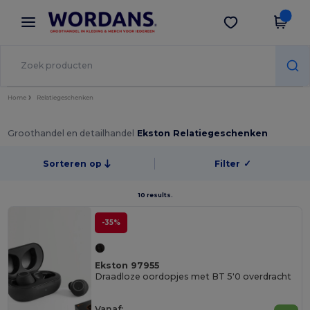
×
Wordans-app
Download app
Betere prijzen in de app!
Home
Relatiegeschenken
Groothandel en detailhandel
Ekston Relatiegeschenken
Sorteren op
Filter
✓
10 results.
-35%
Ekston 97955
Draadloze oordopjes met BT 5'0 overdracht
Vanaf: