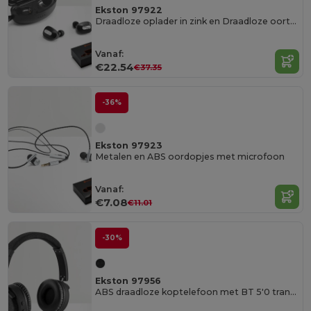
Ekston 97922
Draadloze oplader in zink en Draadloze oortelefoons in metaal en ABSacryl
Vanaf:
€22.54
€37.35
-36%
Ekston 97923
Metalen en ABS oordopjes met microfoon
Vanaf:
€7.08
€11.01
-30%
Ekston 97956
ABS draadloze koptelefoon met BT 5'0 transmissie