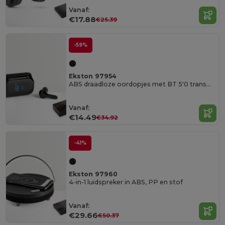
Vanaf:
€17.88
€25.39
-59%
Ekston 97954
ABS draadloze oordopjes met BT 5'0 transmissie
Vanaf:
€14.49
€34.92
-41%
Ekston 97960
4-in-1 luidspreker in ABS, PP en stof
Vanaf:
€29.66
€50.37