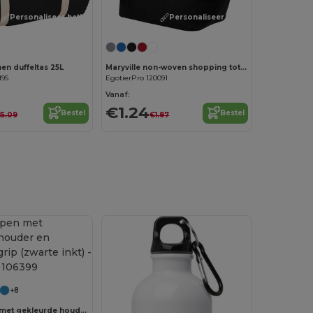
Personaliseer het!
Personaliseer het!
en duffeltas 25L
Maryville non-woven shopping tote bag 28L
195
EgotierPro 120091
Vanaf:
€1.24
Bestel
Bestel
15.09
€1.87
+8
Nash balpen met gekleurde houder en gekleurde grip (zwarte inkt)