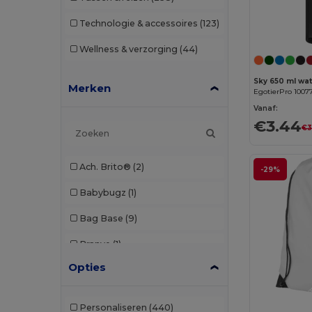
Technologie & accessoires
(123)
Wellness & verzorging
(44)
Merken
EgotierPro 1007
Vanaf:
€3.44
€3
Ach. Brito®
(2)
-29%
Babybugz
(1)
Bag Base
(9)
Branve
(1)
Opties
Buff
(1)
CamelBak
(7)
Personaliseren
(440)