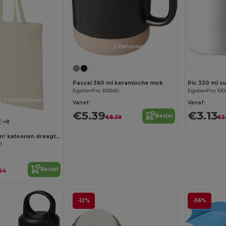
Personaliseer het!
Pascal 360 ml keramische mok
Pic 330 ml s
EgotierPro 100540
EgotierPro 100
Personaliseer het!
Vanaf:
Vanaf:
€5.39
€3.13
Bestel
€8.39
€3
+8
Madras 140 g/m² katoenen draagtas 7L
1
Bestel
24
-12%
-56%