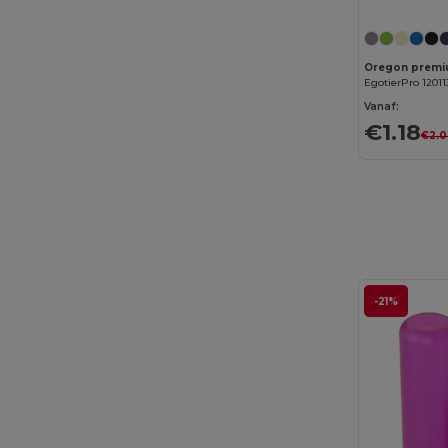
K-up
(3)
Kariban
(25)
Karlowsky
(4)
EgotierPro 12011
Vanaf:
Karst®
(4)
€1.18
€2.0
Kimood
(16)
Kooduu
(4)
Korntex
(5)
Lanyard'In
(30)
-21%
Larkwood
(1)
Larq
(4)
Les Filosophes
(5)
Luxe
(22)