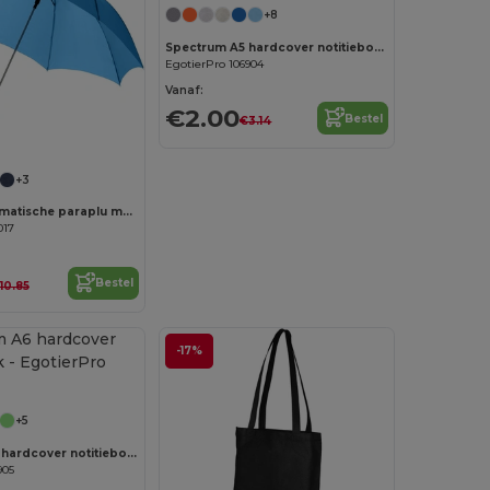
+8
Spectrum A5 hardcover notitieboek
EgotierPro 106904
Vanaf:
€2.00
Bestel
€3.14
+3
Lisa 23'' automatische paraplu met houten handvat
017
Bestel
10.85
-17%
Personaliseer het!
+5
Spectrum A6 hardcover notitieboek
905