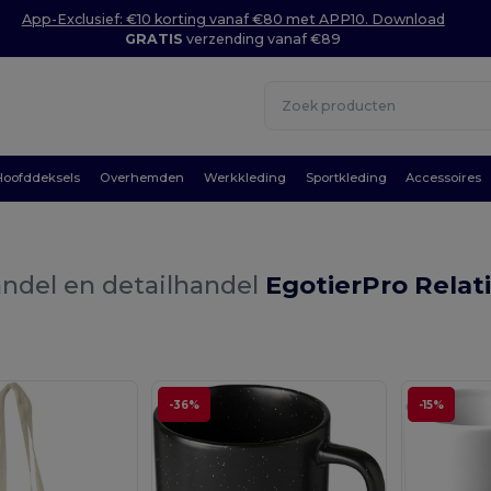
App-Exclusief: €10 korting vanaf €80 met APP10. Download
GRATIS
verzending vanaf €89
Hoofddeksels
Overhemden
Werkkleding
Sportkleding
Accessoires
ndel en detailhandel
EgotierPro Rela
-36%
-15%