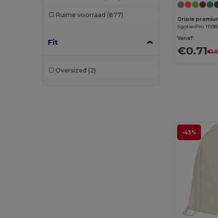
Case Logic
(10)
Ruime voorraad
(877)
Chipolo
(2)
EgotierPro 11938
Vanaf:
Fit
Egotier
(1053)
€0.71
€1.0
EgotierPro
(940)
Oversized
(2)
Ekston
(10)
Elevate NXT
(9)
GiftRetail
(1867)
Gildan
(1)
-43%
Graid™
(2)
Herschel
(7)
InfiniteBook
(7)
JournalBooks
(6)