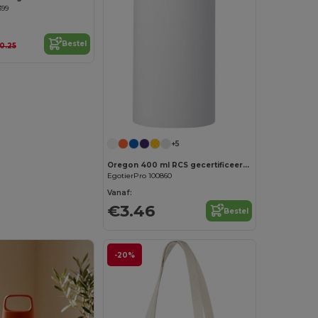
399
Bestel
0.25
+5
Oregon 400 ml RCS gecertificeerde enkelwandige roestvrijstalen waterfles met karabijnhaak
EgotierPro 100860
Vanaf:
€3.46
Bestel
-20%