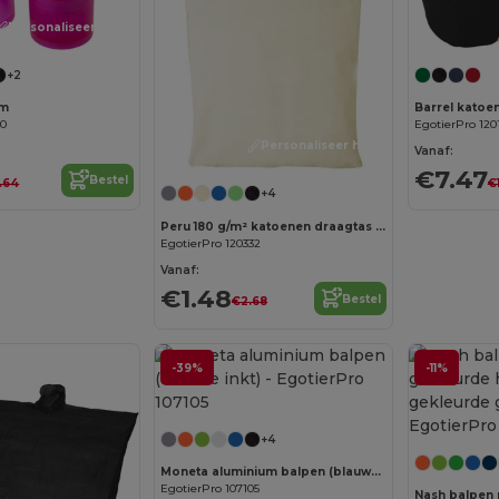
Personaliseer het!
+2
em
Barrel katoen
30
EgotierPro 120
Personaliseer het!
Vanaf:
€7.47
Bestel
.64
€
+4
Peru 180 g/m² katoenen draagtas 7L
EgotierPro 120332
Vanaf:
€1.48
Bestel
€2.68
-39%
-11%
+4
Moneta aluminium balpen (blauwe inkt)
EgotierPro 107105