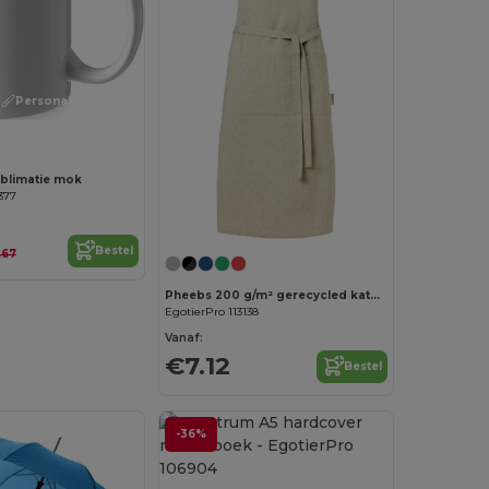
Personaliseer het!
ublimatie mok
377
Bestel
.67
Pheebs 200 g/m² gerecycled katoenen schort
EgotierPro 113138
Vanaf:
€7.12
Bestel
-36%
Personaliseer het!