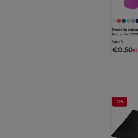
Malfini
(8)
Malfini Premium
(4)
Marksman
(26)
Deale lipbals
EgotierPro 1030
Mepal
(16)
Vanaf:
Moleskine
(43)
€0.50
€0
Mumbles
(43)
Mustaghata
(20)
Ocean Bottle
(9)
Originalhome
(16)
-29%
Parker
(27)
Pen Duick
(7)
Prixton
(19)