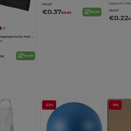
EgotierPro 106
Vanaf:
€0.37
Vanaf:
Bestel
€0.60
€0.22
€
+2
Ziva wegwerp regenponcho met opbergtasje
29
Bestel
.75
-22%
-71%