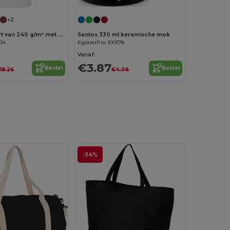
+2
Andrea schort van 240 g/m² met verstelbare nekband
Santos 330 ml keramische mok
334
EgotierPro 100378
Vanaf:
€3.87
Bestel
Bestel
18.26
€4.06
-34%