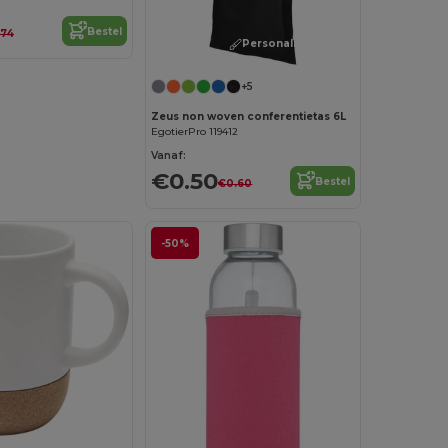
Bestel
.74
Personaliseer het!
+5
Zeus non woven conferentietas 6L
EgotierPro 119412
Vanaf:
€0.50
Bestel
€0.60
-50%