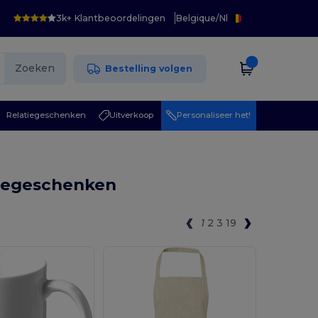
3k+ Klantbeoordelingen
Belgique
/
Nl
Zoeken
Bestelling volgen
Relatiegeschenken
Uitverkoop
Personaliseer het!
tiegeschenken
1
2
3
19