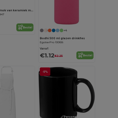
Billie 300 ml mok van keramiek met kurkdetails en matte afwerking
847
Bestel
+4
Bodhi 500 ml glazen drinkfles
EgotierPro 100656
Vanaf:
€1.12
Bestel
€2.25
-5%
Personaliseer het!