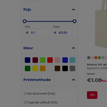
Prijs
Van
Naar
€
€
Kleur
EgotierPro 12018
Vanaf:
€1.08
Printmethode
€2.
Borduurwerk
(146)
-21%
Digitale afdruk
(155)