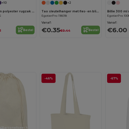
+10
+2
Oriole premium polyester rugzak 5L
Tao sleutelhanger met fles- en blikopener
5
EgotierPro 118018
EgotierPro 100
Vanaf:
Vanaf:
€0.35
€6.00
Bestel
Bestel
1
€0.44
-46%
-67%
Personaliseer het!