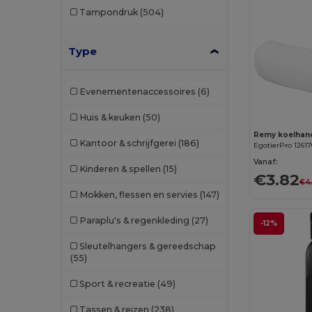
Tampondruk
(504)
Type
Evenementenaccessoires
(6)
Huis & keuken
(50)
Kantoor & schrijfgerei
(186)
EgotierPro 1261
Vanaf:
Kinderen & spellen
(15)
€3.82
€4
Mokken, flessen en servies
(147)
Paraplu's & regenkleding
(27)
-12%
Sleutelhangers & gereedschap
(55)
Sport & recreatie
(49)
Tassen & reizen
(238)