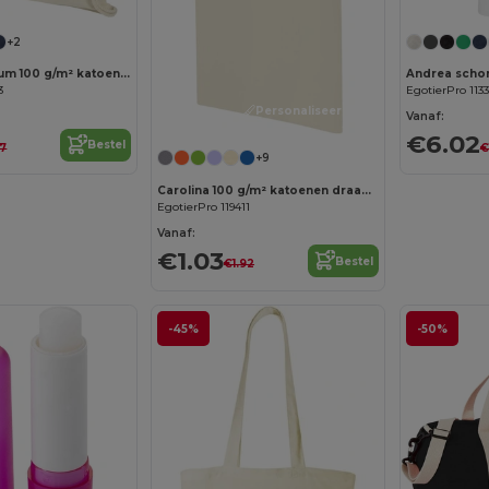
+2
Oregon premium 100 g/m² katoenen rugzak 5L
3
EgotierPro 113
Personaliseer het!
Vanaf:
€6.02
Bestel
7
€
+9
Carolina 100 g/m² katoenen draagtas 7L
EgotierPro 119411
Vanaf:
€1.03
Bestel
€1.92
-45%
-50%