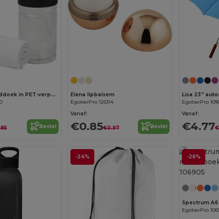
Remy koelhanddoek in PET-verpakking
Elena lipbalsem
70
EgotierPro 126314
EgotierPro 109
Vanaf:
Vanaf:
€0.85
€4.77
Bestel
Bestel
.85
€0.97
€
-24%
-26%
EgotierPro 106