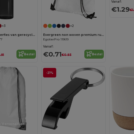
Vanaf:
€1.29
€1
Personaliseer het!
+3
+2
Sky 650 ml waterfles van gerecycled plastic
Evergreen non woven premium rugzak 5L
77
EgotierPro 119619
Vanaf:
€0.71
Bestel
Bestel
.91
€0.93
-21%
Personaliseer het!
Personaliseer het!