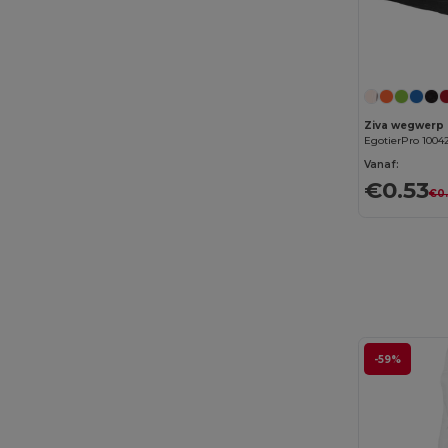
Proact
(10)
Result
(2)
RFX™
(2)
Roly
(6)
EgotierPro 1004
Roly WRK
(1)
Vanaf:
€0.53
Science4You
(22)
€0
SCX.design
(32)
Seasons
(73)
Skross
(4)
SOL'S
(12)
-59%
Splashmacs
(2)
STAC
(9)
Stamina
(1308)