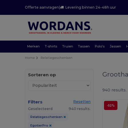
Offerte aanvragen
|
Levering binnen 24-48h uur
Merken
T-shirts
Truien
Tassen
Polo's
Jassen
Home
Relatiegeschenken
Grootha
Sorteren op
940 results.
Filters
Resetten
-52%
Geselecteerd
940 results.
Relatiegeschenken
EgotierPro