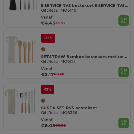
5 SERVICE RVS bestekset 5 SERVICE RVS bestekset
GiftRetail MO6149
Vanaf:
€4.43
€5.52
-32%
SETSTRAW Bamboe bestekset met rietje
GiftRetail MO6121
Vanaf:
€2.17
€3.20
-13%
CUSTA SET RVS bestekset
GiftRetail MO6336
Vanaf:
€6.05
€6.92