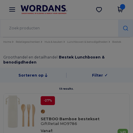
×
Wordans-app
Download app
Betere prijzen in de app!
Home
Relatiegeschenken
Huis & keuken
Lunchboxen & benodigdheden
Bestek
Groothandel en detailhandel
Bestek Lunchboxen &
benodigdheden
Sorteren op
Filter
✓
13 results.
-27%
SETBOO Bamboe bestekset
GiftRetail MO9786
Vanaf: