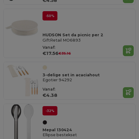
€4.58
-50%
HUDSON Set da picnic per 2
GiftRetail MO6893
Vanaf:
€17.56
€35.16
3-delige set in acaciahout
Egotier 94292
Vanaf:
€4.38
-32%
Mepal 130424
Ellipse bestekset