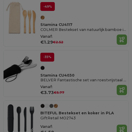
-49%
Stamina CU4117
COLMER Bestekset van natuurlijk bamboe in een natuurlijk katoenen zakje met trekkoord
Vanaf:
€1.29
€2.52
-35%
Stamina CU4030
BELVER Fantastische set van roestvrijstaal bestek gepresenteerd in een praktische neopreen etui
Vanaf:
€3.73
€5.77
BITEFUL Bestekset en koker in PLA
GiftRetail MO2743
Vanaf: