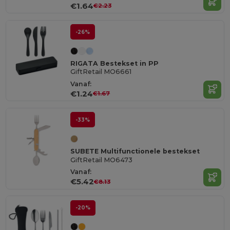
€1.64
€2.23
-26%
RIGATA Bestekset in PP
GiftRetail MO6661
Vanaf:
€1.24
€1.67
-33%
SUBETE Multifunctionele bestekset
GiftRetail MO6473
Vanaf:
€5.42
€8.13
-20%