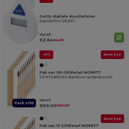
Guitty digitale douchetimer
EgotierPro 126203
Vanaf:
€2.64
€4.29
-26%
Beste Deal
Pak van 100 GiftRetail MO9877
DENTOBRUSH Bamboe tandenborstel
Vanaf:
Pack x100
€69.00
€92.29
Beste Deal
Pak van 10 GiftRetail MO9877