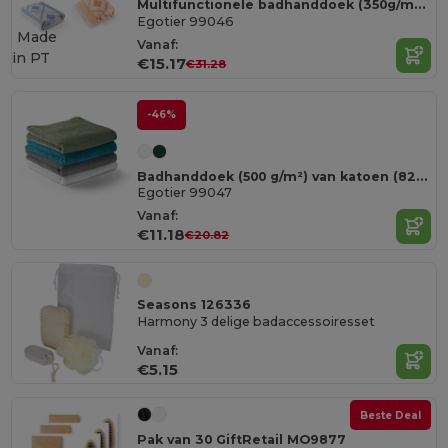
Multifunctionele badhanddoek (350g/m²) van licht en resistent katoen (85%) en gerecycleerd katoen (15%)
Egotier 99046
Made
Vanaf:
in
PT
€15.17
€31.28
-46%
Badhanddoek (500 g/m²) van katoen (82%) en gerecycleerd katoen (18%)
Egotier 99047
Vanaf:
€11.18
€20.82
Seasons 126336
Harmony 3 delige badaccessoiresset
Vanaf:
€5.15
Beste Deal
Pak van 30 GiftRetail MO9877