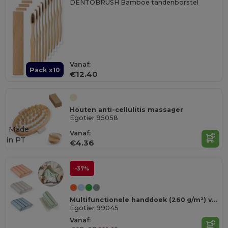
DENTOBRUSH Bamboe tandenborstel
Vanaf:
Pack x10
€12.40
Houten anti-cellulitis massager
Egotier 95058
Made
Vanaf:
in
PT
€4.36
-37%
Multifunctionele handdoek (260 g/m²) van licht en resistent katoen (90%) en gerecycled katoen (10%)
Egotier 99045
Vanaf: