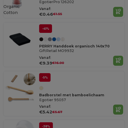
EgotierPro 126202
Organic
Vanaf:
Cotton
€0.46
€1.55
-41%
PERRY Handdoek organisch 140x70
GiftRetail MO9932
Vanaf:
€9.39
€16.00
-5%
Badborstel met bamboelichaam
Egotier 95057
Vanaf:
€5.42
€5.67
-38%