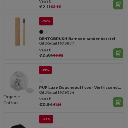
Vanaf:
€2.11
€2.66
-26%
DENTOBRUSH Bamboe tandenborstel
GiftRetail MO9877
Vanaf:
€0.69
€0.92
-19%
PUF Luxe Douchepuff voor Verfrissende Reiniging
GiftRetail MO9054
Organic
Vanaf:
Cotton
€0.94
€1.16
-43%