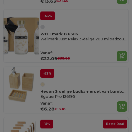
€13.63
€21.65
-43%
WELLmark 126306
Wellmark Just Relax 3-delige 200 ml badzoutcadeauset
Vanaf:
€22.09
€38.86
-52%
Hedon 3 delige badkamerset van bamboe
EgotierPro 126195
Vanaf:
€6.28
€13.18
-15%
Beste Deal