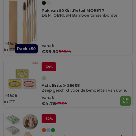
Pak van 50 GiftRetail MO9877
DENTOBRUSH Bamboe tandenborstel
Made
Vanaf:
Pack x50
in
PT
€39.50
€46.14
-39%
Ach. Brito® 35608
Zeep geschikt voor de behoeften van uw huid (100g)
Made
Vanaf:
in
PT
€4.78
€7.84
-52%