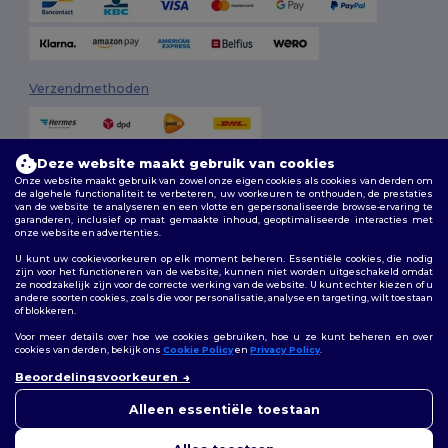
Verzendmethoden
Deze website maakt gebruik van cookies
Onze website maakt gebruik van zowel onze eigen cookies als cookies van derden om
de algehele functionaliteit te verbeteren, uw voorkeuren te onthouden, de prestaties
van de website te analyseren en een vlotte en gepersonaliseerde browse-ervaring te
garanderen, inclusief op maat gemaakte inhoud, geoptimaliseerde interacties met
onze website en advertenties.
Volg ons
U kunt uw cookievoorkeuren op elk moment beheren. Essentiële cookies, die nodig
zijn voor het functioneren van de website, kunnen niet worden uitgeschakeld omdat
ze noodzakelijk zijn voor de correcte werking van de website. U kunt echter kiezen of u
andere soorten cookies, zoals die voor personalisatie, analyse en targeting, wilt toestaan
of blokkeren.
2026. Alle rechten voorbehouden
Algemene voorwaarden
|
Aanpassingsbeleid
|
Privacybeleid
|
Voor meer details over hoe we cookies gebruiken, hoe u ze kunt beheren en over
Cookiebeleid
|
Sitemap
cookies van derden, bekijk ons
Cookie Policy
en
Privacy Policy
.
👋
Hallo
Beoordelingsvoorkeuren
Als u vragen of opmerkingen
Bruxelles
|
Anvers
|
Mortsel
|
Malines
|
Lierre
|
Turnhout
|
Geel
|
heeft, kunt u op elk gewenst
Alleen essentiële toestaan
Herentals
|
Hoogstraten
|
Bruges
moment contact met ons
opnemen. Onze chatbot staat