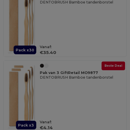
DENTOBRUSH Bamboe tandenborstel
Vanaf:
Pack x30
€35.40
Beste Deal
Pak van 3 GiftRetail MO9877
DENTOBRUSH Bamboe tandenborstel
Vanaf:
Pack x3
€4.14