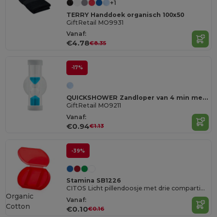
+1
TERRY Handdoek organisch 100x50
GiftRetail MO9931
Vanaf:
€4.78
€8.35
-17%
QUICKSHOWER Zandloper van 4 min met zuignap
GiftRetail MO9211
Vanaf:
€0.94
€1.13
-39%
Stamina SB1226
CITOS Licht pillendoosje met drie compartimenten
Organic
Vanaf:
Cotton
€0.10
€0.16