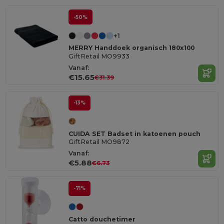
-50%
+1
MERRY Handdoek organisch 180x100
GiftRetail MO9933
Vanaf:
€15.65
€31.39
-13%
CUIDA SET Badset in katoenen pouch
GiftRetail MO9872
Vanaf:
€5.88
€6.73
-71%
Catto douchetimer