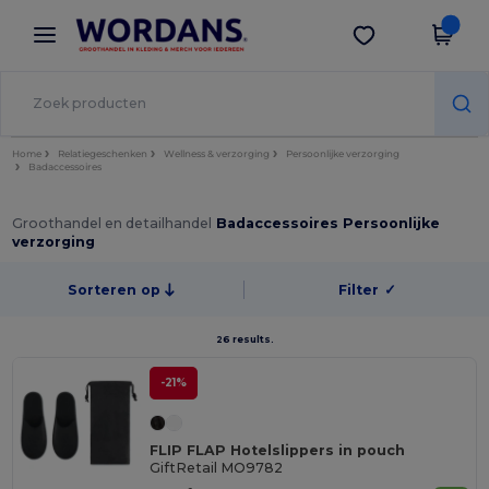
×
Wordans-app
Download app
Betere prijzen in de app!
Home
Relatiegeschenken
Wellness & verzorging
Persoonlijke verzorging
Badaccessoires
Groothandel en detailhandel
Badaccessoires Persoonlijke
verzorging
Sorteren op
Filter
✓
26 results.
-21%
FLIP FLAP Hotelslippers in pouch
GiftRetail MO9782