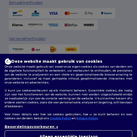
Betaalmethoden
Verzendmethoden
Deze website maakt gebruik van cookies
Onze website maakt gebruik van zowel onze eigen cookies als cookies van derden om
de algehele functionaliteit te verbeteren, uw voorkeuren te onthouden, de prestaties
van de website te analyseren en een vlotte en gepersonaliseerde browse-ervaring te
garanderen, inclusief op maat gemaakte inhoud, geoptimaliseerde interacties met
onze website en advertenties.
Volg ons
U kunt uw cookievoorkeuren op elk moment beheren. Essentiële cookies, die nodig
zijn voor het functioneren van de website, kunnen niet worden uitgeschakeld omdat
ze noodzakelijk zijn voor de correcte werking van de website. U kunt echter kiezen of u
andere soorten cookies, zoals die voor personalisatie, analyse en targeting, wilt toestaan
of blokkeren.
2026. Alle rechten voorbehouden
Algemene voorwaarden
|
Aanpassingsbeleid
|
Privacybeleid
|
Voor meer details over hoe we cookies gebruiken, hoe u ze kunt beheren en over
Cookiebeleid
|
Sitemap
cookies van derden, bekijk ons
Cookie Policy
en
Privacy Policy
.
👋
Hallo
Beoordelingsvoorkeuren
Als u vragen of opmerkingen
Bruxelles
|
Anvers
|
Mortsel
|
Malines
|
Lierre
|
Turnhout
|
Geel
|
heeft, kunt u op elk gewenst
Alleen essentiële toestaan
Herentals
|
Hoogstraten
|
Bruges