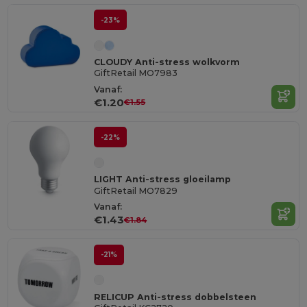
-23%
CLOUDY Anti-stress wolkvorm
GiftRetail MO7983
Vanaf:
€1.20
€1.55
-22%
LIGHT Anti-stress gloeilamp
GiftRetail MO7829
Vanaf:
€1.43
€1.84
-21%
RELICUP Anti-stress dobbelsteen