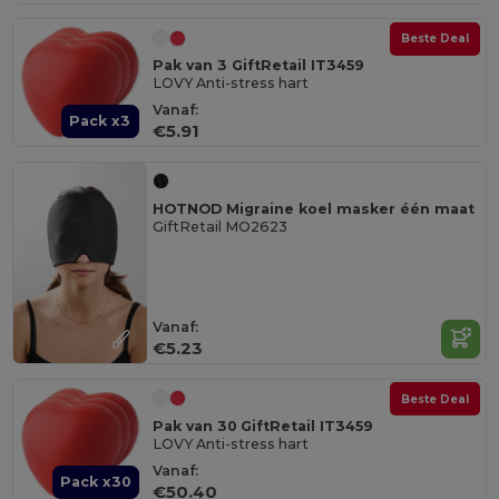
Beste Deal
Pak van 3 GiftRetail IT3459
LOVY Anti-stress hart
Vanaf:
Pack x3
€5.91
HOTNOD Migraine koel masker één maat
GiftRetail MO2623
Vanaf:
€5.23
Beste Deal
Pak van 30 GiftRetail IT3459
LOVY Anti-stress hart
Vanaf:
Pack x30
€50.40