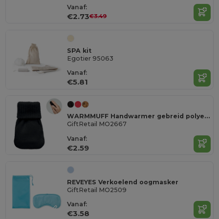
Vanaf:
€2.73
€3.49
SPA kit
Egotier 95063
Vanaf:
€5.81
WARMMUFF Handwarmer gebreid polyester
GiftRetail MO2667
Vanaf:
€2.59
REVEYES Verkoelend oogmasker
GiftRetail MO2509
Vanaf:
€3.58