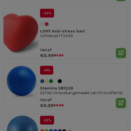
-22%
LOVY Anti-stress hart
GiftRetail IT3459
Vanaf:
€0.99
€1.26
-41%
Stamina SB1228
SEYKU Stressbal gemaakt van PU in effen kleur
Vanaf:
€0.55
€0.93
-22%