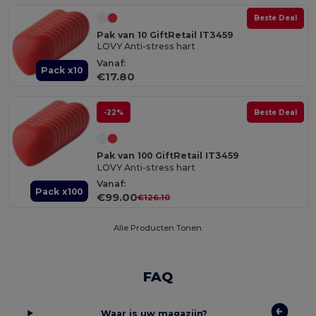
Beste Deal
Pak van 10 GiftRetail IT3459
LOVY Anti-stress hart
Vanaf:
Pack x10
€17.80
-22%
Beste Deal
Pak van 100 GiftRetail IT3459
LOVY Anti-stress hart
Vanaf:
Pack x100
€99.00
€126.10
Alle Producten Tonen.
FAQ
Waar is uw magazijn?