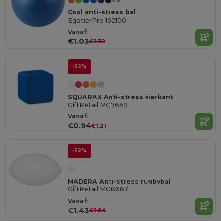
+3
Cool anti-stress bal
EgotierPro 102100
Vanaf:
€1.03
€1.32
-22%
SQUARAX Anti-stress vierkant
GiftRetail MO7659
Vanaf:
€0.94
€1.21
-22%
MADERA Anti-stress rugbybal
GiftRetail MO8687
Vanaf:
€1.43
€1.84