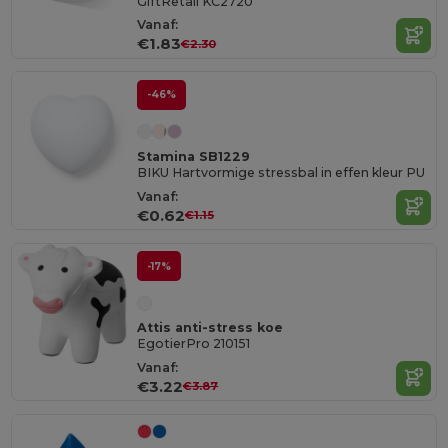
GiftRetail KC2720
Vanaf:
€1.83
€2.30
-46%
Stamina SB1229
BIKU Hartvormige stressbal in effen kleur PU
Vanaf:
€0.62
€1.15
-17%
Attis anti-stress koe
EgotierPro 210151
Vanaf:
€3.22
€3.87