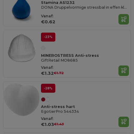
Stamina AS1232
DONA Druppelvormige stressbal in effen kleur PU
Vanaf:
€0.62
-23%
MINEROSTRESS Anti-stress
GiftRetail MO8685
Vanaf:
€1.32
€1.72
-28%
Anti-stress hart
EgotierPro 544334
Vanaf:
€1.03
€1.43