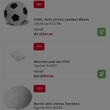
-18%
GOAL Anti-stress voetbal Ø6cm
GiftRetail KC2718
Vanaf:
€1.03
€1.26
-13%
Warmte pad van PVC
Egotier 94353
Vanaf:
€0.89
€1.02
-22%
Barrie anti-stress hersens
EgotierPro 210150