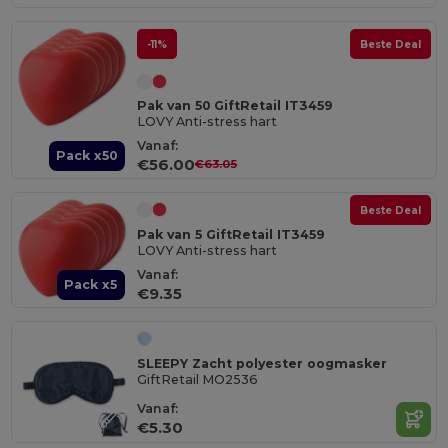
-11%
Beste Deal
Pak van 50 GiftRetail IT3459
LOVY Anti-stress hart
Vanaf:
Pack x50
€56.00
€63.05
Beste Deal
Pak van 5 GiftRetail IT3459
LOVY Anti-stress hart
Vanaf:
Pack x5
€9.35
SLEEPY Zacht polyester oogmasker
GiftRetail MO2536
Vanaf:
€5.30