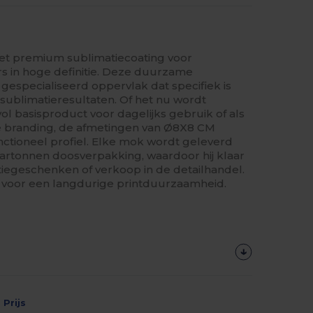
t premium sublimatiecoating voor
s in hoge definitie. Deze duurzame
especialiseerd oppervlak dat specifiek is
sublimatieresultaten. Of het nu wordt
vol basisproduct voor dagelijks gebruik of als
e branding, de afmetingen van Ø8X8 CM
ctioneel profiel. Elke mok wordt geleverd
kartonnen doosverpakking, waardoor hij klaar
latiegeschenken of verkoop in de detailhandel.
 voor een langdurige printduurzaamheid.
Prijs