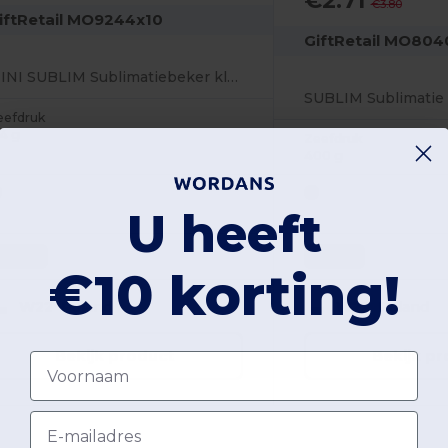
€2.71
€3.80
iftRetail MO9244x10
GiftRetail MO804
MINI SUBLIM Sublimatiebeker klein
SUBLIM Sublimatie
eefdruk
14 g
Zeefdruk
400 g
U heeft
Unique
Unique
€10 korting!
W22
Poland
W22
Poland
Bekijk product
Bekijk p
Voornaam
Email