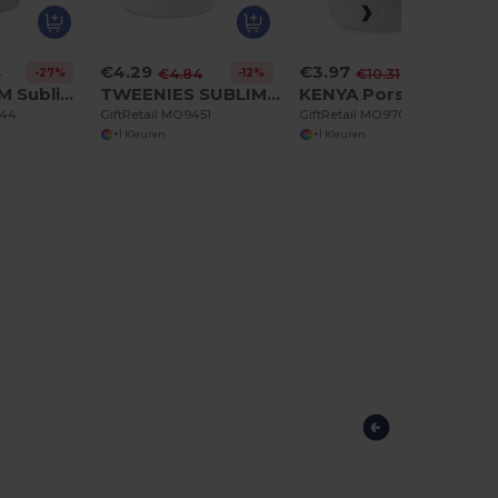
€4.29
€3.97
-27%
-12%
-62%
7
€4.84
€10.31
MINI SUBLIM Sublimatiebeker klein
TWEENIES SUBLIM Keramische sublimatie beker
KENYA Porseleinen Mok met Bamboe Deksel en Lepel
244
GiftRetail MO9451
GiftRetail MO9708
+1 Kleuren
+1 Kleuren