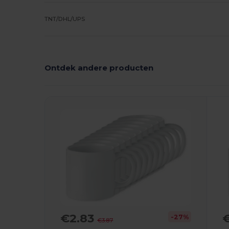
TNT/DHL/UPS
Ontdek andere producten
€2.83
-27%
€3.87