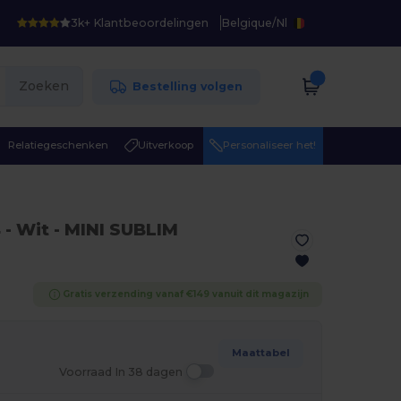
3k+ Klantbeoordelingen
Belgique
/
Nl
Zoeken
Bestelling volgen
Relatiegeschenken
Uitverkoop
Personaliseer het!
4
- Wit
- MINI SUBLIM
Gratis verzending vanaf €149 vanuit dit magazijn
Maattabel
Voorraad In 38 dagen