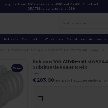
App-Exclusief: €10 korting vanaf €80 met APP10. Download
GRATIS
verzending vanaf €89
Hoofddeksels
Overhemden
Werkkleding
Sportkleding
Accessoires
ies
Drinkwaren
Mokken & reisbekers
GiftRetail MO9244x100
Pak van 100
GiftRetail
MO924
Sublimatiebeker klein
W22
Vanaf
€283.00
|
incl. BTW
€233.88
zonder BTW