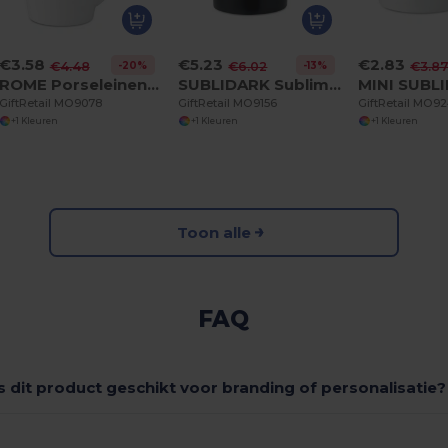
€3.58
€5.23
€2.83
-20%
-13%
€4.48
€6.02
€3.8
ROME Porseleinen mok 250 ml
SUBLIDARK Sublimatie beker 300ml
GiftRetail MO9078
GiftRetail MO9156
GiftRetail MO9
+1 Kleuren
+1 Kleuren
+1 Kleuren
Toon alle
FAQ
Is dit product geschikt voor branding of personalisatie?