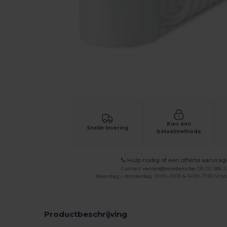
Vraag een offerte op maat aan voor 
Kies een
Snelle levering
betaalmethode
Hulp nodig of een offerte aanvra
Contact
ventes@wordans.be
OR
02 586 2
Maandag – donderdag: 10:00–13:00 & 14:00–17:30 Vrijd
Productbeschrijving