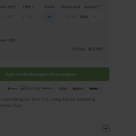
144-287
288 +
Meer
Voorraad
Aantal *
+
2.83
2.83
999+
100
x
€
€
van 100.
Totaal:
€0.00
Aan winkelwagen toevoegen
 voordelig en btw vrij, voeg bij uw betaling
ummer toe.