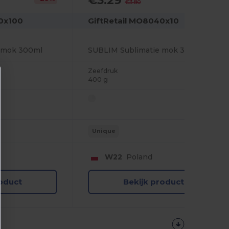
€3.29
€3.80
0x100
GiftRetail MO8040x10
 mok 300ml
SUBLIM Sublimatie mok 300ml
Zeefdruk
400 g
Unique
W22
Poland
roduct
Bekijk product