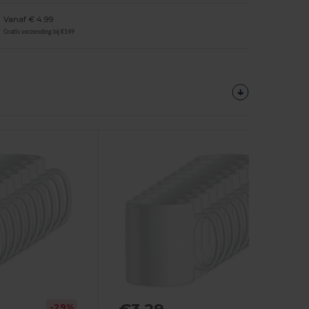
Vanaf € 4.99
Gratis verzending bij €149
Personaliseer
Het!
-29%
-13%