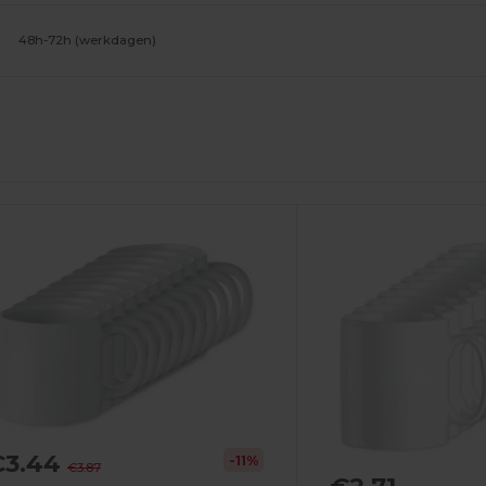
48h-72h (werkdagen)
Personaliseer
Het!
€3.44
-11%
€3.87