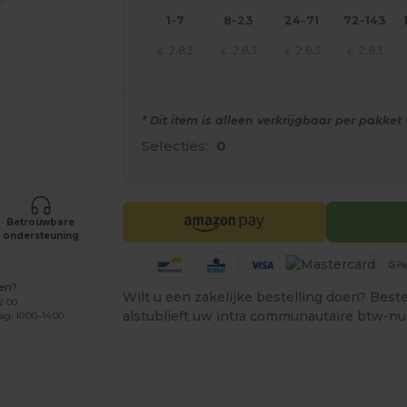
1-7
8-23
24-71
72-143
2.83
2.83
2.83
2.83
€
€
€
€
* Dit item is alleen verkrijgbaar per pakket 
je producten
Selecties:
0
Betrouwbare
ondersteuning
gen?
Wilt u een zakelijke bestelling doen? Bestel
2 00
alstublieft uw intra communautaire btw-n
ag: 10:00–14:00