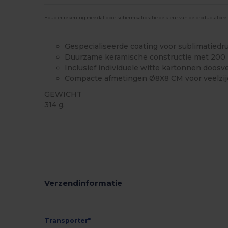
Houd er rekening mee dat door schermkalibratie de kleur van de productafbee
Gespecialiseerde coating voor sublimatiedru
Duurzame keramische constructie met 200 m
Inclusief individuele witte kartonnen doos
Compacte afmetingen Ø8X8 CM voor veelzij
GEWICHT
314 g.
Ruime voorraad
Verzendinformatie
Transporter*