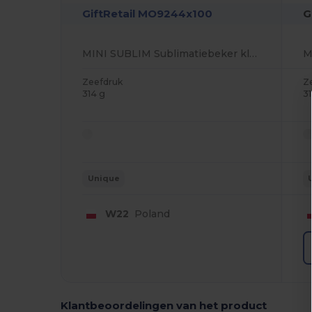
GiftRetail MO9244x100
G
MINI SUBLIM Sublimatiebeker klein
Zeefdruk
Z
314 g
3
Unique
W22
Poland
Klantbeoordelingen van het product