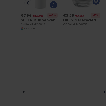
€7.94
€3.58
-43%
-21%
€13.96
€4.52
SFEER Dubbelwandige sublimatie beker
DILLY Gerecycled glas 420 ml
GiftRetail MO6644
GiftRetail MO6657
+1 Kleuren