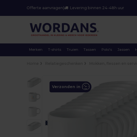
Offerte aanvragen
|
Levering binnen 24-48h uur
Merken
T-shirts
Truien
Tassen
Polo's
Jassen
Home
Relatiegeschenken
Mokken, flessen en serv
Verzonden in