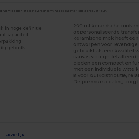
lding mogelijk niet exact overeenkomt met de daadwerkelijke productkleur.
200 ml keramische mok me
k in hoge definitie
gepersonaliseerde transfer
l capaciteit
keramische mok heeft een g
verpakking
ontworpen voor levendige 
dig gebruik
gebruikt als een kwaliteits
canvas
voor gedetailleerd
bieden een compact en fun
met een individuele witte 
is voor bulkdistributie, re
De premium coating zorgt
Levertijd