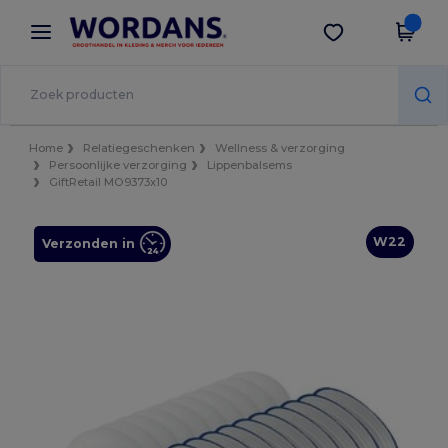
×
Wordans-app
Download app
Betere prijzen in de app!
Home
Relatiegeschenken
Wellness & verzorging
Persoonlijke verzorging
Lippenbalsems
GiftRetail MO9373x10
W22
Verzonden in