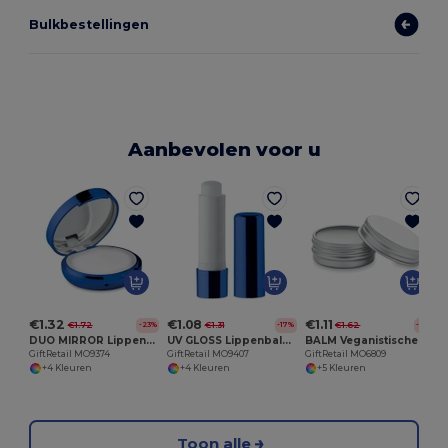
Bulkbestellingen
Aanbevolen voor u
G
€1.32
€1.08
€1.11
€1.72
€1.31
€1.62
-23%
-17%
-31%
DUO MIRROR Lippenbalsem spiegel
UV GLOSS Lippenbalsem
BALM Veganistische lippenbalsem
GiftRetail MO9374
GiftRetail MO9407
GiftRetail MO6809
+4 Kleuren
+4 Kleuren
+5 Kleuren
Toon alle