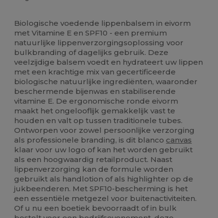
Ruime voorraad
Biologische voedende lippenbalsem in eivorm
met Vitamine E en SPF10 - een premium
natuurlijke lippenverzorgingsoplossing voor
bulkbranding of dagelijks gebruik. Deze
veelzijdige balsem voedt en hydrateert uw lippen
met een krachtige mix van gecertificeerde
biologische natuurlijke ingrediënten, waaronder
beschermende bijenwas en stabiliserende
vitamine E. De ergonomische ronde eivorm
maakt het ongelooflijk gemakkelijk vast te
houden en valt op tussen traditionele tubes.
Ontworpen voor zowel persoonlijke verzorging
als professionele branding, is dit blanco
canvas
klaar voor uw logo of kan het worden gebruikt
als een hoogwaardig retailproduct. Naast
lippenverzorging kan de formule worden
gebruikt als handlotion of als highlighter op de
jukbeenderen. Met SPF10-bescherming is het
een essentiële metgezel voor buitenactiviteiten.
Of u nu een boetiek bevoorraadt of in bulk
bestelt voor een bedrijfsevenement, deze