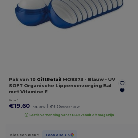
Pak van 10
GiftRetail
MO9373
- Blauw
- UV
SOFT Organische Lippenverzorging Bal
met Vitamine E
Vanaf
€19.60
|
incl. BTW
€16.20
zonder BTW
Gratis verzending vanaf €149 vanuit dit magazijn
Kies een kleur:
Toon alle
+ 3