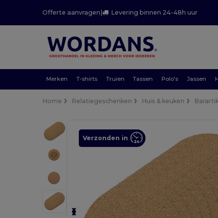
Offerte aanvragen
|
Levering binnen 24-48h uur
Merken
T-shirts
Truien
Tassen
Polo's
Jassen
Home
Relatiegeschenken
Huis & keuken
Bararti
Verzonden in