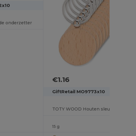
2x10
e onderzetter
€1.16
GiftRetail MO9773x10
TOTY WOOD Houten sleutelhanger rond
15 g