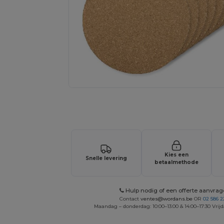
Vraag een offerte op maat aan voor 
Kies een
Snelle levering
betaalmethode
Hulp nodig of een offerte aanvra
Contact
ventes@wordans.be
OR
02 586 2
Maandag – donderdag: 10:00–13:00 & 14:00–17:30 Vrijd