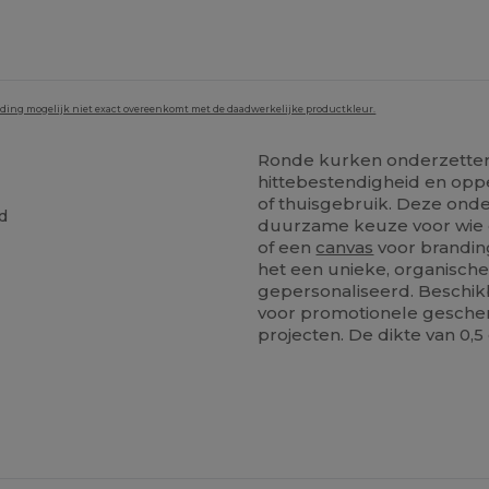
lding mogelijk niet exact overeenkomt met de daadwerkelijke productkleur.
Ronde kurken onderzetter 
hittebestendigheid en opp
of thuisgebruik. Deze onde
d
duurzame keuze voor wie o
of een
canvas
voor brandin
het een unieke, organisch
gepersonaliseerd. Beschikba
voor promotionele gesche
projecten. De dikte van 0,