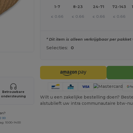
1-7
8-23
24-71
72-143
0.66
0.66
0.66
0.66
€
€
€
€
* Dit item is alleen verkrijgbaar per pakket 
Selecties:
0
je producten
Betrouwbare
Wilt u een zakelijke bestelling doen? Bestel
ondersteuning
alstublieft uw intra communautaire btw-n
gen?
2 00
ag: 10:00–14:00