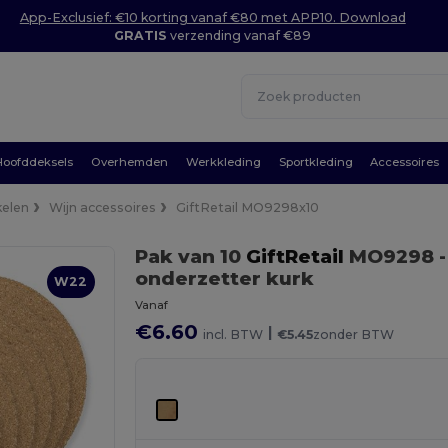
App-Exclusief: €10 korting vanaf €80 met APP10. Download
GRATIS
verzending vanaf €89
Hoofddeksels
Overhemden
Werkkleding
Sportkleding
Accessoires
kelen
Wijn accessoires
GiftRetail MO9298x10
Pak van 10
GiftRetail
MO9298
onderzetter kurk
W22
Vanaf
€6.60
|
incl. BTW
€5.45
zonder BTW