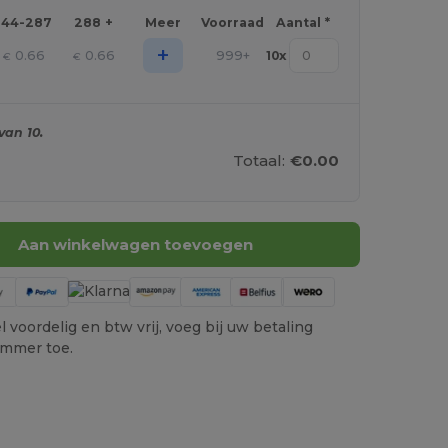
144-287
288 +
Meer
Voorraad
Aantal *
+
0.66
0.66
999+
10
x
€
€
van 10.
Totaal:
€0.00
Aan winkelwagen toevoegen
 voordelig en btw vrij, voeg bij uw betaling
ummer toe.