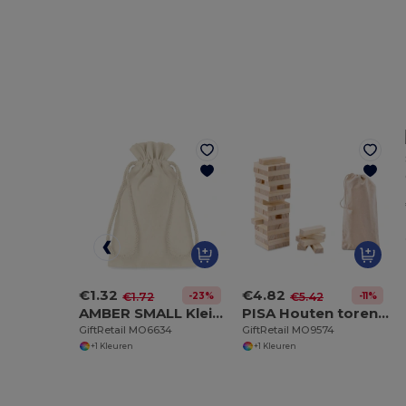
€1.32
€4.82
-23%
-11%
€1.72
€5.42
AMBER SMALL Klein biokatoen geschenkzakje
PISA Houten toren spel
GiftRetail MO6634
GiftRetail MO9574
+1 Kleuren
+1 Kleuren