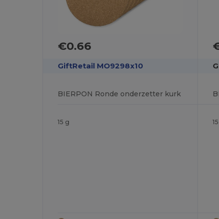
€0.66
GiftRetail MO9298x10
G
BIERPON Ronde onderzetter kurk
B
15 g
15