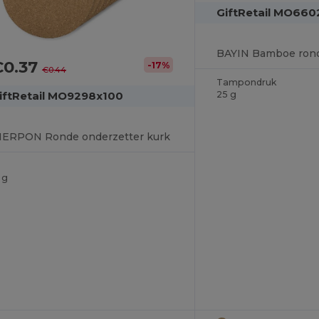
GiftRetail MO660
BAYIN Bamboe rond
€0.37
-17%
€0.44
Tampondruk
iftRetail MO9298x100
25 g
IERPON Ronde onderzetter kurk
 g