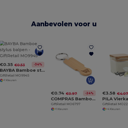
Aanbevolen voor u
€0.35
-34%
€0.53
BAYBA Bamboe stylus balpen
GiftRetail MO9945
+1 Kleuren
€0.74
€3.58
-24%
€0.97
€4.0
COMPRAS Bamboe winkelwagenmuntje
GiftRetail MO6797
GiftRetail MO22
+1 Kleuren
+4 Kleuren