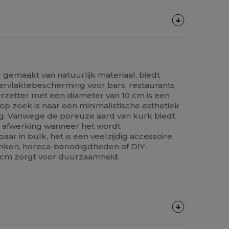
gemaakt van natuurlijk materiaal, biedt
ervlaktebescherming voor bars, restaurants
rzetter met een diameter van 10 cm is een
p zoek is naar een minimalistische esthetiek
g. Vanwege de poreuze aard van kurk biedt
e afwerking wanneer het wordt
ar in bulk, het is een veelzijdig accessoire
nken, horeca-benodigdheden of DIY-
5 cm zorgt voor duurzaamheid.