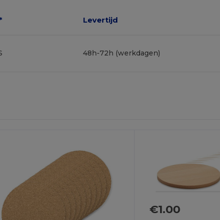
*
Levertijd
S
48h-72h (werkdagen)
Personaliseer
Het!
€1.00