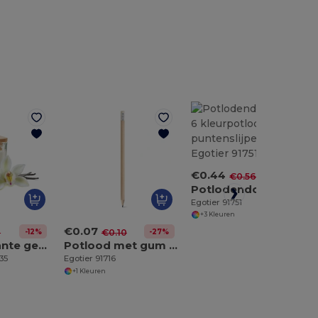
€0.44
-21%
€0.56
Potlodendoos met 6 kleurpotloden met puntenslijper
Egotier 91751
+3 Kleuren
€0.07
-12%
-27%
7
€0.10
PILA Vierkante geurkaars 50gr
Potlood met gum en hardheid HB
35
Egotier 91716
+1 Kleuren