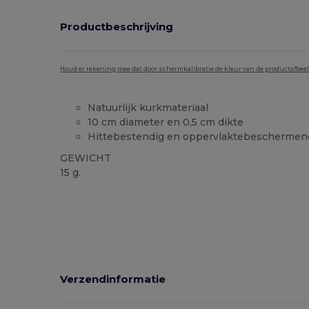
Productbeschrijving
Houd er rekening mee dat door schermkalibratie de kleur van de productafbee
Natuurlijk kurkmateriaal
10 cm diameter en 0,5 cm dikte
Hittebestendig en oppervlaktebeschermen
GEWICHT
15 g.
Ruime voorraad
Verzendinformatie