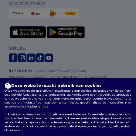
Verzendmethoden
Volg ons
2026. Alle rechten voorbehouden
Algemene voorwaarden
|
Aanpassingsbeleid
|
Privacybeleid
|
Cookiebeleid
|
Sitemap
Deze website maakt gebruik van cookies
Onze website maakt gebruik van zowel onze eigen cookies als cookies van derden om
de algehele functionaliteit te verbeteren, uw voorkeuren te onthouden, de prestaties
Bruxelles
|
Anvers
|
Mortsel
|
Malines
|
Lierre
|
Turnhout
|
Geel
|
van de website te analyseren en een vlotte en gepersonaliseerde browse-ervaring te
Herentals
|
Hoogstraten
|
Bruges
garanderen, inclusief op maat gemaakte inhoud, geoptimaliseerde interacties met
onze website en advertenties.
U kunt uw cookievoorkeuren op elk moment beheren. Essentiële cookies, die nodig
zijn voor het functioneren van de website, kunnen niet worden uitgeschakeld omdat
ze noodzakelijk zijn voor de correcte werking van de website. U kunt echter kiezen of u
andere soorten cookies, zoals die voor personalisatie, analyse en targeting, wilt toestaan
of blokkeren.