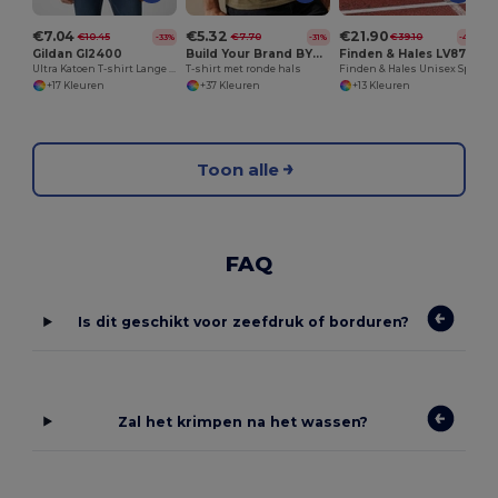
€7.04
€5.32
€21.90
€10.45
€7.70
€39.10
-33%
-31%
-44%
Gildan GI2400
Build Your Brand BY004
Finden & Hales LV871
Ultra Katoen T-shirt Lange Mouw voor volwassenen
T-shirt met ronde hals
Finden & Hales Unisex Sportieve Comfort Jas
+17 Kleuren
+37 Kleuren
+13 Kleuren
Toon alle
FAQ
Is dit geschikt voor zeefdruk of borduren?
Zal het krimpen na het wassen?