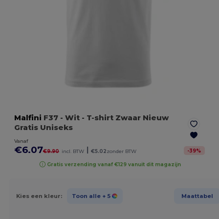
Malfini
F37
- Wit
- T-shirt Zwaar Nieuw
Gratis Uniseks
Vanaf
€6.07
|
-
39
%
€9.90
incl. BTW
€5.02
zonder BTW
Gratis verzending vanaf €129 vanuit dit magazijn
Kies een kleur:
Toon alle
+ 5
Maattabel