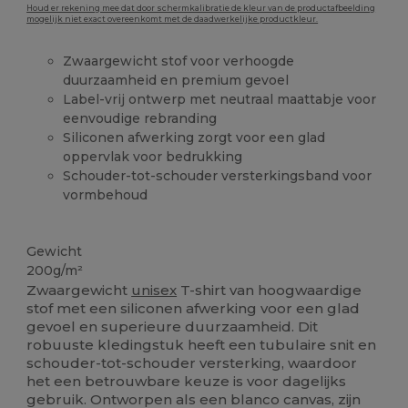
Houd er rekening mee dat door schermkalibratie de kleur van de productafbeelding
mogelijk niet exact overeenkomt met de daadwerkelijke productkleur.
Zwaargewicht stof voor verhoogde
duurzaamheid en premium gevoel
Label-vrij ontwerp met neutraal maattabje voor
eenvoudige rebranding
Siliconen afwerking zorgt voor een glad
oppervlak voor bedrukking
Schouder-tot-schouder versterkingsband voor
vormbehoud
Ruime voorraad
Gewicht
200g/m²
Zwaargewicht
unisex
T-shirt van hoogwaardige
stof met een siliconen afwerking voor een glad
gevoel en superieure duurzaamheid. Dit
robuuste kledingstuk heeft een tubulaire snit en
schouder-tot-schouder versterking, waardoor
het een betrouwbare keuze is voor dagelijks
gebruik. Ontworpen als een blanco canvas, zijn