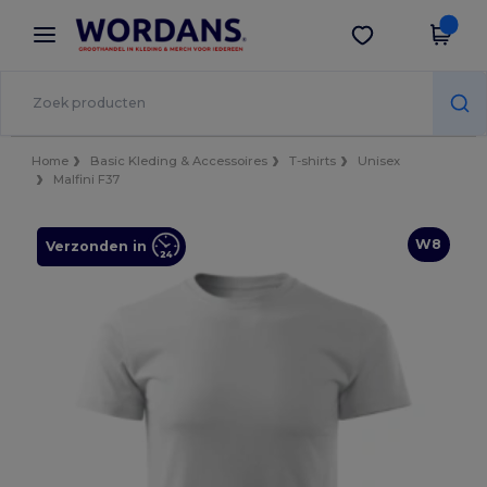
×
Wordans-app
Download app
Betere prijzen in de app!
Home
Basic Kleding & Accessoires
T-shirts
Unisex
Malfini F37
W8
Verzonden in