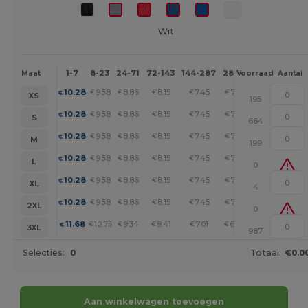
Wit
1-7
8-23
24-71
72-143
144-287
288 +
Meer
Maat
Voorraad
Aantal
+
10.28
9.58
8.86
8.15
7.45
7.09
€
€
€
€
€
€
XS
195
+
10.28
9.58
8.86
8.15
7.45
7.09
€
€
€
€
€
€
S
664
+
10.28
9.58
8.86
8.15
7.45
7.09
€
€
€
€
€
€
M
199
+
10.28
9.58
8.86
8.15
7.45
7.09
€
€
€
€
€
€
L
0
+
10.28
9.58
8.86
8.15
7.45
7.09
€
€
€
€
€
€
XL
4
+
10.28
9.58
8.86
8.15
7.45
7.09
€
€
€
€
€
€
2XL
0
+
11.68
10.75
9.34
8.41
7.01
6.07
€
€
€
€
€
€
3XL
987
Selecties:
0
Totaal:
€0.0
Aan winkelwagen toevoegen