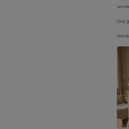
worde
Dus g
Worda