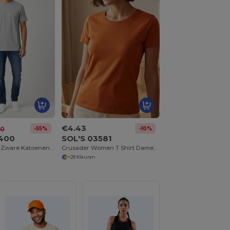
€4.43
-55%
-10%
20
N400
SOL'S 03581
Gildan GN400 Zware Katoenen T-Shirt
Crusader Women T Shirt Dames Jersey Ronde Hals Getailleerd
+28 Kleuren