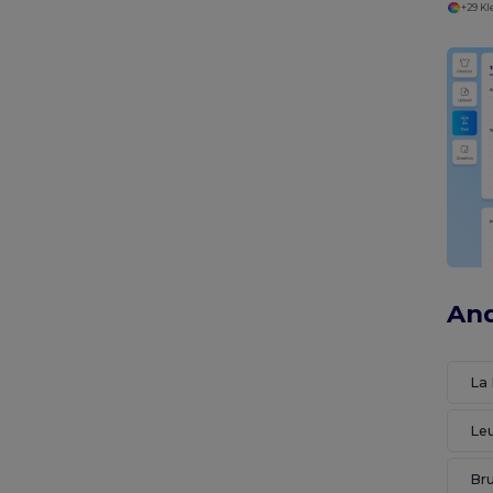
+29 K
And
La 
Le
Bru