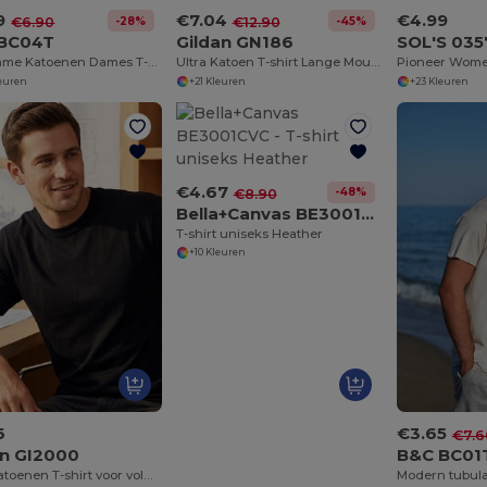
9
€7.04
€4.99
-28%
-45%
€6.90
€12.90
BC04T
Gildan GN186
SOL'S 035
Duurzame Katoenen Dames T-shirt Collectie
Ultra Katoen T-shirt Lange Mouw voor volwassenen
leuren
+21 Kleuren
+23 Kleuren
€4.67
-48%
€8.90
Bella+Canvas BE3001CVC
T-shirt uniseks Heather
+10 Kleuren
6
€3.65
€7.6
an GI2000
B&C BC01
Ultra-katoenen T-shirt voor volwassenen