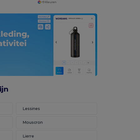
+9 Kleuren
ijn
Lessines
Mouscron
Lierre