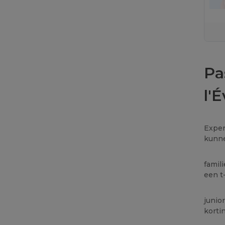
Pa
l'
Exper
kunne
famil
een t
junio
korti