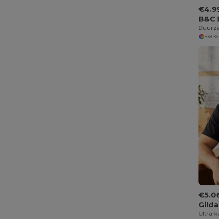
€4.9
B&C 
+39 K
€5.0
Gild