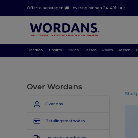
Offerte aanvragen
|
Levering binnen 24-48h uur
Merken
T-shirts
Truien
Tassen
Polo's
Jassen
Over Wordans
Start
Over ons
Betalingsmethodes
Leverings methodes