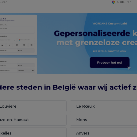
leuren
+41 Kleuren
ere steden in België waar wij actief z
Louvière
Le Rœulx
uze-en-Hainaut
Mons
xelles
Anvers