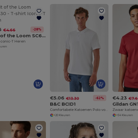
6
-28%
€4.66
Fruit of the Loom SC61430
 Iconic-T Heren
euren
€5.06
€4.23
-62%
€13.30
€7.6
B&C BCID1
Gildan GN
Comfortabele Katoenen Polo voor Heren
+20 Kleuren
+54 Kleuren