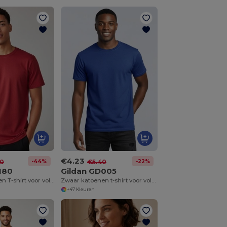
€4.23
-44%
-22%
0
€5.40
180
Gildan GD005
Zwaar katoenen T-shirt voor volwassenen
Zwaar katoenen t-shirt voor volwassenen
+47 Kleuren