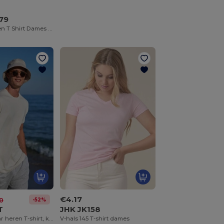
79
Pioneer Women T Shirt Dames Jersey Ronde Hals Getailleerd
€4.17
-52%
0
T
JHK JK158
Modern tubular heren T-shirt, katoen
V-hals 145 T-shirt dames