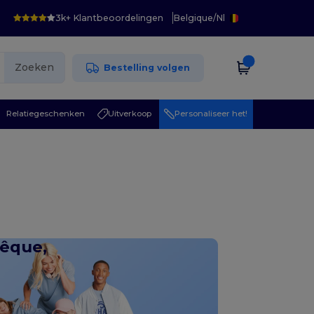
3k+ Klantbeoordelingen
Belgique
/
Nl
Zoeken
Bestelling volgen
Relatiegeschenken
Uitverkoop
Personaliseer het!
vêque,