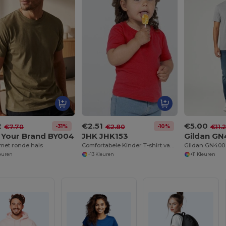
2
€2.51
€5.00
-31%
-10%
€7.70
€2.80
€11.
d Your Brand BY004
JHK JHK153
Gildan G
 met ronde hals
Comfortabele Kinder T-shirt van JHK Katoen
leuren
+13 Kleuren
+11 Kleuren