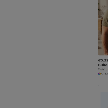
€5.3
Buil
T-shirt
+37 K