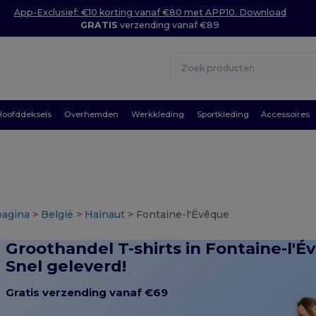
App-Exclusief: €10 korting vanaf €80 met APP10. Download
GRATIS
verzending vanaf €89
Hoofddeksels
Overhemden
Werkkleding
Sportkleding
Accessoires
pagina
>
België
>
Hainaut
> Fontaine-l'Évêque
Groothandel T-shirts in Fontaine-l'É
Snel geleverd!
Gratis verzending vanaf €69