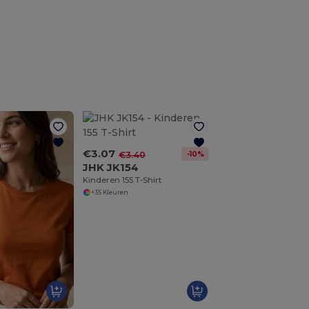
€3.07
-10%
€3.40
JHK JK154
Kinderen 155 T-Shirt
+35 Kleuren