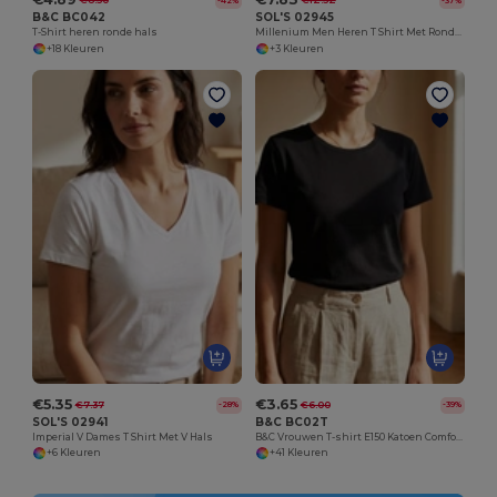
€8.50
€12.52
-42%
-37%
B&C BC042
SOL'S 02945
T-Shirt heren ronde hals
Millenium Men Heren T Shirt Met Ronde Hals
+18 Kleuren
+3 Kleuren
€5.35
€3.65
€7.37
€6.00
-28%
-39%
SOL'S 02941
B&C BC02T
Imperial V Dames T Shirt Met V Hals
B&C Vrouwen T-shirt E150 Katoen Comfort
+6 Kleuren
+41 Kleuren