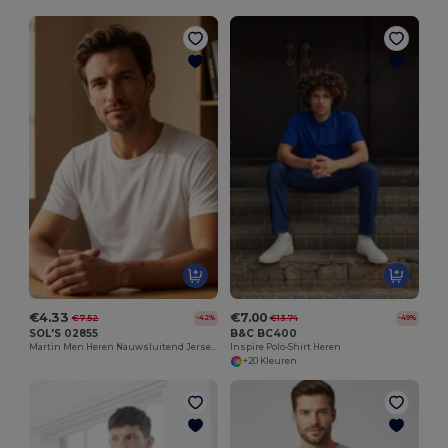
€4.33
€7.00
€7.52
€13.74
-42%
-49%
SOL'S 02855
B&C BC400
Martin Men Heren Nauwsluitend Jersey T Shirt Met Ronde Hals
Inspire Polo-Shirt Heren
+20 Kleuren