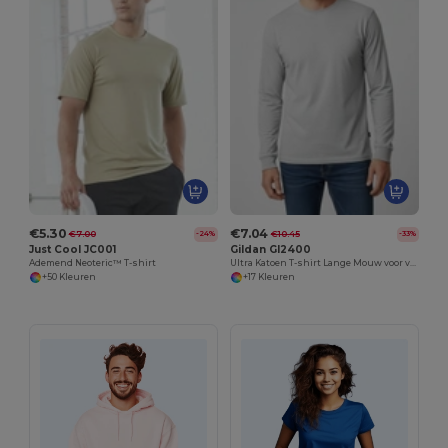
€5.30
€7.04
€7.00
€10.45
-24%
-33%
Just Cool JC001
Gildan GI2400
Ademend Neoteric™ T-shirt
Ultra Katoen T-shirt Lange Mouw voor volwassenen
+50 Kleuren
+17 Kleuren