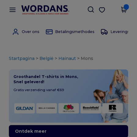
×
Wordans-app
Download app
Betere prijzen in de app!
Over ons
Betalingsmethodes
Leverings m
Startpagina
>
België
>
Hainaut
> Mons
Groothandel T-shirts in Mons,
Snel geleverd!
Gratis verzending vanaf €69
Ontdek meer