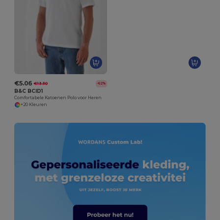
€5.06
€13.30
-62%
B&C BCID1
Comfortabele Katoenen Polo voor Heren
+20 Kleuren