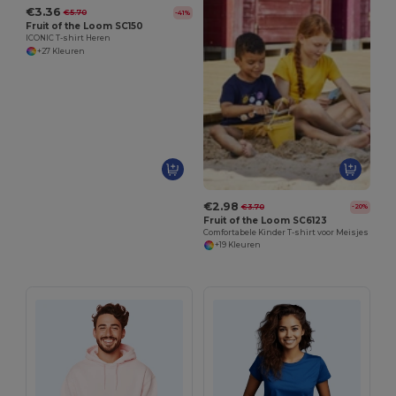
€3.36
€5.70
-41%
Fruit of the Loom SC150
ICONIC T-shirt Heren
+27 Kleuren
€2.98
€3.70
-20%
Fruit of the Loom SC6123
Comfortabele Kinder T-shirt voor Meisjes
+19 Kleuren