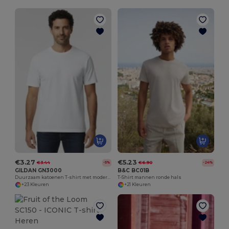
€3.27
€5.23
€3.44
€6.90
-5%
-24%
GILDAN GN3000
B&C BC01B
Duurzaam katoenen T-shirt met moderne pasvorm
T-Shirt mannen ronde hals
+23 Kleuren
+21 Kleuren