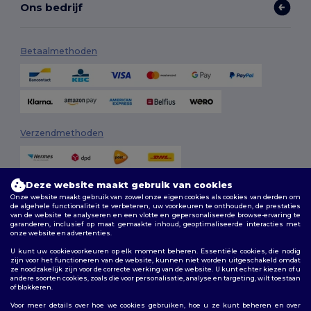
Ons bedrijf
Betaalmethoden
Verzendmethoden
Deze website maakt gebruik van cookies
Onze website maakt gebruik van zowel onze eigen cookies als cookies van derden om
de algehele functionaliteit te verbeteren, uw voorkeuren te onthouden, de prestaties
van de website te analyseren en een vlotte en gepersonaliseerde browse-ervaring te
garanderen, inclusief op maat gemaakte inhoud, geoptimaliseerde interacties met
onze website en advertenties.
Volg ons
U kunt uw cookievoorkeuren op elk moment beheren. Essentiële cookies, die nodig
zijn voor het functioneren van de website, kunnen niet worden uitgeschakeld omdat
ze noodzakelijk zijn voor de correcte werking van de website. U kunt echter kiezen of u
andere soorten cookies, zoals die voor personalisatie, analyse en targeting, wilt toestaan
of blokkeren.
2026. Alle rechten voorbehouden
Algemene voorwaarden
|
Aanpassingsbeleid
|
Privacybeleid
|
Voor meer details over hoe we cookies gebruiken, hoe u ze kunt beheren en over