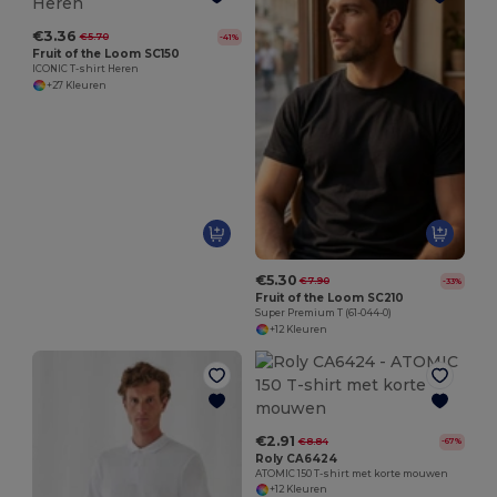
€3.36
€5.70
-41%
Fruit of the Loom SC150
ICONIC T-shirt Heren
+27 Kleuren
€5.30
€7.90
-33%
Fruit of the Loom SC210
Super Premium T (61-044-0)
+12 Kleuren
€2.91
€8.84
-67%
Roly CA6424
ATOMIC 150 T-shirt met korte mouwen
+12 Kleuren