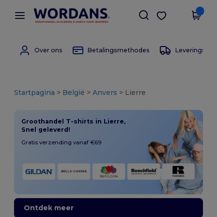
×
Wordans-app
Download app
Betere prijzen in de app!
Over ons
Betalingsmethodes
Leverings m
Startpagina
>
België
>
Anvers
> Lierre
Groothandel T-shirts in Lierre,
Snel geleverd!
Gratis verzending vanaf €69
Ontdek meer