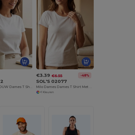
€3.39
-48%
€6.55
02
SOL'S 02077
Keizerlijke VROUW Dames T Shirt Ronde Hals
Milo Dames Dames T Shirt Met Korte Mouwen
+1 Kleuren