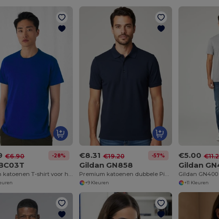
9
€8.31
€5.00
-28%
-57%
€6.90
€19.20
€11.
BC03T
Gildan GN858
Gildan G
Modern katoenen T-shirt voor heren
Premium katoenen dubbele Piqué Polo
leuren
+9 Kleuren
+11 Kleuren