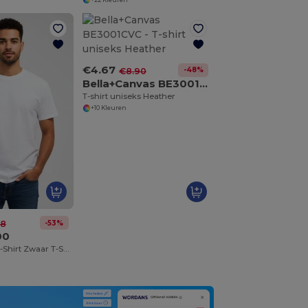
€4.67
-48%
€8.90
Bella+Canvas BE3001CVC
T-shirt uniseks Heather
+10 Kleuren
-53%
98
00
Groothandel T-Shirt Zwaar T-Shirt