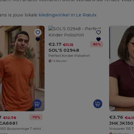
ns is jouw lokale
kledingwinkel in Le Rœulx
€2.17
-80%
€11.15
SOL'S 02948
Perfect Kinder Poloshirt
+4 Kleuren
7
€3.76
-70%
€12.78
€4.1
 CA6681
JHK JK150
STAFFORD Buisvormige T-shirt met korte mouwen
leuren
+24 Kleuren