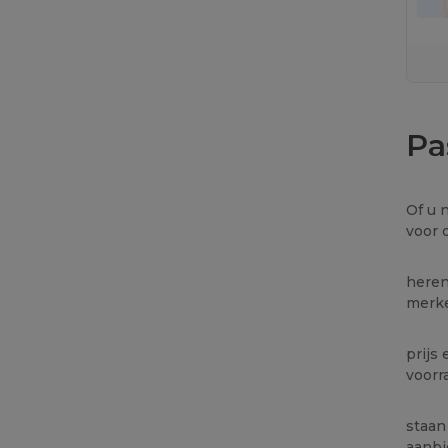
Pa
Of u 
voor 
heren
merke
prijs
voorr
staan
aanbi