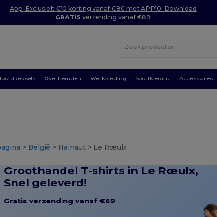
App-Exclusief: €10 korting vanaf €80 met APP10. Download
GRATIS
verzending vanaf €89
Hoofddeksels
Overhemden
Werkkleding
Sportkleding
Accessoires
pagina
>
België
>
Hainaut
> Le Rœulx
Groothandel T-shirts in Le Rœulx,
Snel geleverd!
Gratis verzending vanaf €69