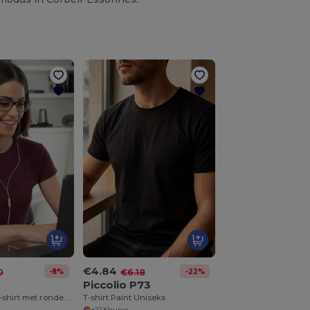
€4.84
-8%
-22%
0
€6.18
Piccolio P73
Vrouwen 155 T-shirt met ronde hals
T-shirt Paint Uniseks
+22 Kleuren