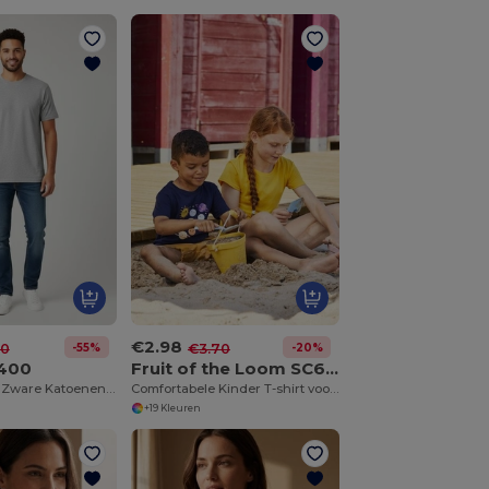
€2.98
-55%
-20%
20
€3.70
N400
Fruit of the Loom SC6123
Gildan GN400 Zware Katoenen T-Shirt
Comfortabele Kinder T-shirt voor Meisjes
+19 Kleuren