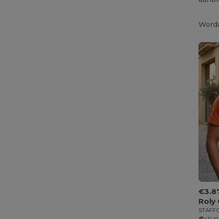
Worda
€3.8
Roly
+34 K