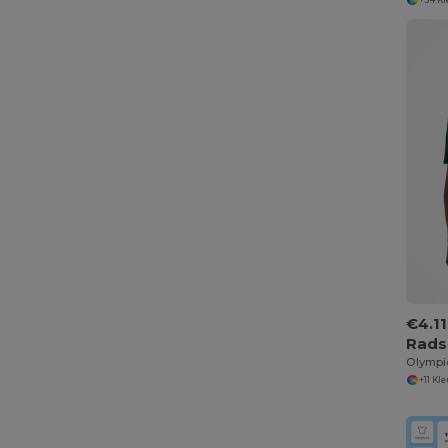
€4.11
Olympic
+11 Kl