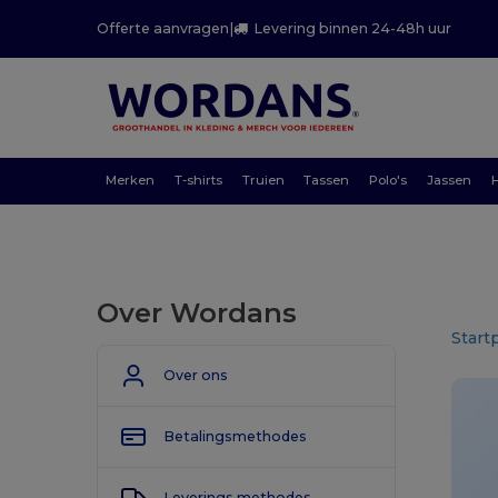
Offerte aanvragen
|
Levering binnen 24-48h uur
Merken
T-shirts
Truien
Tassen
Polo's
Jassen
Over Wordans
Start
Over ons
Betalingsmethodes
Leverings methodes