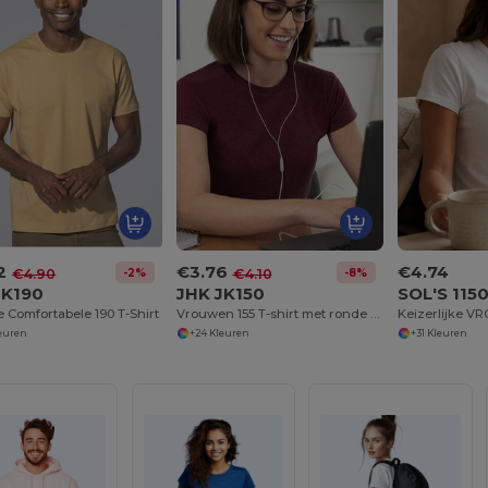
2
€3.76
€4.74
-2%
-8%
€4.90
€4.10
JK190
JHK JK150
SOL'S 115
lle Comfortabele 190 T-Shirt
Vrouwen 155 T-shirt met ronde hals
leuren
+24 Kleuren
+31 Kleuren