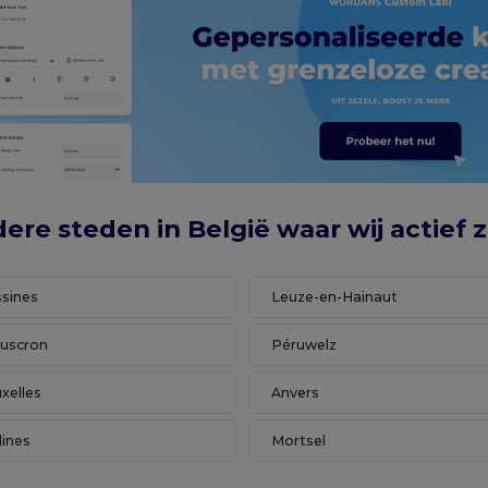
ere steden in België waar wij actief z
ssines
Leuze-en-Hainaut
uscron
Péruwelz
xelles
Anvers
lines
Mortsel