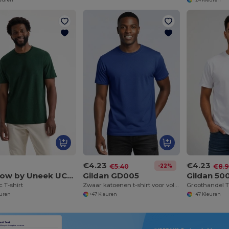
€4.23
€4.23
-22%
€5.40
€8.
Radsow by Uneek UC320
Gildan GD005
Gildan 50
 T-shirt
Zwaar katoenen t-shirt voor volwassenen
euren
+47 Kleuren
+47 Kleuren