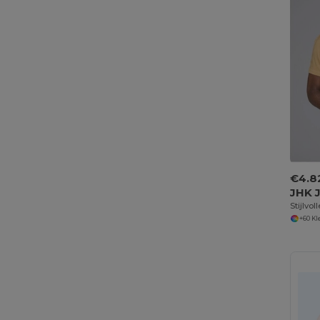
€4.8
JHK 
Stijlvo
+60 K