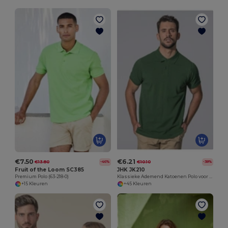
€7.50
€6.21
€13.80
€10.10
-46%
-38%
Fruit of the Loom SC385
JHK JK210
Premium Polo (63-218-0)
Klassieke Ademend Katoenen Polo voor Heren
+15 Kleuren
+45 Kleuren