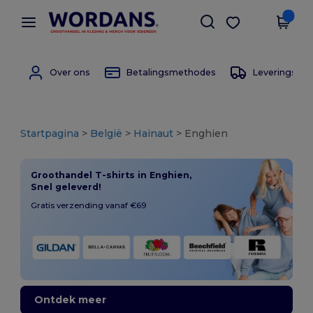
×
Wordans-app
Download app
Betere prijzen in de app!
Over ons
Betalingsmethodes
Leverings m
Startpagina
>
België
>
Hainaut
> Enghien
Groothandel T-shirts in Enghien,
Snel geleverd!
Gratis verzending vanaf €69
Ontdek meer