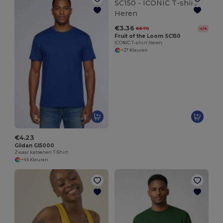
€3.36
€5.70
-41%
Fruit of the Loom SC150
ICONIC T-shirt Heren
+27 Kleuren
€4.23
Gildan GI5000
Zwaar katoenen T-Shirt
+45 Kleuren