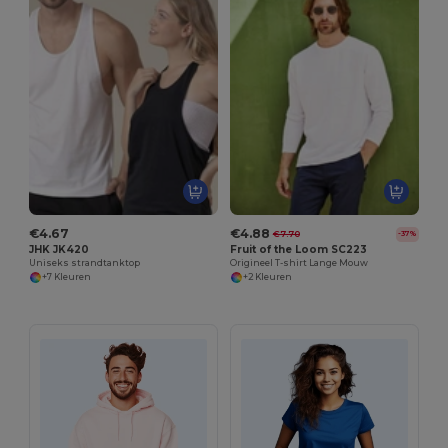
€4.67
€4.88
€7.70
-37%
JHK JK420
Fruit of the Loom SC223
Uniseks strandtanktop
Origineel T-shirt Lange Mouw
+7 Kleuren
+2 Kleuren