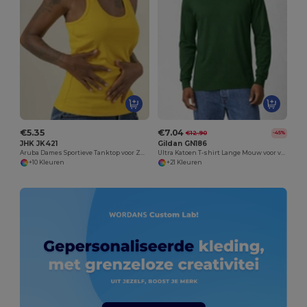
€5.35
€7.04
€12.90
-45%
JHK JK421
Gildan GN186
Aruba Dames Sportieve Tanktop voor Zumba en Gym
Ultra Katoen T-shirt Lange Mouw voor volwassenen
+10 Kleuren
+21 Kleuren