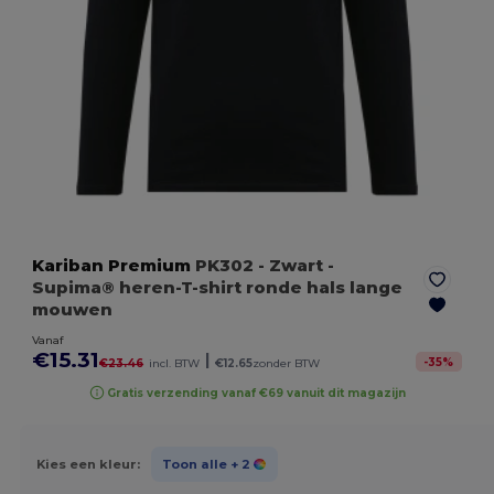
Kariban Premium
PK302
- Zwart
-
Supima® heren-T-shirt ronde hals lange
mouwen
Vanaf
€15.31
|
-
35
%
€23.46
incl. BTW
€12.65
zonder BTW
Gratis verzending vanaf €69 vanuit dit magazijn
Kies een kleur:
Toon alle
+ 2