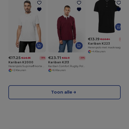
€13.19
€20.64
-36%
Kariban K223
Herenpolo met maokraag en korte mouwen
+4 Kleuren
€17.25
€23.71
€26.35
€32.11
-35%
-26%
Kariban K2000
Kariban K213
Herenpolo Supima® korte mouwen
Kariban Comfort Rugby Polo voor Heren
+2 Kleuren
+6 Kleuren
Toon alle