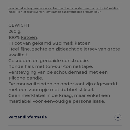
Houd er rekening mee dat door schermkalibratie de kleur van de productafbeelding
mogelijk niet exact overeenkomt met de daadwerkelijke productkleur.
GEWICHT
260 g.
100%
katoen
.
Tricot van gekamd Supima®
katoen
.
Heel fijne, zachte en zijdeachtige
jersey
van grote
kwaliteit.
Gesneden en genaaide constructie.
Ronde hals met ton-sur-ton nektape.
Versteviging van de schoudernaad met een
silicone
bandje.
De mouwuiteinden en onderkant zijn afgewerkt
met een zoompje met dubbel stiksel.
Geen merklabel in de kraag, maar enkel een
maatlabel voor eenvoudige personalisatie.
Verzendinformatie