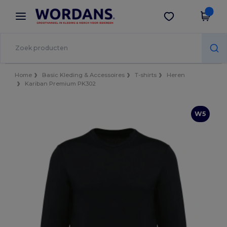
×
Wordans-app
Download app
Betere prijzen in de app!
Home
Basic Kleding & Accessoires
T-shirts
Heren
Kariban Premium PK302
W5