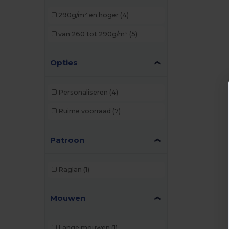
290g/m² en hoger
(4)
van 260 tot 290g/m²
(5)
Opties
Personaliseren
(4)
Ruime voorraad
(7)
Patroon
Raglan
(1)
Mouwen
Lange mouwen
(1)