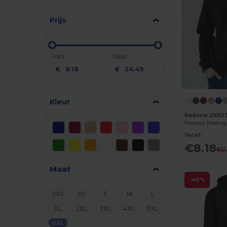
Prijs
Van
Naar
€
€
Kleur
Radsow UXX0
Vanaf:
€8.18
€12
Maat
-40%
2XS
XS
S
M
L
XL
2XL
3XL
4XL
5XL
6XL