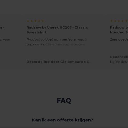
★ ★ ★ ★ ★
★ ★ ★ ★ ★
g -
Radsow by Uneek UC203 - Classic
Radsow by
Sweatshirt
Hooded S
al voor
Product voldoet aan perfecte maat
Zeer goede
topkwaliteit
Vertaald van Français
Beoordeli
Beoordeling door Giallombardo G.
La fée des
FAQ
Kan ik een offerte krijgen?