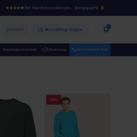
3k+ Klantbeoordelingen
Belgique
/
Nl
Zoeken
Bestelling volgen
Relatiegeschenken
Uitverkoop
Personaliseer het!
-24%