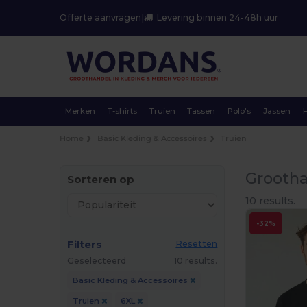
Offerte aanvragen
|
Levering binnen 24-48h uur
Merken
T-shirts
Truien
Tassen
Polo's
Jassen
Home
Basic Kleding & Accessoires
Truien
Grootha
Sorteren op
10 results.
-32%
Filters
Resetten
Geselecteerd
10 results.
Basic Kleding & Accessoires
Truien
6XL