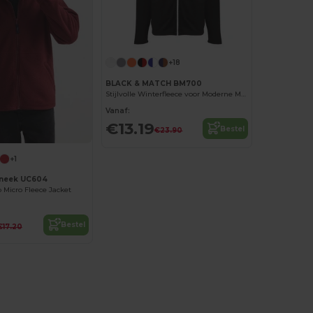
+18
BLACK & MATCH BM700
Stijlvolle Winterfleece voor Moderne Mannen
Vanaf:
€13.19
Bestel
€23.90
+1
neek UC604
p Micro Fleece Jacket
Bestel
€17.20