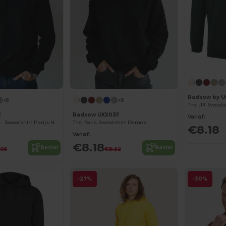
Radsow by U
+5
+5
The UX Sweats
3
Radsow UXX03F
Vanaf:
Radsow Kleding - Sweatshirt Parijs Heren
The Paris Sweatshirt Dames
€8.18
Vanaf:
€8.18
Bestel
Bestel
.05
€15.52
-27%
-30%