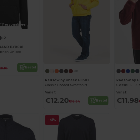
Personaliseer het!
+2
RAND BYB001
uchon Unisex
Bestel
21.10
+18
Radsow by Uneek UC502
Radsow by U
Classic Hooded Sweatshirt
Classic Full Zi
Vanaf:
Vanaf:
€12.20
€11.98
Bestel
€16.64
-41%