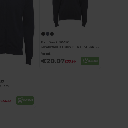
Pen Duick PK450
Comfortabele Heren V-Hals Trui van Katoenmix
Vanaf:
€20.07
Bestel
€33.90
453
ge Rits
9
Bestel
€46.10