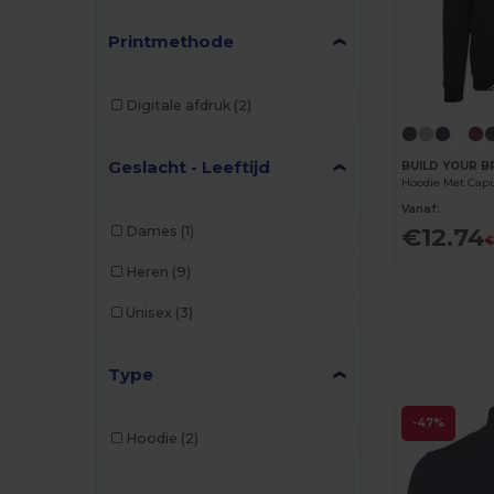
Printmethode
Digitale afdruk
(2)
Geslacht - Leeftijd
BUILD YOUR B
Hoodie Met Cap
Vanaf:
€12.74
Dames
(1)
€
Heren
(9)
Unisex
(3)
Type
-47%
Hoodie
(2)