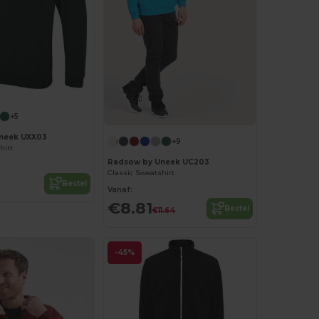
+5
neek UXX03
+9
hirt
Radsow by Uneek UC203
Classic Sweatshirt
Bestel
Vanaf:
€8.81
Bestel
€11.64
-45%