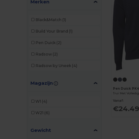
Merken
Black&Match
(1)
Build Your Brand
(1)
Pen Duick
(2)
Radsow
(2)
Radsow by Uneek
(4)
Magazijn
Pen Duick PK
Trui Met Volledi
Vanaf:
W1
(4)
€24.4
W21
(6)
Gewicht