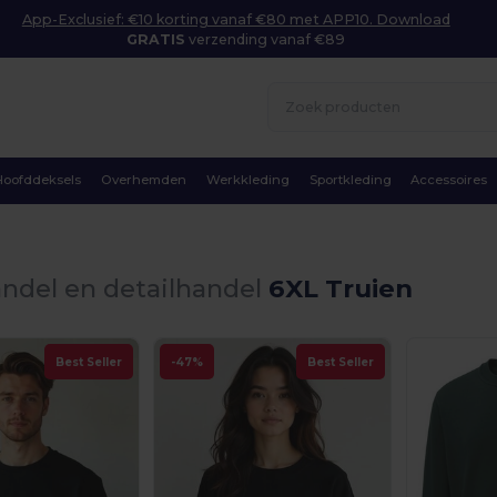
App-Exclusief: €10 korting vanaf €80 met APP10. Download
GRATIS
verzending vanaf €89
Hoofddeksels
Overhemden
Werkkleding
Sportkleding
Accessoires
ndel en detailhandel
6XL Truien
Best Seller
-47%
Best Seller