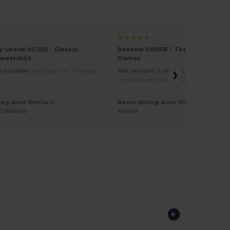
★ ★ ★ ★ ★
 Uneek UC502 - Classic
Radsow UXX03F - The Paris Sweats
weatshirt
Dames
 kwaliteit
Vertaald van Français
Het verdient 5 sterren, geen enkel g
Vertaald van Português
ng door Emilie C.
Beoordeling door Figueiredo A.
 créations
Allvora