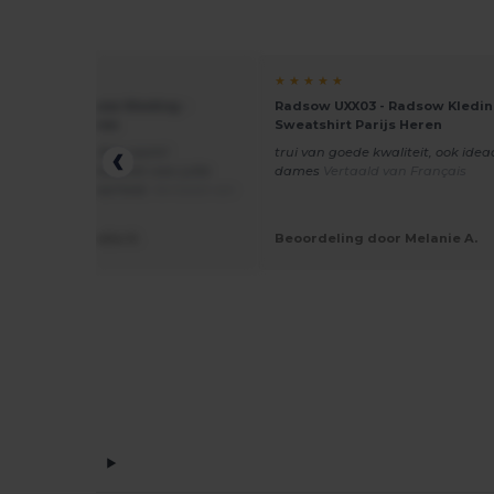
★ ★
★ ★ ★ ★ ★
 UXX03 - Radsow Kleding -
Radsow UXX03 - Radsow Kledin
hirt Parijs Heren
Sweatshirt Parijs Heren
ende kwaliteit! Zeer zacht!
trui van goede kwaliteit, ook idea
abel katoen! Bedankt voor jullie
dames
Vertaald van Français
id en betrouwbaarheid.
Vertaald van
is
eling door Nadia H.
Beoordeling door Melanie A.