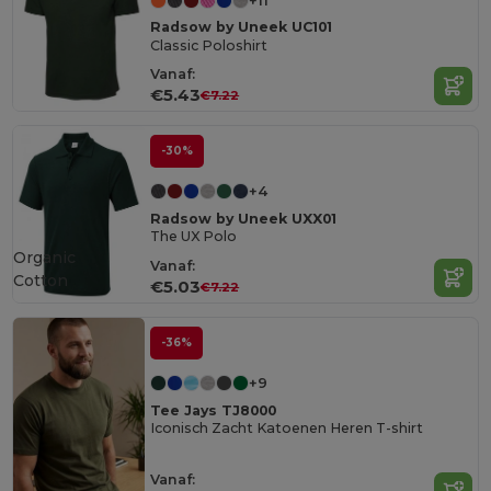
+11
Radsow by Uneek UC101
Classic Poloshirt
Vanaf:
€5.43
€7.22
-30%
+4
Radsow by Uneek UXX01
The UX Polo
Organic
Vanaf:
Cotton
€5.03
€7.22
-36%
+9
Tee Jays TJ8000
Iconisch Zacht Katoenen Heren T-shirt
Vanaf: