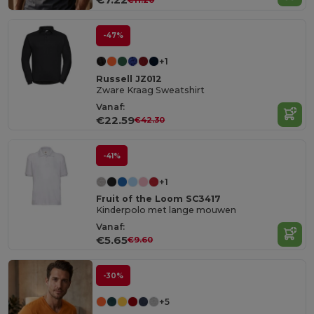
-47%
+1
Russell JZ012
Zware Kraag Sweatshirt
Vanaf:
€22.59
€42.30
-41%
+1
Fruit of the Loom SC3417
Kinderpolo met lange mouwen
Vanaf:
€5.65
€9.60
-30%
+5