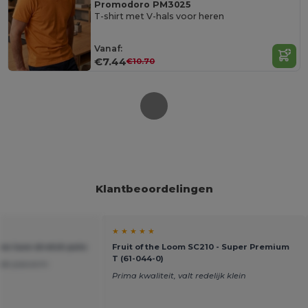
Promodoro PM3025
T-shirt met V-hals voor heren
Vanaf:
€7.44
€10.70
Klantbeoordelingen
★ ★ ★ ★ ★
es luxe stretch polo
Fruit of the Loom SC210 - Super Premium
T (61-044-0)
oede pasvorm
Prima kwaliteit, valt redelijk klein