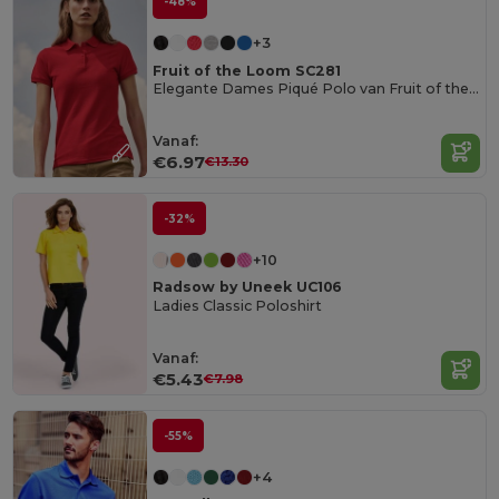
-48%
+3
Fruit of the Loom SC281
Elegante Dames Piqué Polo van Fruit of the Loom
Vanaf:
€6.97
€13.30
-32%
+10
Radsow by Uneek UC106
Ladies Classic Poloshirt
Vanaf:
€5.43
€7.98
-55%
+4