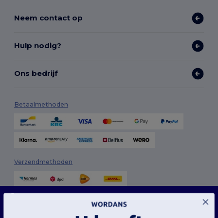
Neem contact op
Hulp nodig?
Ons bedrijf
Betaalmethoden
Verzendmethoden
Deze website maakt gebruik van cookies
Onze website maakt gebruik van zowel onze eigen cookies als cookies van derden om
de algehele functionaliteit te verbeteren, uw voorkeuren te onthouden, de prestaties