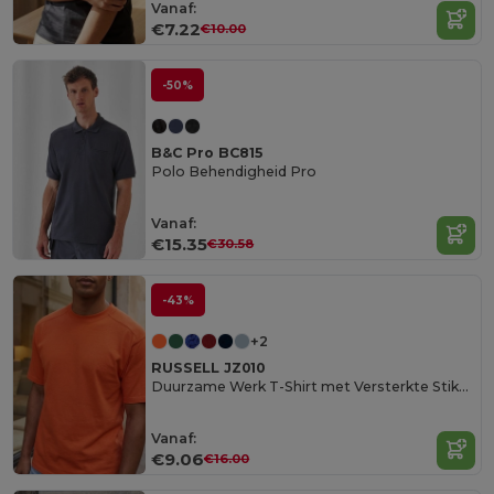
Vanaf:
€7.22
€10.00
-50%
B&C Pro BC815
Polo Behendigheid Pro
Vanaf:
€15.35
€30.58
-43%
+2
RUSSELL JZ010
Duurzame Werk T-Shirt met Versterkte Stiksels
Vanaf:
€9.06
€16.00