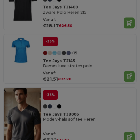
Tee Jays TJ1400
Zware Polo Heren 215
Vanaf:
€18.17
€26.50
-36%
+15
Tee Jays TJ145
Dames luxe stretch polo
Vanaf:
€21.51
€33.70
-36%
Tee Jays TJ8006
Mode v-hals sof tee Heren
Vanaf:
€7.22
€11.20