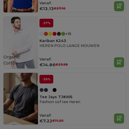
Vanaf:
€13.13
€27.10
-37%
+15
Kariban K243
HEREN POLO LANGE MOUWEN
Organic
Vanaf:
Cotton
€14.86
€23.58
-36%
Tee Jays TJ8005
Fashion sof tee Heren
Vanaf:
€7.22
€11.20