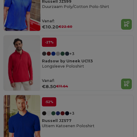
Russell JZ599
Duurzaam Poly/Cotton Polo-Shirt
Vanaf:
€10.20
€22.60
-27%
+3
Radsow by Uneek UC113
Longsleeve Poloshirt
Vanaf:
€8.50
€11.64
-52%
+3
Russell JZ577
Ultiem Katoenen Poloshirt