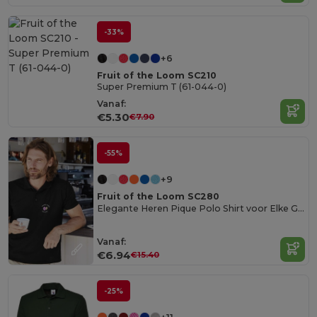
-33%
+6
Fruit of the Loom SC210
Super Premium T (61-044-0)
Vanaf:
€5.30
€7.90
-55%
+9
Fruit of the Loom SC280
Elegante Heren Pique Polo Shirt voor Elke Gelegenheid
Vanaf:
€6.94
€15.40
-25%