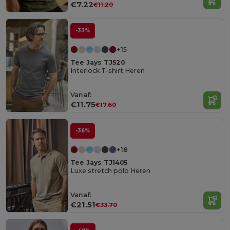
€7.22
€11.20
-33%
+15
Tee Jays TJ520
Interlock T-shirt Heren
Vanaf:
€11.75
€17.60
-36%
+18
Tee Jays TJ1405
Luxe stretch polo Heren
Vanaf:
€21.51
€33.70