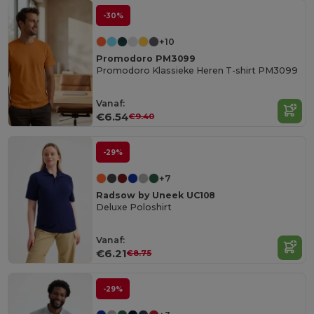
-30%
+10
Promodoro PM3099
Promodoro Klassieke Heren T-shirt PM3099
Vanaf:
€6.54
€9.40
-29%
+7
Radsow by Uneek UC108
Deluxe Poloshirt
Vanaf:
€6.21
€8.75
-29%