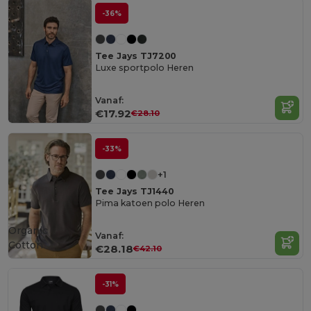
-36%
Tee Jays TJ7200
Luxe sportpolo Heren
Vanaf:
€17.92
€28.10
-33%
+1
Tee Jays TJ1440
Pima katoen polo Heren
Organic
Vanaf:
Cotton
€28.18
€42.10
-31%