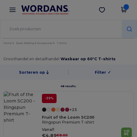
×
Wordans-app
Download app
Betere prijzen in de app!
Home
Basic Kleding & Accessoires
T-shirts
Groothandel en detailhandel
Wasbaar op 60°C T-shirts
Sorteren op
Filter
✓
48 results.
-39%
+23
Fruit of the Loom SC200
Ringspun Premium T-shirt
Vanaf:
€4.89
€8.00