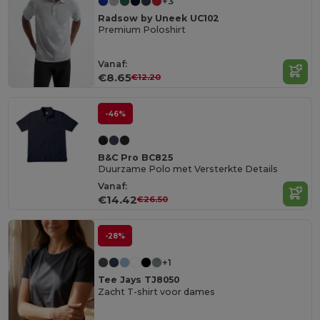
+3
Radsow by Uneek UC102
Premium Poloshirt
Vanaf:
€8.65
€12.20
-46%
B&C Pro BC825
Duurzame Polo met Versterkte Details
Vanaf:
€14.42
€26.50
-28%
+1
Tee Jays TJ8050
Zacht T-shirt voor dames