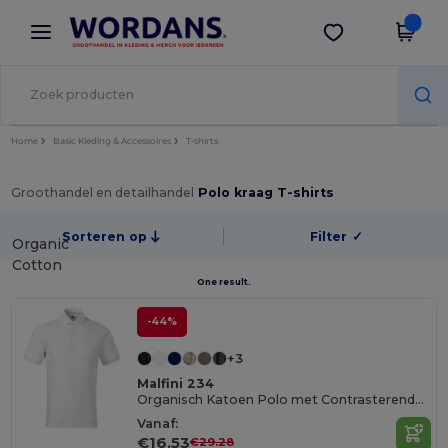
×
Wordans-app
Download app
Betere prijzen in de app!
Home
Basic Kleding & Accessoires
T-shirts
Groothandel en detailhandel
Polo kraag T-shirts
Sorteren op
Filter
✓
Organic
Cotton
One result.
-44%
+3
Malfini 234
Organisch Katoen Polo met Contrasterende Details
Vanaf:
€16.53
€29.28