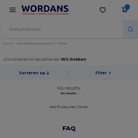
×
Wordans-app
Download app
Betere prijzen in de app!
Home
Basic Kleding & Accessoires
Rokken
Groothandel en detailhandel
Wit Rokken
Sorteren op
Filter
✓
No results.
No results.
Alle Producten Tonen.
FAQ